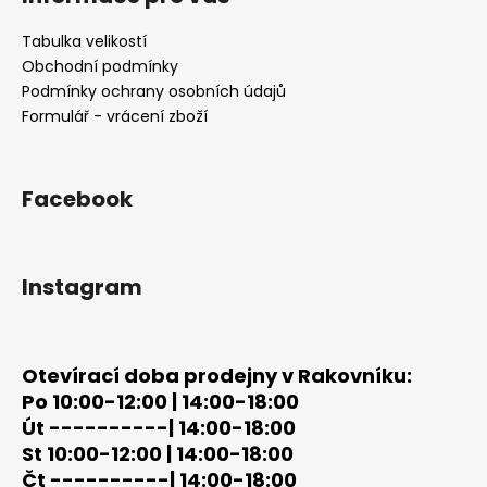
d
p
a
a
Tabulka velikostí
c
t
Obchodní podmínky
í
í
Podmínky ochrany osobních údajů
p
Formulář - vrácení zboží
r
v
k
y
Facebook
v
ý
p
Instagram
i
s
u
Otevírací doba prodejny v Rakovníku:
Po 10:00-12:00 | 14:00-18:00
Út ----------| 14:00-18:00
St 10:00-12:00 | 14:00-18:00
Čt ----------| 14:00-18:00