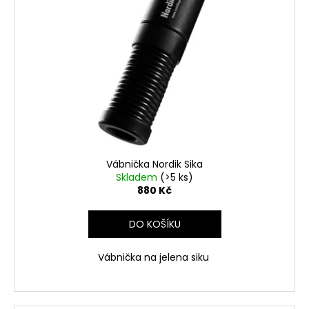
i
s
p
r
o
d
u
k
t
ů
Vábnička Nordik Sika
Skladem
(>5 ks)
880 Kč
DO KOŠÍKU
Vábnička na jelena siku