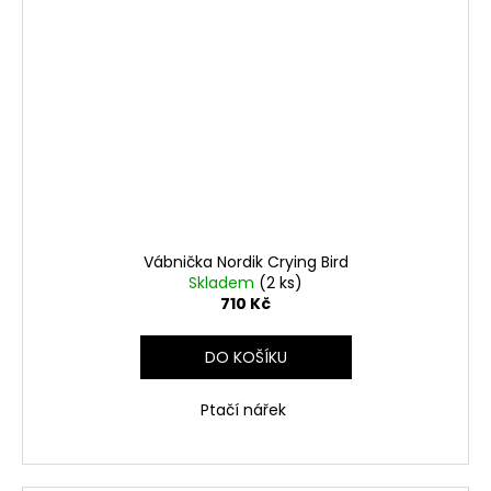
Vábnička Nordik Crying Bird
Skladem
(2 ks)
710 Kč
DO KOŠÍKU
Ptačí nářek