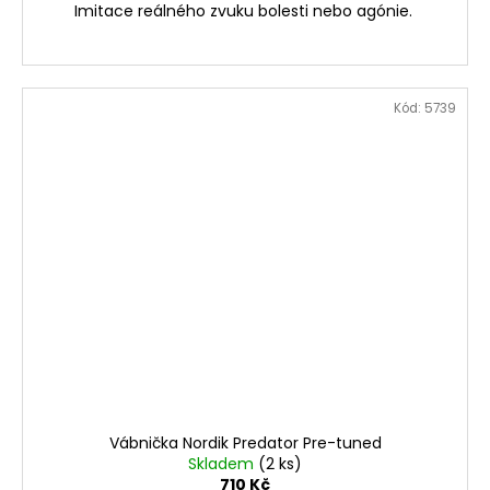
Imitace reálného zvuku bolesti nebo agónie.
Kód:
5739
Vábnička Nordik Predator Pre-tuned
Skladem
(2 ks)
710 Kč