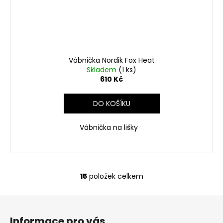
Vábnička Nordik Fox Heat
Skladem
(1 ks)
610 Kč
DO KOŠÍKU
Vábnička na lišky
15
položek celkem
O
v
Z
l
á
á
Informace pro vás