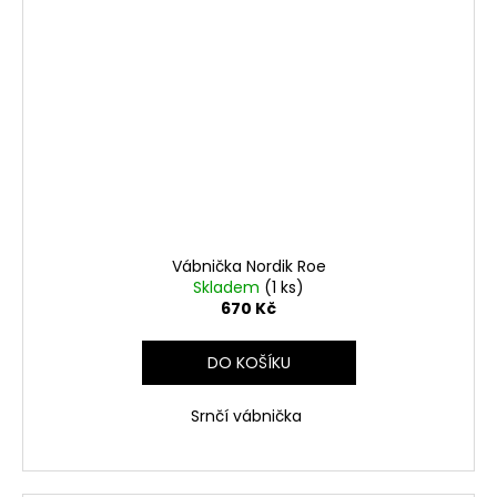
Vábnička Nordik Roe
Skladem
(1 ks)
670 Kč
DO KOŠÍKU
Srnčí vábnička