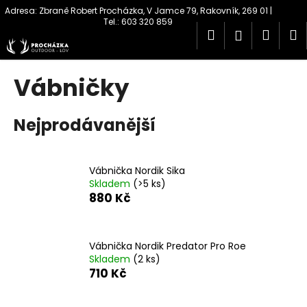
K
Přejít
na
o
obsah
Hledat
Náku
M
Přihlášen
Zpět
Zpět
š
í
košík
C
k
Vábničky
o
p
Nejprodávanější
o
t
ř
Vábnička Nordik Sika
e
Skladem
(>5 ks)
b
880 Kč
u
j
Vábnička Nordik Predator Pro Roe
e
Skladem
(2 ks)
t
710 Kč
e
n