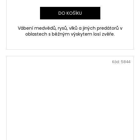
DO KOŠÍKU
Vábení medvědů, rysů, vlků a jiných predátorů v
oblastech s běžným výskytem losí zvěře.
Kód:
5844