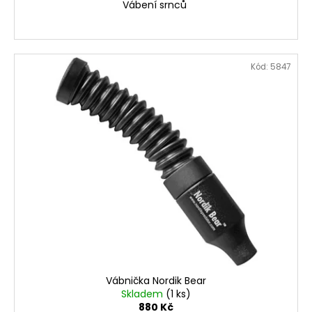
Vábení srnců
Kód:
5847
Vábnička Nordik Bear
Skladem
(1 ks)
880 Kč