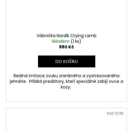
Vábnička Nordik Crying Lamb
Skladem
(1 ks)
880 Kč
DO KOŠÍKU
Reálná imitace zvuku zraněného a vystresovaného
jehněte. Přiláká predátory, kteří speciálně zabijí ovce a
kozy.
Kód:
5745