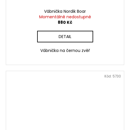
Vábnička Nordik Boar
Momentálně nedostupné
880 Kč
DETAIL
Vábnička na černou zvěř
Kód:
5730