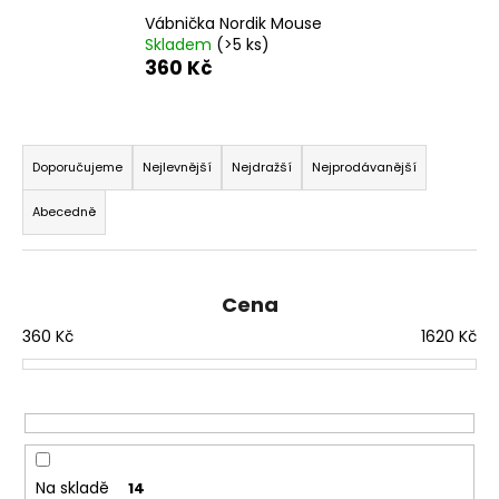
a
Vábnička Nordik Mouse
Skladem
(>5 ks)
j
360 Kč
í
t
Ř
?
a
Doporučujeme
Nejlevnější
Nejdražší
Nejprodávanější
z
Abecedně
e
n
HLEDAT
í
Cena
p
360
Kč
1620
Kč
r
D
o
o
d
p
o
u
r
k
u
t
Na skladě
14