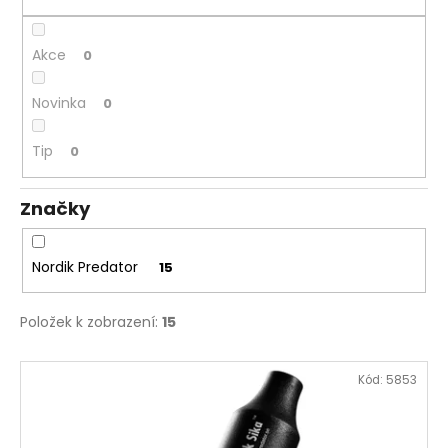
č
ů
u
j
Akce
0
e
m
Novinka
0
e
Tip
0
MAUSER
PLETENÁ
ČEPICE
Značky
650
Kč
Nordik Predator
15
Položek k zobrazení:
15
V
Kód:
5853
ý
p