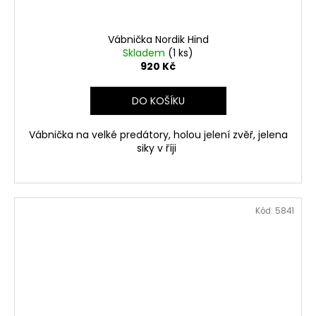
Vábnička Nordik Hind
Skladem
(1 ks)
920 Kč
DO KOŠÍKU
Vábnička na velké predátory, holou jelení zvěř, jelena
siky v říji
Kód:
5841