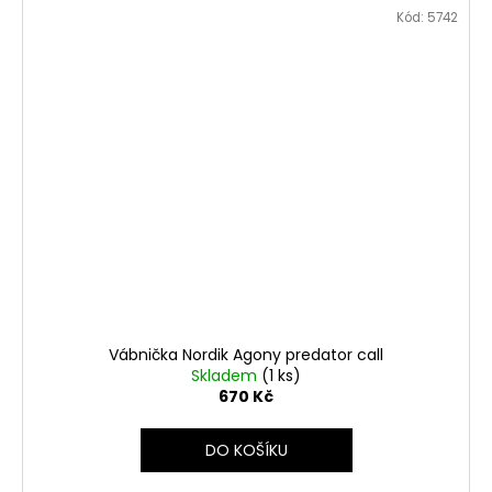
Kód:
5742
Vábnička Nordik Agony predator call
Skladem
(1 ks)
670 Kč
DO KOŠÍKU