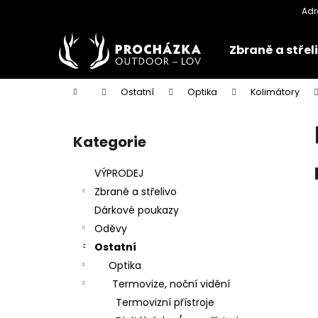
K
Přejít
na
o
obsah
Zpět
Zpět
š
Zbraně a střel
do
do
í
k
obchodu
obchodu
Domů
Ostatní
Optika
Kolimátory
P
o
Kategorie
Přeskočit
s
kategorie
t
VÝPRODEJ
r
Zbraně a střelivo
a
Dárkové poukazy
n
Oděvy
n
Ostatní
í
Optika
p
Termovize, noční vidění
a
Termovizní přístroje
n