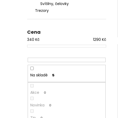
Svítilny, čelovky
Trezory
Cena
340
Kč
1290
Kč
Na skladě
5
Akce
0
Novinka
0
Tip
0