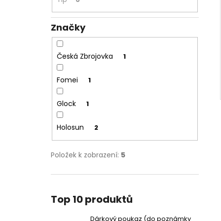
Značky
Česká Zbrojovka
1
Fomei
1
Glock
1
Holosun
2
Položek k zobrazení:
5
Top 10 produktů
Dárkový poukaz (do poznámky