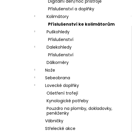
DÁRKOVÝ POUKAZ (DO POZNÁMKY
Digitální den/noc přístroje
e
NAPSAT JMÉNO OBDAROVANÉHO)
Příslušenství a doplňky
l
500 Kč
Kolimátory
Příslušenství ke kolimátorům
Puškohledy
Příslušenství
Dalekohledy
Příslušenství
Dálkoměry
Nože
Sebeobrana
Lovecké doplňky
Ošetření trofejí
Kynologické potřeby
Pouzdro na plomby, dokladovky,
peněženky
Vábničky
Střelecké akce