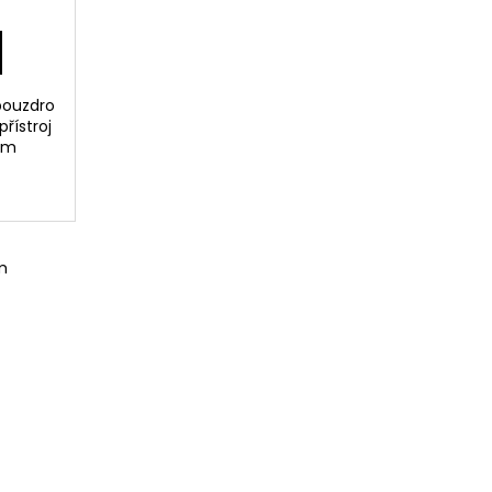
pouzdro
řístroj
ým
m