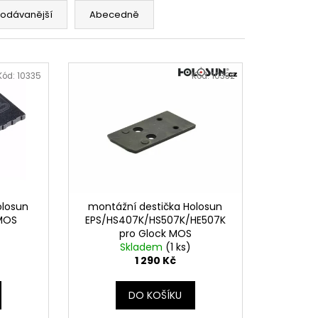
MAUSER
rodávanější
Abecedně
Kód:
10335
Kód:
10332
olosun
montážní destička Holosun
 MOS
EPS/HS407K/HS507K/HE507K
pro Glock MOS
Skladem
(1 ks)
1 290 Kč
DO KOŠÍKU