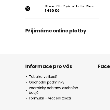
Blaser R8 - Pryžová botka 15mm
1 460 Kč
Přijímáme online platby
Z
á
Informace pro vás
Fac
p
a
Tabulka velikostí
t
Obchodní podmínky
í
Podmínky ochrany osobních
údajů
Formulář - vrácení zboží