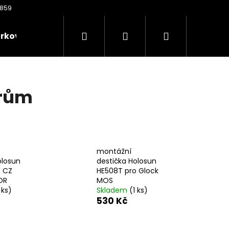
Hledat
Přihlášení
Nákupní
rkové poukazy
Oděvy
Kontakty
Nože
košík
orům
montážní
olosun
destička Holosun
o CZ
HE508T pro Glock
OR
MOS
 ks)
Skladem
(1 ks)
Následující
530 Kč