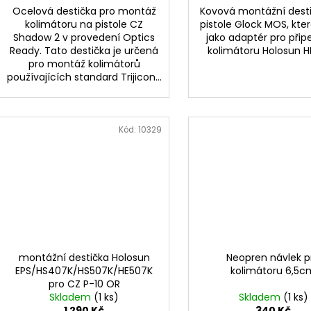
Ocelová destička pro montáž
Kovová montážní desti
kolimátoru na pistole CZ
pistole Glock MOS, kter
Shadow 2 v provedení Optics
jako adaptér pro přip
Ready. Tato destička je určená
kolimátoru Holosun 
pro montáž kolimátorů
používajících standard Trijicon...
Kód:
10329
montážní destička Holosun
Neopren návlek p
EPS/HS407K/HS507K/HE507K
kolimátoru 6,5c
pro CZ P-10 OR
Skladem
(1 ks)
Skladem
(1 ks)
1 290 Kč
340 Kč