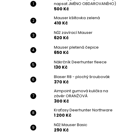
napsat JMÉNO OBDAROVANÉHO)
500 Kč
Mauser kšiltovka zelená
410 Kč
Nůž zavírací Mauser
620 Kč
Mauser pletená čepice
650 Kč
Nákrčník Deerhunter fleece
130 Kč
Blaser R8 - plochý šroubovák
370 Kč
Aimpoint gumová kulička na
závěr ORANŽOVÁ
300 Kč
Kraťasy Deerhunter Northware
1 200 Kč
Nůž Mauser Basic
290 Kč