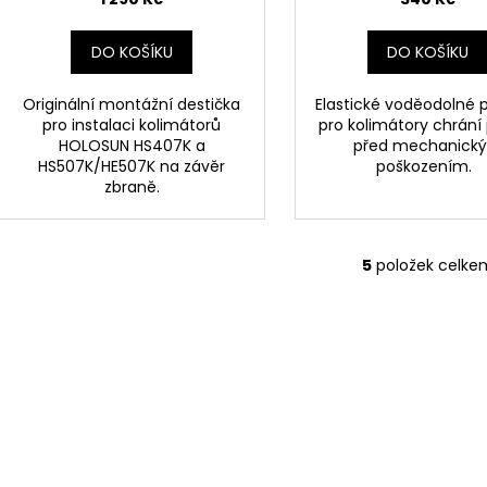
DO KOŠÍKU
DO KOŠÍKU
Originální montážní destička
Elastické voděodolné 
pro instalaci kolimátorů
pro kolimátory chrání p
HOLOSUN HS407K a
před mechanick
HS507K/HE507K na závěr
poškozením.
zbraně.
5
položek celke
O
v
l
á
d
a
c
í
p