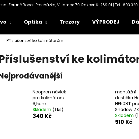
ivo
Optika
Trezory
VÝPRODEJ
Dá
Co potřebujete najít?
Příslušenství ke kolimátorům
Příslušenství ke kolimát
HLEDAT
Nejprodávanější
Doporučujeme
Neopren návlek
montážní
pro kolimátoru
destička H
6,5cm
HE508T pr
Skladem
(1 ks)
Shadow 2 
340 Kč
Skladem
(1
910 Kč
Ř