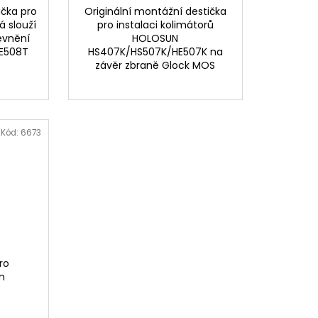
čka pro
Originální montážní destička
á slouží
pro instalaci kolimátorů
evnění
HOLOSUN
HE508T
HS407K/HS507K/HE507K na
závěr zbraně Glock MOS
Kód:
6673
ro
m