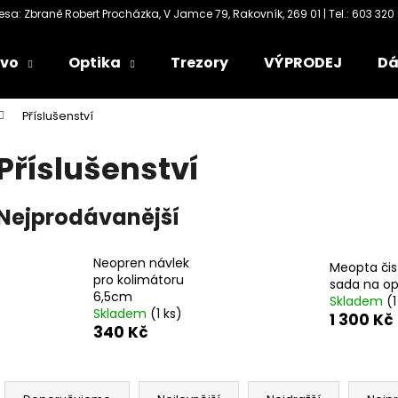
ivo
Optika
Trezory
VÝPRODEJ
Dá
Co potřebujete najít?
Příslušenství
Příslušenství
HLEDAT
Nejprodávanější
Doporučujeme
Neopren návlek
Meopta čis
pro kolimátoru
sada na op
6,5cm
Skladem
(1
Skladem
(1 ks)
1 300 Kč
340 Kč
Ř