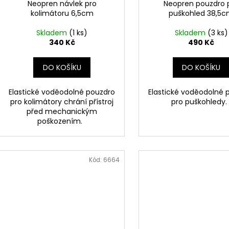
Neopren návlek pro
Neopren pouzdro 
kolimátoru 6,5cm
puškohled 38,5
Skladem
(1 ks)
Skladem
(3 ks)
340 Kč
490 Kč
DO KOŠÍKU
DO KOŠÍKU
Elastické voděodolné pouzdro
Elastické voděodolné 
pro kolimátory chrání přístroj
pro puškohledy
před mechanickým
poškozením.
Kód:
6664