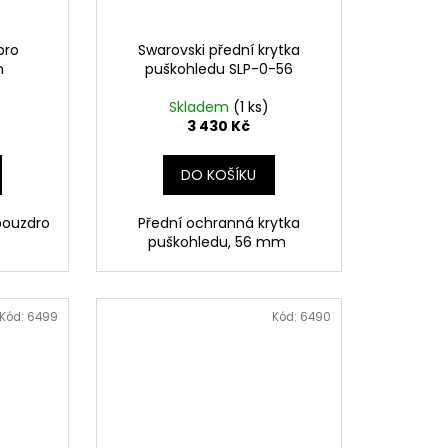
pro
Swarovski přední krytka
m
puškohledu SLP-0-56
Skladem
(1 ks)
3 430 Kč
DO KOŠÍKU
pouzdro
Přední ochranná krytka
.
puškohledu, 56 mm
Kód:
6499
Kód:
6490