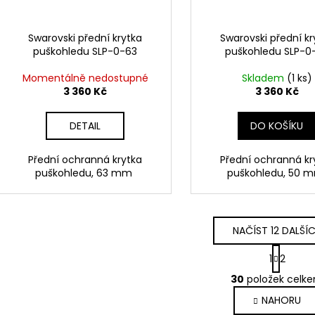
Swarovski přední krytka
Swarovski přední kr
puškohledu SLP-0-63
puškohledu SLP-0
Momentálně nedostupné
Skladem
(1 ks)
3 360 Kč
3 360 Kč
DETAIL
DO KOŠÍKU
Přední ochranná krytka
Přední ochranná kr
puškohledu, 63 mm
puškohledu, 50
NAČÍST 12 DALŠÍ
S
1
2
t
O
r
30
položek celk
v
á
NAHORU
l
n