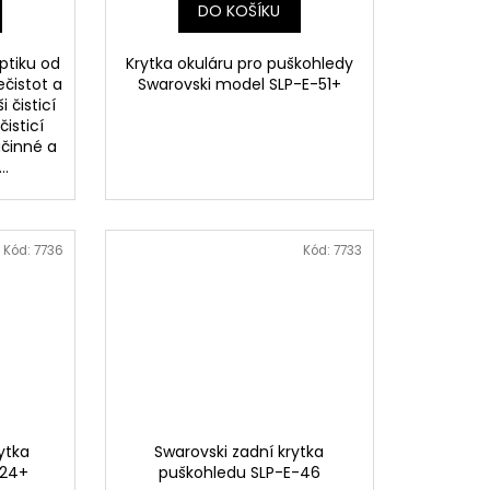
DO KOŠÍKU
optiku od
Krytka okuláru pro puškohledy
čistot a
Swarovski model SLP-E-51+
 čisticí
isticí
účinné a
..
Kód:
7736
Kód:
7733
ytka
Swarovski zadní krytka
-24+
puškohledu SLP-E-46