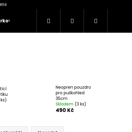
Hledat
Přihlášení
Nákupní
rkové poukazy
Oděvy
Kontakty
Nože
košík
Neopren pouzdro
tící
pro puškohled
tiku
35cm
 ks)
Skladem
(3 ks)
490 Kč
Následující