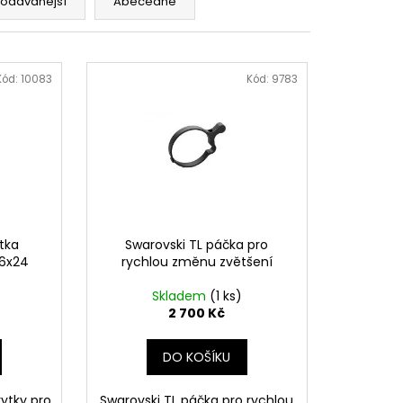
rodávanější
Abecedně
MAUSER
Kód:
10083
Kód:
9783
tka
Swarovski TL páčka pro
-6x24
rychlou změnu zvětšení
Skladem
(1 ks)
2 700 Kč
DO KOŠÍKU
rytky pro
Swarovski TL páčka pro rychlou