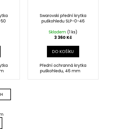
ytka
Swarovski přední krytka
-50
puškohledu SLP-0-46
Skladem
(1 ks)
3 360 Kč
DO KOŠÍKU
ytka
Přední ochranná krytka
 mm
puškohledu, 46 mm
CH
em