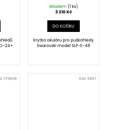
Skladem
(1 ks)
3 210 Kč
DO KOŠÍKU
ohledů
Krytka okuláru pro puškohledy
-O-24+
Swarovski model SLP-E-46
d:
FY9608
Kód:
6667