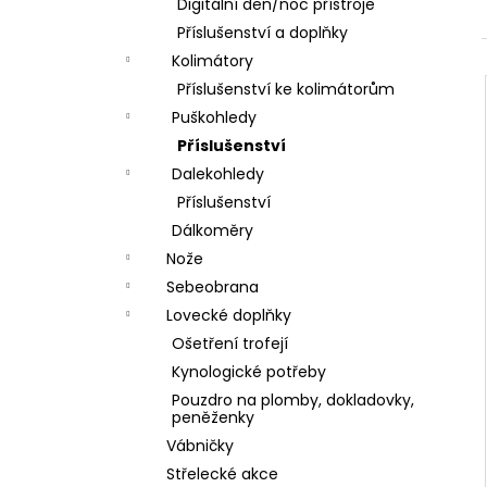
DÁRKOVÝ POUKAZ (DO POZNÁMKY
Digitální den/noc přístroje
e
NAPSAT JMÉNO OBDAROVANÉHO)
Příslušenství a doplňky
l
500 Kč
Kolimátory
Příslušenství ke kolimátorům
Puškohledy
Příslušenství
Dalekohledy
Příslušenství
Dálkoměry
Nože
Sebeobrana
Lovecké doplňky
Ošetření trofejí
Kynologické potřeby
Pouzdro na plomby, dokladovky,
peněženky
Vábničky
Střelecké akce