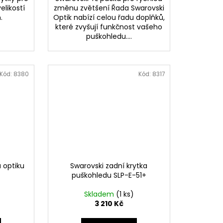
elikostí
změnu zvětšení Řada Swarovski
 ​
Optik nabízí celou řadu doplňků,
které zvyšují funkčnost vašeho
puškohledu....
Kód:
8380
Kód:
8317
 optiku
Swarovski zadní krytka
puškohledu SLP-E-51+
Skladem
(1 ks)
3 210 Kč