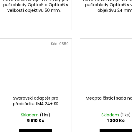
puškohledy Optika5 a Optika6 s
puškohledy Optika6 s v
velikostí objektivu 50 mm.
objektivu 24 mm.
Kód:
9559
Swarovski adaptér pro
Meopta čistící sada na
předsádku tMA 24+ SR
Skladem
(1 ks)
Skladem
(1 ks)
5 610 Kč
1 300 Kč