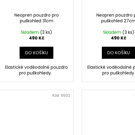
Neopren pouzdro pro
Neopren pouzdro 
puškohled 31cm
puškohled 27c
Skladem
(3 ks)
Skladem
(3 ks)
490 Kč
490 Kč
DO KOŠÍKU
DO KOŠÍKU
Elastické voděodolné pouzdro
Elastické voděodolné 
pro puškohledy.
pro puškohledy
Kód:
6502