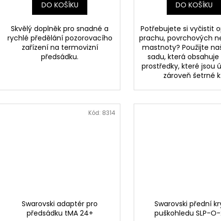
DO KOŠÍKU
DO KOŠÍKU
Skvělý doplněk pro snadné a
Potřebujete si vyčistit 
rychlé předělání pozorovacího
prachu, povrchových ne
zařízení na termovizní
mastnoty? Použijte naši
předsádku.
sadu, která obsahuje č
prostředky, které jsou 
zároveň šetrné k.
Kód:
8314
Swarovski adaptér pro
Swarovski přední kr
předsádku tMA 24+
puškohledu SLP-O