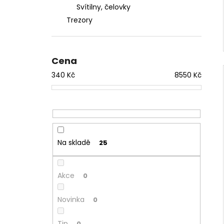
Svítilny, čelovky
Trezory
Cena
340
Kč
8550
Kč
Na skladě
25
Akce
0
Novinka
0
Tip
0