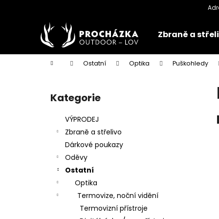
K
Přejít
na
o
obsah
Zpět
Zpět
š
Zbraně a střel
do
do
í
k
obchodu
obchodu
Domů
Ostatní
Optika
Puškohledy
P
o
Kategorie
Přeskočit
s
kategorie
t
VÝPRODEJ
r
Zbraně a střelivo
a
Dárkové poukazy
n
Oděvy
n
Ostatní
í
Optika
p
Termovize, noční vidění
a
Termovizní přístroje
n