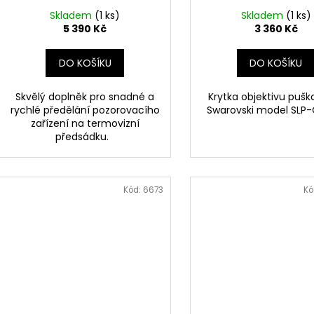
Skladem
(1 ks)
Skladem
(1 ks)
5 390 Kč
3 360 Kč
DO KOŠÍKU
DO KOŠÍKU
Skvělý doplněk pro snadné a
Krytka objektivu pušk
rychlé předělání pozorovacího
Swarovski model SLP
zařízení na termovizní
předsádku.
Kód:
6673
Kó