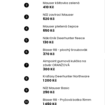
Mauser kšiltovka zelená
410 Kč
Nůž zavírací Mauser
620 Kč
Mauser pletená čepice
650 Kč
Nákrčník Deerhunter fleece
130 Kč
Blaser R8 - plochý šroubovák
370 Kč
Aimpoint gumová kulička na
závěr ORANŽOVÁ
300 Kč
Kraťasy Deerhunter Northware
1 200 Kč
Nůž Mauser Basic
290 Kč
Blaser R8 - Pryžová botka 15mm
1 460 Kč