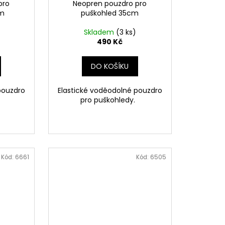
pro
Neopren pouzdro pro
cm
puškohled 35cm
Skladem
(3 ks)
490 Kč
DO KOŠÍKU
pouzdro
Elastické voděodolné pouzdro
.
pro puškohledy.
Kód:
6661
Kód:
6505