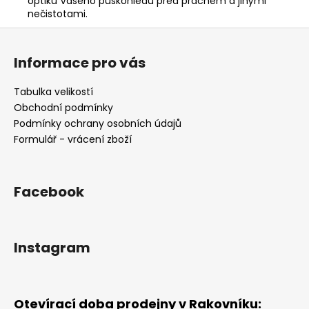
optiku Vašeho puškohledu před prachem a jinými
nečistotami.
Z
á
Informace pro vás
p
a
Tabulka velikostí
t
Obchodní podmínky
í
Podmínky ochrany osobních údajů
Formulář - vrácení zboží
Facebook
Instagram
Otevírací doba prodejny v Rakovníku: