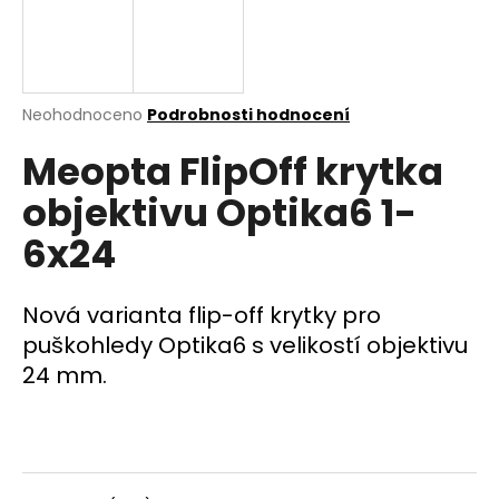
a
j
í
t
Průměrné
Neohodnoceno
Podrobnosti hodnocení
hodnocení
?
Meopta FlipOff krytka
produktu
je
objektivu Optika6 1-
0,0
z
6x24
5
HLEDAT
hvězdiček.
Nová varianta flip-off krytky pro
puškohledy Optika6 s velikostí objektivu
D
24 mm.
o
p
o
r
u