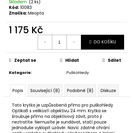
č
Skladem
(2 ks)
u
Kód:
10083
j
Značka:
Meopta
e
m
1 175 Kč
e
Měrná
DO KOŠÍKU
cena:
NÁKRČNÍK
DEERHUNTER
Zeptat se
Hlídat
Sdílet
FLEECE
130
Kategorie
:
Puškohledy
Kč
Popis
Související (8)
Podobné (8)
Diskuze
Tato krytka je uzpůsobená přímo pro puškohledy
Optika6 s velikostí objektivu 24 mm. Krytka se
šroubuje přímo na objektivový závit, proto ji
neztratíte. Nemusíte je sundávat, stačí pouze
jednoduše vyklopit uzávěr. Navíc zdatně chrání