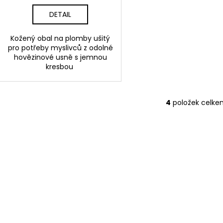
DETAIL
Kožený obal na plomby ušitý
pro potřeby myslivců z odolné
hovězinové usně s jemnou
kresbou
4
položek celke
O
v
l
á
d
a
c
í
p
r
v