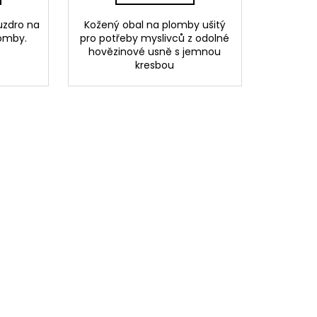
uzdro na
Kožený obal na plomby ušitý
lomby.
pro potřeby myslivců z odolné
hovězinové usně s jemnou
kresbou