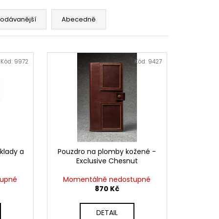
MAUSER
rodávanější
Abecedně
Kód:
9972
Kód:
9427
klady a
Pouzdro na plomby kožené -
Exclusive Chesnut
tupné
Momentálně nedostupné
870 Kč
DETAIL