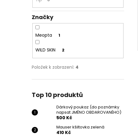
Značky
Meopta
1
WILD SKIN
2
Položek k zobrazení:
4
Top 10 produktů
Dárkový poukaz (do poznámky
napsat JMÉNO OBDAROVANÉHO)
500 Kč
Mauser kšiltovka zelená
410 Kč