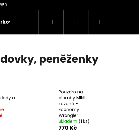
Hledat
Přihlášení
Nákupní
rkové poukazy
Oděvy
Kontakty
Nože
košík
adovky, peněženky
a
Pouzdro na
klady a
plomby MINI
kožené -
ně
Economy
é
Wrangler
Následující
Skladem
(1 ks)
770 Kč