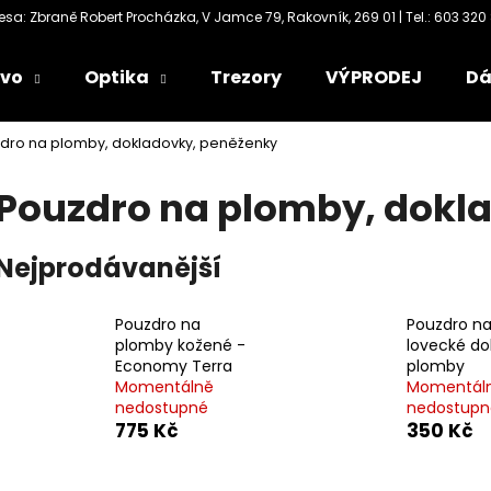
ivo
Optika
Trezory
VÝPRODEJ
Dá
Co potřebujete najít?
dro na plomby, dokladovky, peněženky
Pouzdro na plomby, dokl
HLEDAT
Nejprodávanější
Doporučujeme
Pouzdro na
Pouzdro n
plomby kožené -
lovecké do
Economy Terra
plomby
Momentálně
Momentál
nedostupné
nedostupn
775 Kč
350 Kč