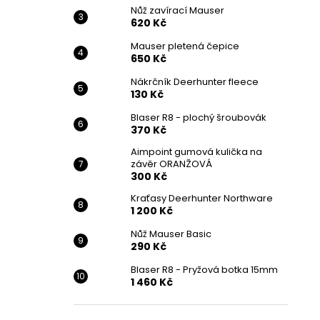
Nůž zavírací Mauser
620 Kč
Mauser pletená čepice
650 Kč
Nákrčník Deerhunter fleece
130 Kč
Blaser R8 - plochý šroubovák
370 Kč
Aimpoint gumová kulička na
závěr ORANŽOVÁ
300 Kč
Kraťasy Deerhunter Northware
1 200 Kč
Nůž Mauser Basic
290 Kč
Blaser R8 - Pryžová botka 15mm
1 460 Kč