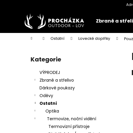
K
Přejít
na
o
obsah
Zpět
Zpět
š
Zbraně a střel
do
do
í
k
obchodu
obchodu
Domů
Ostatní
Lovecké doplňky
Pouz
P
o
Kategorie
Přeskočit
s
kategorie
t
VÝPRODEJ
r
Zbraně a střelivo
a
Dárkové poukazy
n
Oděvy
n
Ostatní
í
Optika
p
Termovize, noční vidění
a
Termovizní přístroje
n