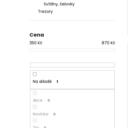
Svítilny, čelovky
Trezory
Cena
350
Kč
870
Kč
Na skladě
1
Akce
0
Novinka
0
Tip
0