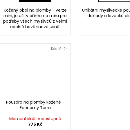
Kožený obal na plomby - verze
Unikátní myslivecké po
mini, je ušitý přímo na míru pro
doklady a lovecké p
potřeby všech myslivců z velmi
odolné hovězinové usně.
Kód:
9424
Pouzdro na plomby kožené -
Economy Terra
Momentálně nedostupné
775 Kč