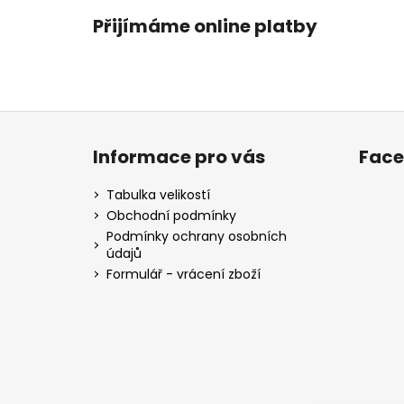
Přijímáme online platby
Z
á
Informace pro vás
Fac
p
a
Tabulka velikostí
t
Obchodní podmínky
í
Podmínky ochrany osobních
údajů
Formulář - vrácení zboží