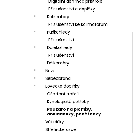
DÁRKOVÝ POUKAZ (DO POZNÁMKY
Digitální den/noc přístroje
e
NAPSAT JMÉNO OBDAROVANÉHO)
Příslušenství a doplňky
l
500 Kč
Kolimátory
Příslušenství ke kolimátorům
Puškohledy
Příslušenství
Dalekohledy
Příslušenství
Dálkoměry
Nože
Sebeobrana
Lovecké doplňky
Ošetření trofejí
Kynologické potřeby
Pouzdro na plomby,
dokladovky, peněženky
Vábničky
Střelecké akce