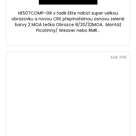
HE507COMP-GR v řadě Elite nabízí super velkou
obrazovku a novou CRS přepínatelnou osnovu zelené
barvy 2 MOA tečka Obrazce 8/20/32MOA. Montáž
Picatinny/ Weaver nebo RMR...
Kód:
11115