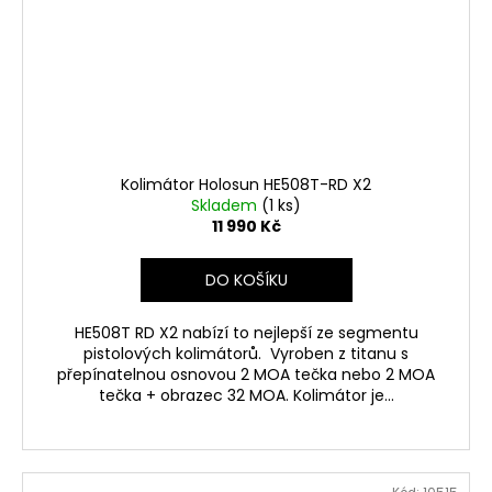
Kolimátor Holosun HE508T-RD X2
Skladem
(1 ks)
11 990 Kč
DO KOŠÍKU
HE508T RD X2 nabízí to nejlepší ze segmentu
pistolových kolimátorů. Vyroben z titanu s
přepínatelnou osnovou 2 MOA tečka nebo 2 MOA
tečka + obrazec 32 MOA. Kolimátor je...