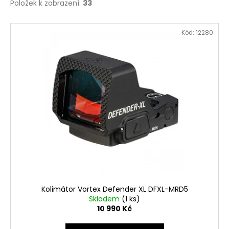
Položek k zobrazení:
33
V
Kód:
12280
ý
p
i
s
p
r
o
d
u
k
t
ů
Kolimátor Vortex Defender XL DFXL-MRD5
Skladem
(1 ks)
10 990 Kč