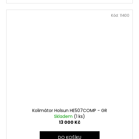
Kód:
11400
Kolimátor Holsun HE507COMP - GR
Skladem
(1 ks)
13 000 Kč
DO KOŠÍKU