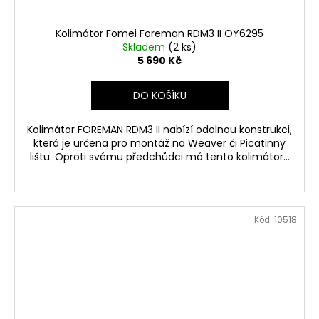
Kolimátor Fomei Foreman RDM3 II OY6295
Skladem
(2 ks)
5 690 Kč
DO KOŠÍKU
Kolimátor FOREMAN RDM3 II nabízí odolnou konstrukci,
která je určena pro montáž na Weaver či Picatinny
lištu. Oproti svému předchůdci má tento kolimátor...
Kód:
10518