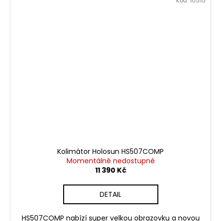
Kód:
10515
Kolimátor Holosun HS507COMP
Momentálně nedostupné
11 390 Kč
DETAIL
HS507COMP nabízí super velkou obrazovku a novou