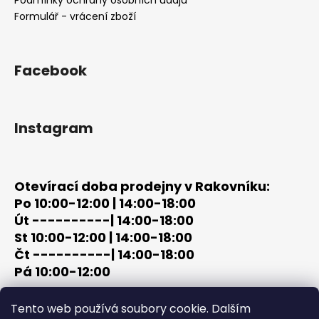
í
k
Formulář - vrácení zboží
y
v
ý
Facebook
p
i
s
u
Instagram
Otevírací doba prodejny v Rakovníku:
Po 10:00-12:00 | 14:00-18:00
Út ----------| 14:00-18:00
St 10:00-12:00 | 14:00-18:00
Čt ----------| 14:00-18:00
Pá 10:00-12:00
tel: +420 603 320 859
Tento web používá soubory cookie. Dalším