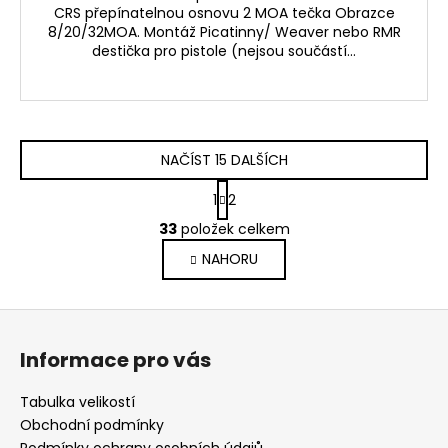
CRS přepínatelnou osnovu 2 MOA tečka Obrazce
8/20/32MOA. Montáž Picatinny/ Weaver nebo RMR
destička pro pistole (nejsou součástí...
NAČÍST 15 DALŠÍCH
S
1
2
t
O
r
33
položek celkem
v
á
NAHORU
l
n
k
á
o
d
Z
v
a
á
á
c
Informace pro vás
n
p
í
í
p
a
Tabulka velikostí
r
t
Obchodní podmínky
v
Podmínky ochrany osobních údajů