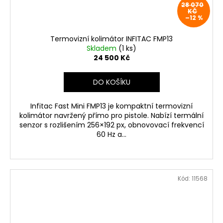
28 070
KČ
–12 %
Termovizní kolimátor INFITAC FMP13
Skladem
(1 ks)
24 500 Kč
DO KOŠÍKU
Infitac Fast Mini FMP13 je kompaktní termovizní
kolimátor navržený přímo pro pistole. Nabízí termální
senzor s rozlišením 256×192 px, obnovovací frekvencí
60 Hz a...
Kód:
11568