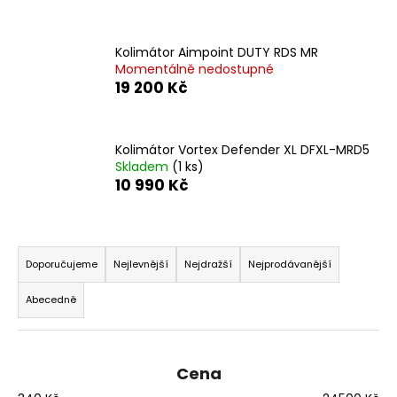
a
j
Kolimátor Aimpoint DUTY RDS MR
í
Momentálně nedostupné
19 200 Kč
t
?
Kolimátor Vortex Defender XL DFXL-MRD5
Skladem
(1 ks)
10 990 Kč
HLEDAT
Ř
a
Doporučujeme
Nejlevnější
Nejdražší
Nejprodávanější
D
z
o
Abecedně
e
p
n
o
í
r
Cena
u
p