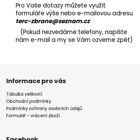
Pro Vaše dotazy můžete využít
formuláře výše nebo e-mailovou adresu
terc-zbrane@seznam.cz
(Pokud nezvedáme telefony, napište
nám e-mail a my se Vám ozveme zpět)
Z
á
Informace pro vás
p
a
Tabulka velikostí
t
Obchodní podmínky
í
Podmínky ochrany osobních údajů
Formulář - vrácení zboží
Facebook