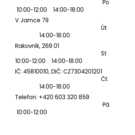
č
Po
u
10:00-12:00 14:00-18:00
j
V Jamce 79
e
m
Út
e
14:00-18:00
Rakovník, 269 01
NŮŽ
St
MAUSER
10:00-12:00 14:00-18:00
BASIC
290
IČ: 45810010, DIČ: CZ7304201201
Kč
Čt
14:00-18:00
Telefon: +420
603 320 859‬
Pá
10:00-12:00