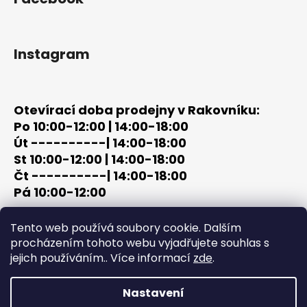
Instagram
Otevírací doba prodejny v Rakovníku:
Po 10:00-12:00 | 14:00-18:00
Út ----------| 14:00-18:00
St 10:00-12:00 | 14:00-18:00
Čt ----------| 14:00-18:00
Pá 10:00-12:00
tel: +420 603 320 859
Tento web používá soubory cookie. Dalším
email: terc-zbrane@seznam.cz
procházením tohoto webu vyjadřujete souhlas s
jejich používáním.. Více informací
zde
.
Nastavení
Vytvořil Shoptet