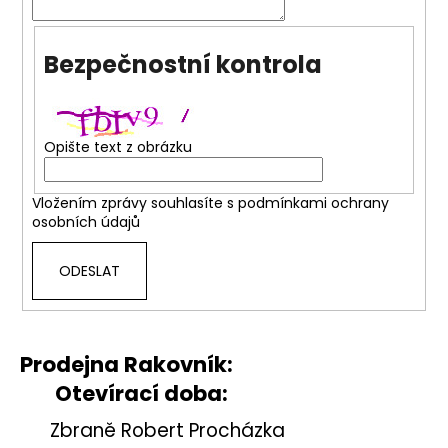
a
j
Bezpečnostní kontrola
í
t
?
Opište text z obrázku
Vložením zprávy souhlasíte s
podmínkami ochrany
osobních údajů
HLEDAT
ODESLAT
D
o
p
Prodejna Rakovník:
o
Otevírací doba:
r
u
Zbraně Robert Procházka