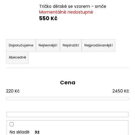
a
Tričko dětské se vzorem - srnče
Momentálně nedostupné
j
550 Kč
í
t
Ř
?
a
Doporučujeme
Nejlevnější
Nejdražší
Nejprodávanější
z
Abecedně
e
n
HLEDAT
í
Cena
p
220
Kč
2450
Kč
r
D
o
o
d
p
o
u
r
k
u
t
Na skladě
32