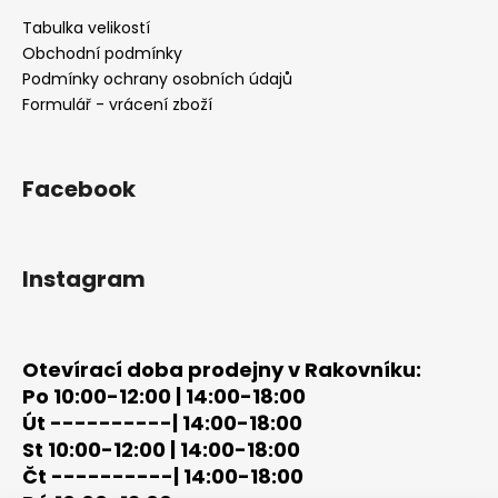
í
p
a
Tabulka velikostí
r
t
Obchodní podmínky
v
í
Podmínky ochrany osobních údajů
k
Formulář - vrácení zboží
y
v
ý
Facebook
p
i
s
u
Instagram
Otevírací doba prodejny v Rakovníku:
Po 10:00-12:00 | 14:00-18:00
Út ----------| 14:00-18:00
St 10:00-12:00 | 14:00-18:00
Čt ----------| 14:00-18:00