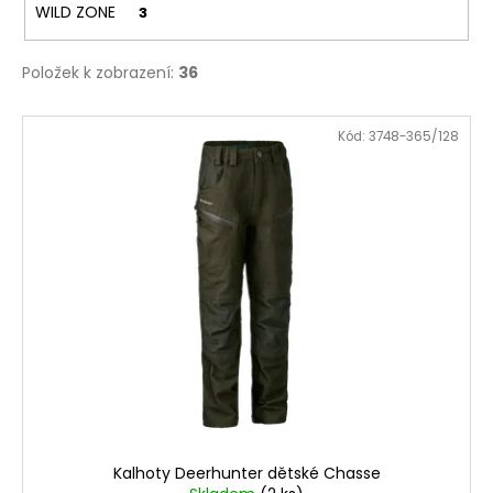
WILD ZONE
3
Položek k zobrazení:
36
V
Kód:
3748-365/128
ý
p
i
s
p
r
o
d
u
k
t
ů
Kalhoty Deerhunter dětské Chasse