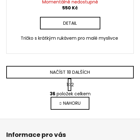
Momentálně nedostupné
550 Kč
DETAIL
Tričko s krátkým rukávem pro malé myslivce
NAČÍST 18 DALŠÍCH
S
1
2
t
O
r
36
položek celkem
v
á
NAHORU
l
n
k
á
o
d
Z
v
a
á
á
c
Informace pro vás
n
p
í