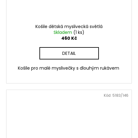
Košile dětská myslivecká světlá
Skladem
(1 ks)
460 Kč
DETAIL
Košile pro malé myslivečky s dlouhým rukávem
Kód:
5183/146