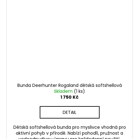
Bunda Deerhunter Rogaland dětská softshellová
Skladem
(1 ks)
1 750 Kč
DETAIL
Dětská softshellová bunda pro myslivce vhodná pro
aktivní pohyb v přírodě. Nabízí pohodlí, pružnost a
vodoodpudivou úpravu pro každodenní použití.