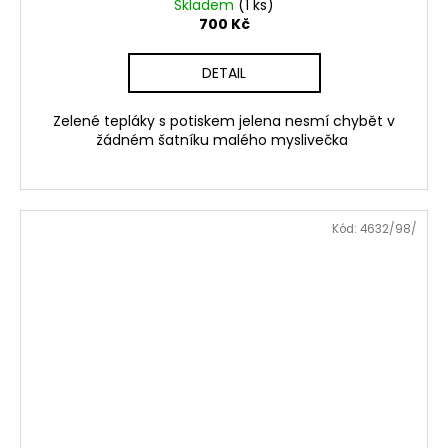
Skladem
(1 ks)
700 Kč
DETAIL
Zelené tepláky s potiskem jelena nesmí chybět v
žádném šatníku malého myslivečka
Kód:
4632/98/