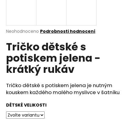
a
j
í
t
Průměrné
Neohodnoceno
Podrobnosti hodnocení
hodnocení
?
Tričko dětské s
produktu
je
potiskem jelena -
0,0
z
krátký rukáv
5
HLEDAT
hvězdiček.
Tričko dětské s potiskem jelena je nutným
kouskem každého malého myslivce v šatníku
D
o
DĚTSKÉ VELIKOSTI
p
o
r
u