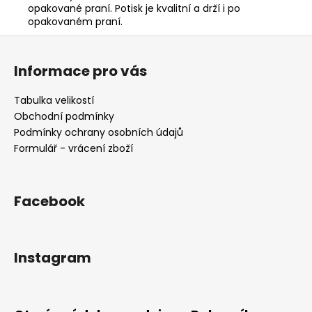
opakované praní. Potisk je kvalitní a drží i po
opakovaném praní.
Z
á
Informace pro vás
p
a
Tabulka velikostí
t
Obchodní podmínky
í
Podmínky ochrany osobních údajů
Formulář - vrácení zboží
Facebook
Instagram