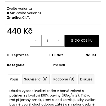
č
u
Zvolte variantu
j
Kód:
Zvolte variantu
e
Značka:
C.I.T.
m
e
440 Kč
Měrná
MAUSER
DO KOŠÍKU
cena:
PLETENÁ
ČEPICE
650
Zeptat se
Hlídat
Sdílet
Kč
Kategorie
:
Pro děti
Popis
Související (8)
Podobné (8)
Diskuze
Dětské vysoce kvalitní tričko v barvě zelená s
potiskem z kvalitní 100% bavlny (165g/m2). Tričko
má příjemný omak, který si děti zamilují. Díky kvalitní
bavlně vydrží dlouhodobou zátěž a mnohonásobné