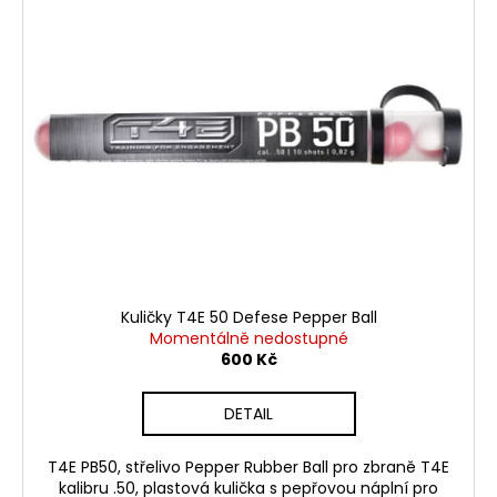
p
i
s
p
r
o
d
u
k
t
ů
Kuličky T4E 50 Defese Pepper Ball
Momentálně nedostupné
600 Kč
DETAIL
T4E PB50, střelivo Pepper Rubber Ball pro zbraně T4E
kalibru .50, plastová kulička s pepřovou náplní pro