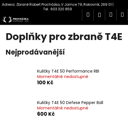
K
Přejít
na
o
obsah
Hledat
Náku
M
Přihlášen
Zpět
Zpět
š
í
košík
C
k
Doplňky pro zbraně T4E
o
p
Nejprodávanější
o
t
ř
Kuličky T4E 50 Performance RBI
e
Momentálně nedostupné
b
100 Kč
u
j
Kuličky T4E 50 Defese Pepper Ball
e
Momentálně nedostupné
t
600 Kč
e
n