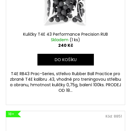
Kuličky T4E 43 Performance Precision RUB
Skladem
(1 ks)
240 Kč
DO KOŠÍKU
T4E RB43 Prac-Series, střelivo Rubber Ball Practice pro
zbraně T4E kalibru .43, vhodné pro treningovou střelbu
a obranu, hmotnost kuličky 0,75g, balení 100ks. PRODEJ
OD 18...
18+
Kód:
8851