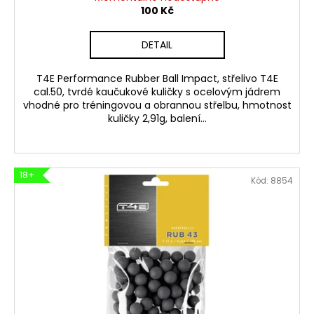
100 Kč
DETAIL
T4E Performance Rubber Ball Impact, střelivo T4E
cal.50, tvrdé kaučukové kuličky s ocelovým jádrem
vhodné pro tréningovou a obrannou střelbu, hmotnost
kuličky 2,91g, balení...
18+
Kód:
8854