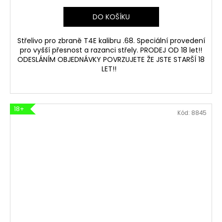
DO KOŠÍKU
Střelivo pro zbraně T4E kalibru .68. Speciální provedení
pro vyšší přesnost a razanci střely. PRODEJ OD 18 let!!
ODESLÁNÍM OBJEDNÁVKY POVRZUJETE ŽE JSTE STARŠÍ 18
LET!!
18+
Kód:
8845