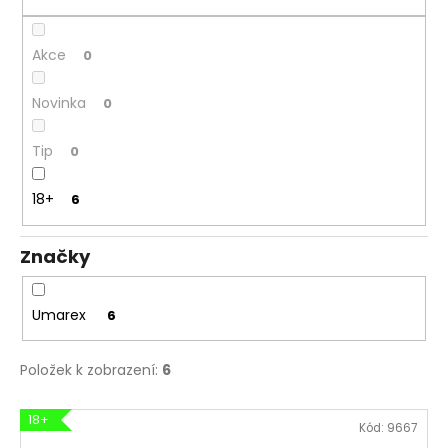
č
ů
u
j
Akce
0
e
m
Novinka
0
e
Tip
0
MAUSER
PLETENÁ
18+
6
ČEPICE
650
Kč
Značky
Umarex
6
Položek k zobrazení:
6
V
18+
Kód:
9667
ý