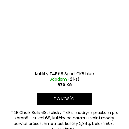
Kuličky T4E 68 Sport CKB blue
Skladem
(2 ks)
670 Kč
DO KOŠÍKU
T4E Chalk Balls 68, kuličky T4E s modrým práškem pro
zbraně T4E cal.68, kuličky po nárazu uvolní modrý
barvící prášek, hmotnost kuličky 2,34g, balení 50ks.
ODESLÁNÍM...