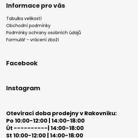
á
á
Informace pro vás
d
p
a
a
Tabulka velikostí
c
t
Obchodní podmínky
í
í
Podmínky ochrany osobních údajů
p
Formulář - vrácení zboží
r
v
k
y
Facebook
v
ý
p
Instagram
i
s
u
Otevírací doba prodejny v Rakovníku:
Po 10:00-12:00 | 14:00-18:00
Út ----------| 14:00-18:00
St 10:00-12:00 | 14:00-18:00