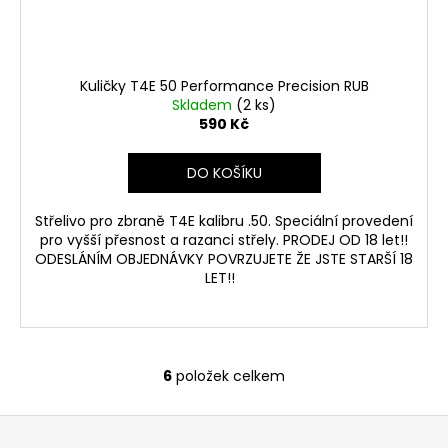
Kuličky T4E 50 Performance Precision RUB
Skladem
(2 ks)
590 Kč
DO KOŠÍKU
Střelivo pro zbraně T4E kalibru .50. Speciální provedení
pro vyšší přesnost a razanci střely. PRODEJ OD 18 let!!
ODESLÁNÍM OBJEDNÁVKY POVRZUJETE ŽE JSTE STARŠÍ 18
LET!!
6
položek celkem
O
v
Z
l