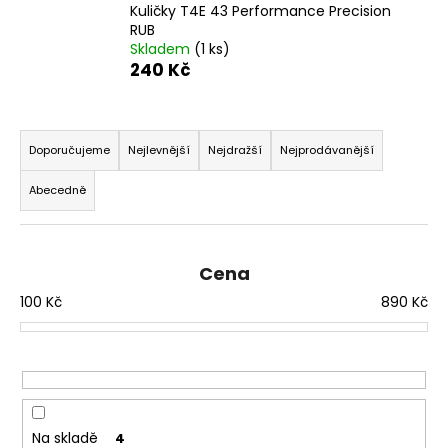
Kuličky T4E 43 Performance Precision
a
RUB
j
Skladem
(1 ks)
240 Kč
í
t
Ř
?
a
Doporučujeme
Nejlevnější
Nejdražší
Nejprodávanější
z
Abecedně
e
n
HLEDAT
í
Cena
p
100
Kč
890
Kč
r
D
o
o
d
p
o
u
r
k
u
t
Na skladě
4