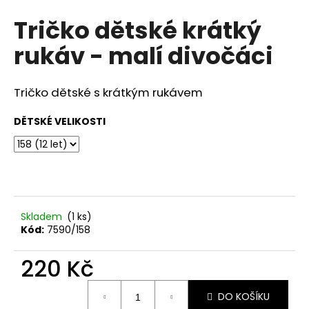
hodnocení
a
Tričko dětské krátký
produktu
j
je
rukáv - malí divočáci
0,0
í
z
t
5
?
hvězdiček.
Tričko dětské s krátkým rukávem
DĚTSKÉ VELIKOSTI
HLEDAT
Skladem
(1 ks)
D
Kód:
7590/158
o
p
220 Kč
o
r
Měrná
u
DO KOŠÍKU
cena: