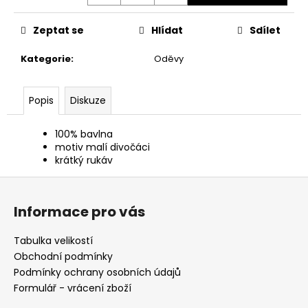
č
u
j
Zeptat se
Hlídat
Sdílet
e
Kategorie
:
Oděvy
m
e
Popis
Diskuze
MAUSER
PLETENÁ
100% bavlna
ČEPICE
motiv malí divočáci
650
krátký rukáv
Kč
Z
á
Informace pro vás
p
a
Tabulka velikostí
t
Obchodní podmínky
í
Podmínky ochrany osobních údajů
Formulář - vrácení zboží