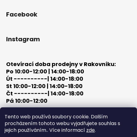
Facebook
Instagram
Otevírací doba prodejny v Rakovníku:
Po 10:00-12:00 | 14:00-18:00
Út ----------| 14:00-18:00
St 10:00-12:00 | 14:00-18:00
Čt ----------| 14:00-18:00
Pá 10:00-12:00
tel: +420 603 320 859
Tento web používá soubory cookie. Dalším
email: terc-zbrane@seznam.cz
procházením tohoto webu vyjadřujete souhlas s
jejich používáním.. Více informací
zde
.