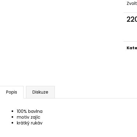
MAUSER KŠILTOVKA ZELENÁ
NŮŽ ZAVÍRACÍ 
Zvol
410 Kč
620 Kč
22
Měr
cena
Kate
Popis
Diskuze
100% bavlna
motiv zajíc
krátký rukáv