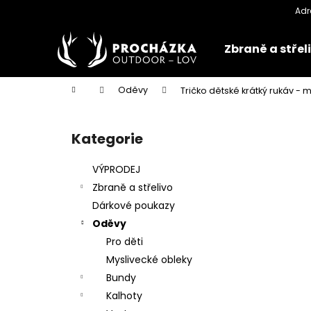
K
Přejít
na
o
obsah
Zpět
Zpět
š
Zbraně a střel
do
do
í
k
obchodu
obchodu
Domů
Oděvy
Tričko dětské krátký rukáv - m
P
o
Kategorie
Přeskočit
s
kategorie
t
VÝPRODEJ
r
Zbraně a střelivo
a
Dárkové poukazy
n
Oděvy
n
Pro děti
í
Myslivecké obleky
p
Bundy
a
Kalhoty
n