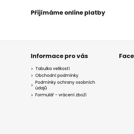
Přijímáme online platby
Z
á
Informace pro vás
Fac
p
a
Tabulka velikostí
t
Obchodní podmínky
í
Podmínky ochrany osobních
údajů
Formulář - vrácení zboží