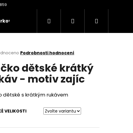
Hledat
Přihlášení
Nákupní
rkové poukazy
Oděvy
Kontakty
Nože
košík
rné
odnoceno
Podrobnosti hodnocení
cení
ičko dětské krátký
ktu
káv - motiv zajíc
ček.
ko dětské s krátkým rukávem
É VELIKOSTI
Následující