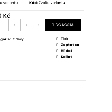
MAUSER
te variantu
Kód:
Zvolte variantu
0 Kč
ná
DO KOŠÍKU
:
Tisk
gorie
:
Oděvy
Zeptat se
Hlídat
Sdílet