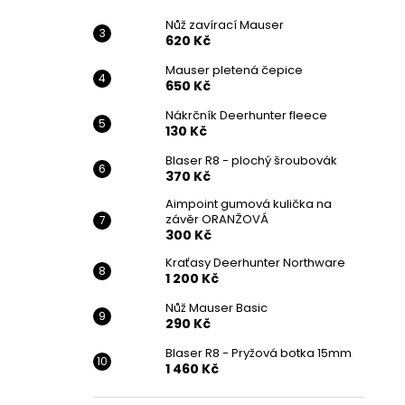
Nůž zavírací Mauser
620 Kč
Mauser pletená čepice
650 Kč
Nákrčník Deerhunter fleece
130 Kč
Blaser R8 - plochý šroubovák
370 Kč
Aimpoint gumová kulička na
závěr ORANŽOVÁ
300 Kč
Kraťasy Deerhunter Northware
1 200 Kč
Nůž Mauser Basic
290 Kč
Blaser R8 - Pryžová botka 15mm
1 460 Kč