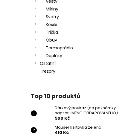
DÁRKOVÝ POUKAZ (DO POZNÁMKY
Vesty
e
NAPSAT JMÉNO OBDAROVANÉHO)
Mikiny
l
500 Kč
Svetry
Košile
Trička
Obuv
Termoprádlo
Doplňky
Ostatní
Trezory
Top 10 produktů
Dárkový poukaz (do poznámky
napsat JMÉNO OBDAROVANÉHO)
500 Kč
Mauser kšiltovka zelená
410 Kč