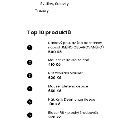
Svítilny, čelovky
Trezory
Top 10 produktů
Dárkový poukaz (do poznámky
napsat JMÉNO OBDAROVANÉHO)
500 Kč
Mauser kšiltovka zelená
410 Kč
Nůž zavírací Mauser
620 Kč
Mauser pletená čepice
650 Kč
Nákrčník Deerhunter fleece
130 Kč
Blaser R8 - plochý šroubovák
370 Kč