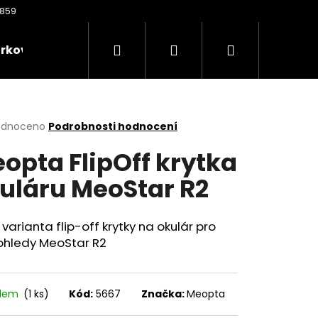
Hledat
Přihlášení
Nákupní
rkové poukazy
Oděvy
Kontakty
Nože
košík
rné
odnoceno
Podrobnosti hodnocení
cení
opta FlipOff krytka
ktu
uláru MeoStar R2
ček.
varianta flip-off krytky na okulár pro
ohledy MeoStar R2
Následující
adem
(1 ks)
Kód:
5667
Značka:
Meopta