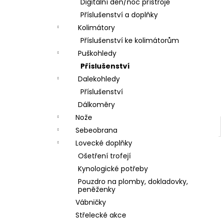
DÁRKOVÝ POUKAZ (DO POZNÁMKY
Digitální den/noc přístroje
e
NAPSAT JMÉNO OBDAROVANÉHO)
Příslušenství a doplňky
l
500 Kč
Kolimátory
Příslušenství ke kolimátorům
Puškohledy
Příslušenství
Dalekohledy
Příslušenství
Dálkoměry
Nože
Sebeobrana
Lovecké doplňky
Ošetření trofejí
Kynologické potřeby
Pouzdro na plomby, dokladovky,
peněženky
Vábničky
Střelecké akce