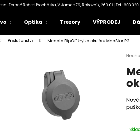
ivo
Optika
Trezory
VÝPRODEJ
Dá
Co potřebujete najít?
Příslušenství
Meopta FlipOff krytka okuláru MeoStar R2
Průmě
Neoh
HLEDAT
hodno
Me
produ
je
ok
0,0
Doporučujeme
z
5
hvězdi
Nová 
pušk
Skl