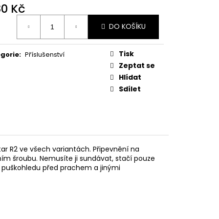
MAUSER
80 Kč
ná
DO KOŠÍKU
:
Tisk
gorie
:
Příslušenství
Zeptat se
Hlídat
Sdílet
ar R2 ve všech variantách. Připevnění na
m šroubu. Nemusíte ji sundávat, stačí pouze
o puškohledu před prachem a jinými