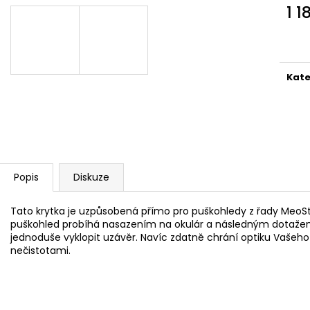
MAUSER KŠILTOVKA ZELENÁ
NŮŽ ZAVÍRACÍ 
1 1
410 Kč
620 Kč
Měr
cena
Kate
Popis
Diskuze
Tato krytka je uzpůsobená přímo pro puškohledy z řady MeoSt
puškohled probíhá nasazením na okulár a následným dotažení
jednoduše vyklopit uzávěr. Navíc zdatně chrání optiku Vašeh
nečistotami.