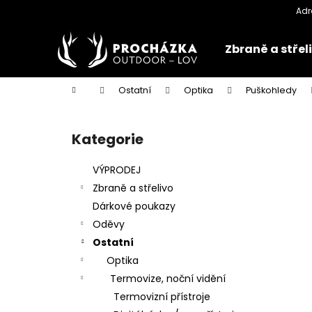
K
Přejít
na
o
obsah
Zpět
Zpět
š
Zbraně a střel
do
do
í
k
obchodu
obchodu
Domů
Ostatní
Optika
Puškohledy
P
o
Kategorie
Přeskočit
s
kategorie
t
VÝPRODEJ
r
Zbraně a střelivo
a
Dárkové poukazy
n
Oděvy
n
Ostatní
í
Optika
p
Termovize, noční vidění
a
Termovizní přístroje
n