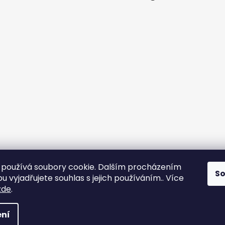
používá soubory cookie. Dalším procházením
S
 vyjadřujete souhlas s jejich používáním.. Více
zde
.
 Všechna práva vyhrazena.
Upravit nastavení cookies
ní