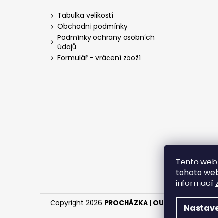
p
a
Tabulka velikostí
t
Obchodní podmínky
í
Podmínky ochrany osobních
údajů
Formulář - vrácení zboží
Tento web 
tohoto webu
informací
Copyright 2026
PROCHÁZKA | OUTDOOR - LOV
.
Nastave