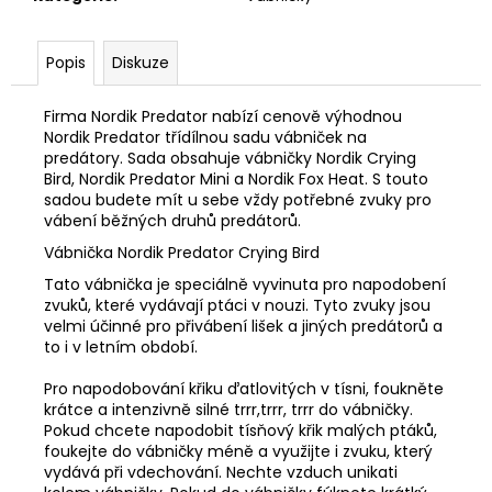
č
u
j
Popis
Diskuze
e
m
Firma Nordik Predator nabízí cenově výhodnou
e
Nordik Predator třídílnou sadu vábniček na
predátory. Sada obsahuje vábničky Nordik Crying
Bird, Nordik Predator Mini a Nordik Fox Heat. S touto
BLASER
sadou budete mít u sebe vždy potřebné zvuky pro
R8
vábení běžných druhů predátorů.
-
PLOCHÝ
Vábnička Nordik Predator Crying Bird
ŠROUBOVÁK
Tato vábnička je speciálně vyvinuta pro napodobení
370
zvuků, které vydávají ptáci v nouzi. Tyto zvuky jsou
Kč
velmi účinné pro přivábení lišek a jiných predátorů a
to i v letním období.
Pro napodobování křiku ďatlovitých v tísni, foukněte
krátce a intenzivně silné trrr,trrr, trrr do vábničky.
Pokud chcete napodobit tísňový křik malých ptáků,
foukejte do vábničky méně a využijte i zvuku, který
vydává při vdechování. Nechte vzduch unikati