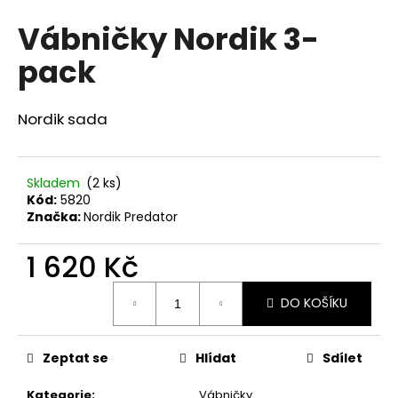
hodnocení
a
Vábničky Nordik 3-
produktu
j
je
pack
0,0
í
z
t
5
?
hvězdiček.
Nordik sada
Skladem
(2 ks)
Kód:
5820
HLEDAT
Značka:
Nordik Predator
1 620 Kč
D
Měrná
o
DO KOŠÍKU
cena:
p
o
Zeptat se
Hlídat
Sdílet
r
u
Kategorie
:
Vábničky