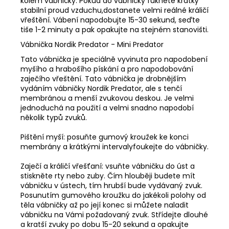
kolem vábničky. Pokud do vábničky fúknete krátký
stabilní proud vzduchu,dostanete velmi reálné králičí
vřeštění. Vábení napodobujte 15-30 sekund, seďte
tiše 1-2 minuty a pak opakujte na stejném stanovišti.
Vábnička Nordik Predator - Mini Predator
Tato vábnička je speciálně vyvinuta pro napodobení
myšího a hrabošího pískání a pro napodobování
zaječího vřeštění. Tato vábnička je drobnějším
vydáním vábničky Nordik Predator, ale s tenčí
membránou a menší zvukovou deskou. Je velmi
jednoduchá na použití a velmi snadno napodobí
několik typů zvuků.
Pištění myší: posuňte gumový kroužek ke konci
membrány a krátkými intervalyfoukejte do vábničky.
Zaječí a králičí vřešťaní: vsuňte vábničku do úst a
stiskněte rty nebo zuby. Čím hlouběji budete mít
vábničku v ústech, tím hrubší bude vydávaný zvuk.
Posunutím gumového kroužku do jakékoli polohy od
těla vábničky až po její konec si můžete naladit
vábničku na Vámi požadovaný zvuk. Střídejte dlouhé
a kratší zvuky po dobu 15-20 sekund a opakujte