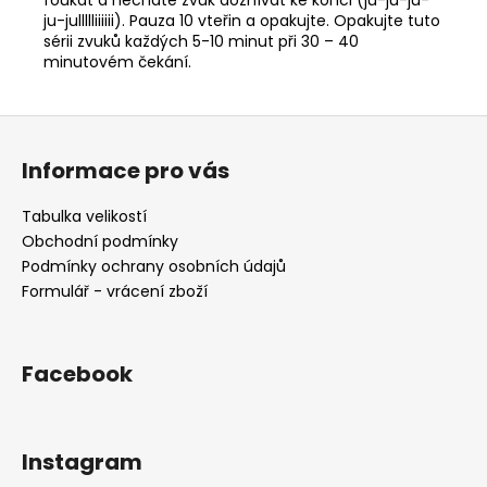
ju-jullllliiiiii). Pauza 10 vteřin a opakujte. Opakujte tuto
sérii zvuků každých 5-10 minut při 30 – 40
minutovém čekání.
Z
á
Informace pro vás
p
a
Tabulka velikostí
t
Obchodní podmínky
í
Podmínky ochrany osobních údajů
Formulář - vrácení zboží
Facebook
Instagram