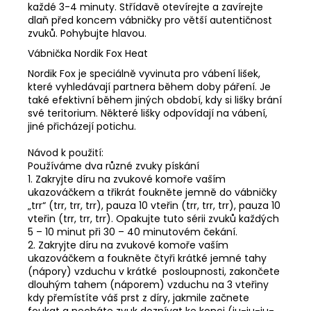
každé 3-4 minuty. Střídavě otevírejte a zavírejte
dlaň před koncem vábničky pro větší autentičnost
zvuků. Pohybujte hlavou.
Vábnička Nordik Fox Heat
Nordik Fox je speciálně vyvinuta pro vábení lišek,
které vyhledávají partnera během doby páření. Je
také efektivní během jiných období, kdy si lišky brání
své teritorium. Některé lišky odpovídají na vábení,
jiné přicházejí potichu.
Návod k použití:
Používáme dva různé zvuky pískání
1. Zakryjte díru na zvukové komoře vaším
ukazováčkem a třikrát foukněte jemně do vábničky
„trr“ (trr, trr, trr), pauza 10 vteřin (trr, trr, trr), pauza 10
vteřin (trr, trr, trr). Opakujte tuto sérii zvuků každých
5 – 10 minut při 30 – 40 minutovém čekání.
2. Zakryjte díru na zvukové komoře vaším
ukazováčkem a foukněte čtyři krátké jemné tahy
(nápory) vzduchu v krátké posloupnosti, zakončete
dlouhým tahem (náporem) vzduchu na 3 vteřiny
kdy přemístíte váš prst z díry, jakmile začnete
foukat a necháte zvuk doznívat ke konci (ju-ju-ju-