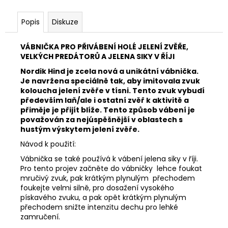
č
u
Popis
Diskuze
j
e
m
VÁBNIČKA PRO PŘIVÁBENÍ HOLÉ JELENÍ ZVĚŘE,
e
VELKÝCH PREDÁTORŮ A JELENA SIKY V ŘÍJI
Nordik Hind je zcela nová a unikátní vábnička.
Je navržena speciálně tak, aby imitovala zvuk
MAUSER
koloucha jelení zvěře v tísni. Tento zvuk vybudí
KŠILTOVKA
především laň/ale i ostatní zvěř k aktivitě a
ZELENÁ
přiměje je přijít blíže. Tento způsob vábení je
410
považován za nejúspěšnější v oblastech s
Kč
hustým výskytem jelení zvěře.
Návod k použití:
Vábnička se také používá k vábení jelena siky v říji.
Pro tento projev začněte do vábničky lehce foukat
mručivý zvuk, pak krátkým plynulým přechodem
foukejte velmi silně, pro dosažení vysokého
pískavého zvuku, a pak opět krátkým plynulým
přechodem snižte intenzitu dechu pro lehké
zamručení.