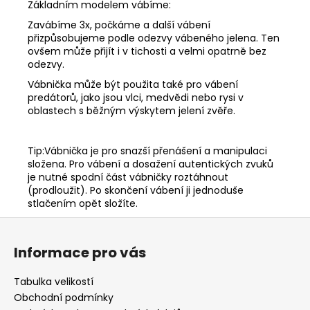
Základním modelem vábíme:
Zavábíme 3x, počkáme a další vábení
přizpůsobujeme podle odezvy vábeného jelena. Ten
ovšem může přijít i v tichosti a velmi opatrně bez
odezvy.
Vábnička může být použita také pro vábení
predátorů, jako jsou vlci, medvědi nebo rysi v
oblastech s běžným výskytem jelení zvěře.
Tip:Vábnička je pro snazší přenášení a manipulaci
složena. Pro vábení a dosažení autentických zvuků
je nutné spodní část vábničky roztáhnout
(prodloužit). Po skončení vábení ji jednoduše
stlačením opět složíte.
Z
á
Informace pro vás
p
a
Tabulka velikostí
t
Obchodní podmínky