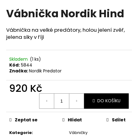
hodnocení
a
Vábnička Nordik Hind
produktu
j
je
0,0
í
z
Vábnička na velké predátory, holou jelení zvěř,
t
5
jelena siky v říji
?
hvězdiček.
Skladem
(1 ks)
Kód:
5844
Značka:
Nordik Predator
HLEDAT
920 Kč
Měrná
D
DO KOŠÍKU
cena:
o
p
o
Zeptat se
Hlídat
Sdílet
r
u
Kategorie
:
Vábničky