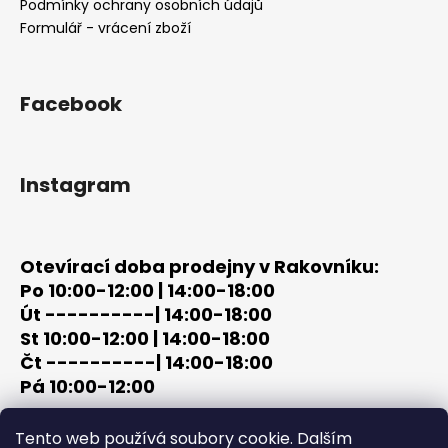
í
Podmínky ochrany osobních údajů
Formulář - vrácení zboží
Facebook
Instagram
Otevírací doba prodejny v Rakovníku:
Po 10:00-12:00 | 14:00-18:00
Út ----------| 14:00-18:00
St 10:00-12:00 | 14:00-18:00
Čt ----------| 14:00-18:00
Pá 10:00-12:00
tel: +420 603 320 859
Tento web používá soubory cookie. Dalším