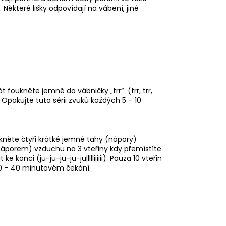
. Některé lišky odpovídají na vábení, jiné
 foukněte jemně do vábničky „trr“ (trr, trr,
r). Opakujte tuto sérii zvuků každých 5 – 10
něte čtyři krátké jemné tahy (nápory)
áporem) vzduchu na 3 vteřiny kdy přemístíte
konci (ju-ju-ju-ju-jullllliiiiii). Pauza 10 vteřin
 30 – 40 minutovém čekání.