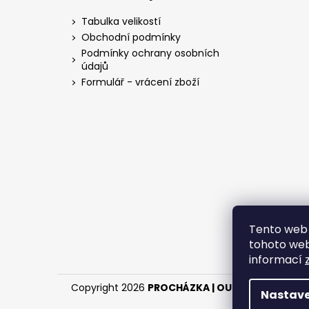
p
a
Tabulka velikostí
t
Obchodní podmínky
í
Podmínky ochrany osobních
údajů
Formulář - vrácení zboží
Tento web 
tohoto webu
informací
Copyright 2026
PROCHÁZKA | OUTDOOR - LOV
.
Nastave