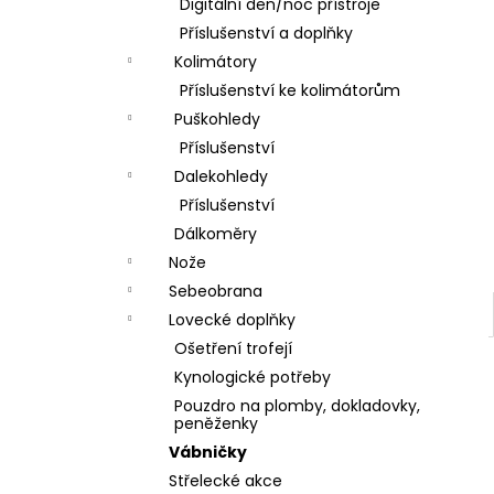
DÁRKOVÝ POUKAZ (DO POZNÁMKY
Digitální den/noc přístroje
e
NAPSAT JMÉNO OBDAROVANÉHO)
Příslušenství a doplňky
l
500 Kč
Kolimátory
Příslušenství ke kolimátorům
Puškohledy
Příslušenství
Dalekohledy
Příslušenství
Dálkoměry
Nože
Sebeobrana
Lovecké doplňky
Ošetření trofejí
Kynologické potřeby
Pouzdro na plomby, dokladovky,
peněženky
Vábničky
Střelecké akce