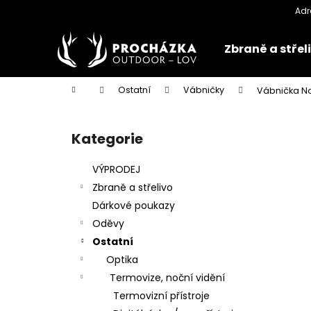
K
Přejít
na
o
obsah
Zpět
Zpět
š
Zbraně a střel
do
do
í
k
obchodu
obchodu
Domů
Ostatní
Vábničky
Vábnička No
P
o
Kategorie
Přeskočit
s
kategorie
t
VÝPRODEJ
r
Zbraně a střelivo
a
Dárkové poukazy
n
Oděvy
n
Ostatní
í
Optika
p
Termovize, noční vidění
a
Termovizní přístroje
n