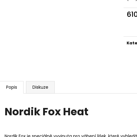
MAUSER KŠILTOVKA ZELENÁ
NŮŽ ZAVÍRACÍ 
410 Kč
620 Kč
61
Měr
cena
Kate
Popis
Diskuze
Nordik Fox Heat
Nordik Fox je speciálně vyvinuta pro vábení lišek, které vyhle