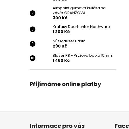
Aimpoint gumová kulička na
závěr ORANŽOVÁ
300 Kč
Kraťasy Deerhunter Northware
1 200 Kč
Nůž Mauser Basic
290 Kč
Blaser R8 - Pryžová botka 15mm
1 460 Kč
Přijímáme online platby
Z
á
Informace pro vás
Fac