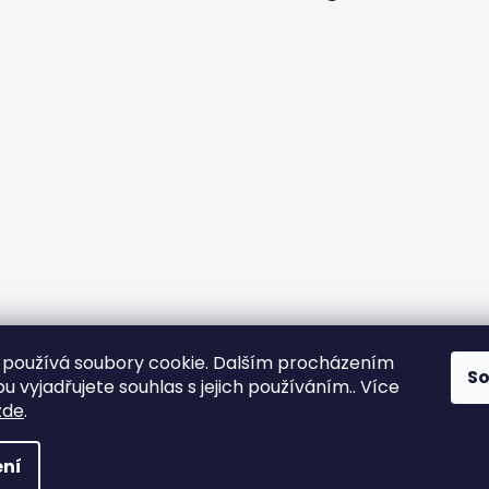
používá soubory cookie. Dalším procházením
S
 vyjadřujete souhlas s jejich používáním.. Více
zde
.
 Všechna práva vyhrazena.
Upravit nastavení cookies
ní