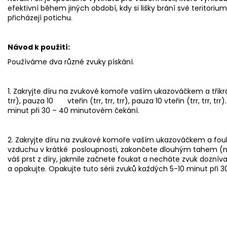
efektivní během jiných období, kdy si lišky brání své teritorium
přicházejí potichu.
Návod k použití:
Používáme dva různé zvuky pískání.
1. Zakryjte díru na zvukové komoře vaším ukazováčkem a třikrát
trr), pauza 10 vteřin (trr, trr, trr), pauza 10 vteřin (trr, trr, tr
minut při 30 – 40 minutovém čekání.
2. Zakryjte díru na zvukové komoře vaším ukazováčkem a fouk
vzduchu v krátké posloupnosti, zakončete dlouhým tahem (n
váš prst z díry, jakmile začnete foukat a necháte zvuk doznívat ke 
a opakujte. Opakujte tuto sérii zvuků každých 5-10 minut při