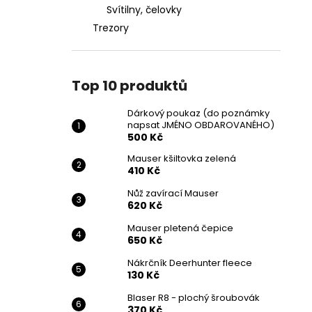
Svítilny, čelovky
Trezory
Top 10 produktů
Dárkový poukaz (do poznámky
napsat JMÉNO OBDAROVANÉHO)
500 Kč
Mauser kšiltovka zelená
410 Kč
Nůž zavírací Mauser
620 Kč
Mauser pletená čepice
650 Kč
Nákrčník Deerhunter fleece
130 Kč
Blaser R8 - plochý šroubovák
370 Kč