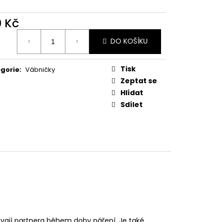
MAUSER
0 Kč
ná
DO KOŠÍKU
:
Tisk
gorie
:
Vábničky
Zeptat se
Hlídat
Sdílet
dávají partnera během doby páření. Je také