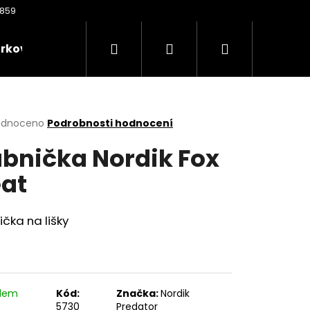
Hledat
Přihlášení
Nákupní
rkové poukazy
Oděvy
Kontakty
Nože
košík
rné
odnoceno
Podrobnosti hodnocení
cení
bnička Nordik Fox
ktu
at
ček.
čka na lišky
Následující
adem
Kód:
Značka:
Nordik
)
5730
Predator