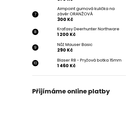
Aimpoint gumová kulička na
závěr ORANŽOVÁ
300 Kč
Kraťasy Deerhunter Northware
1 200 Kč
Nůž Mauser Basic
290 Kč
Blaser R8 - Pryžová botka 15mm
1 460 Kč
Přijímáme online platby