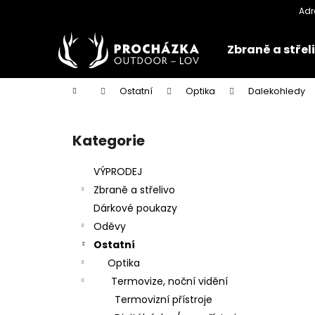
K
Přejít
na
o
obsah
Zpět
Zpět
š
Zbraně a střel
do
do
í
k
obchodu
obchodu
Domů
Ostatní
Optika
Dalekohledy
P
o
Kategorie
Přeskočit
s
kategorie
t
VÝPRODEJ
r
Zbraně a střelivo
a
Dárkové poukazy
n
Oděvy
n
Ostatní
í
Optika
p
Termovize, noční vidění
a
Termovizní přístroje
n