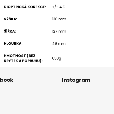
DIOPTRICKÁ KOREKCE
:
+/- 4 D
VÝŠKA
:
138 mm
ŠÍŘKA
:
127 mm
HLOUBKA
:
49 mm
HMOTNOST (BEZ
650g
KRYTEK A POPRUHU)
:
ebook
Instagram