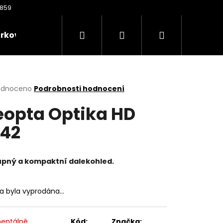
Hledat
Přihlášení
Nákupní
rkové poukazy
Oděvy
Kontakty
Nože
košík
rné
odnoceno
Podrobnosti hodnocení
cení
opta Optika HD
ktu
42
ček.
pný a kompaktní dalekohled.
ka byla vyprodána…
Následující
entálně
Kód:
Značka: