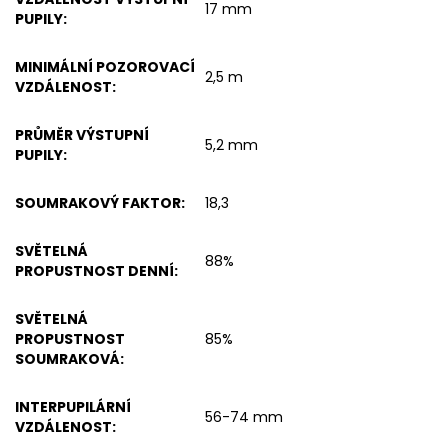
17 mm
PUPILY
:
MINIMÁLNÍ POZOROVACÍ
2,5 m
VZDÁLENOST
:
PRŮMĚR VÝSTUPNÍ
5,2 mm
PUPILY
:
SOUMRAKOVÝ FAKTOR
:
18,3
SVĚTELNÁ
88%
PROPUSTNOST DENNÍ
:
SVĚTELNÁ
PROPUSTNOST
85%
SOUMRAKOVÁ
:
INTERPUPILÁRNÍ
56-74 mm
VZDÁLENOST
: