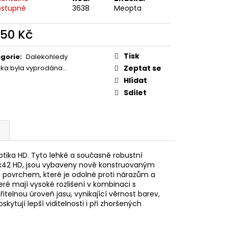
MAUSER
stupné
3638
Meopta
850 Kč
ná
:
Tisk
gorie
:
Dalekohledy
žka byla vyprodána…
Zeptat se
Hlídat
Sdílet
tika HD. Tyto lehké a současně robustní
 10x42 HD, jsou vybaveny nově konstruovaným
 povrchem, které je odolné proti nárazům a
ré mají vysoké rozlišení v kombinaci s
itelnou úroveň jasu, vynikající věrnost barev,
ytují lepší viditelnosti i při zhoršených