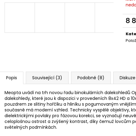
MAUSER KŠILTOVKA ZELENÁ
NŮŽ ZAVÍRACÍ 
nedo
410 Kč
620 Kč
8 
Měr
cena
Kate
Polo
Popis
Související (3)
Podobné (8)
Diskuze
Meopta uvádí na trh novou řadu binokulárních dalekohledů Op
dalekohledy, které jsou k dispozici v provedeních 8x42 HD a
pouzdrem ze slitiny hořčíku a hliníku s pogumovaným vnějším
současně má moderní vzhled. Technicky vyspělé objektivy, kte
dielektrickými povlaky pro fázovou korekci, se vyznačují neuvěř
celoplošnou ostrost a zvýšený kontrast, díky čemuž lovcům posk
světelných podmínkách.