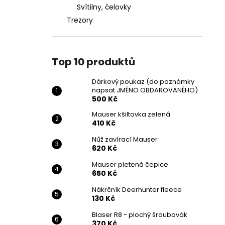
Svítilny, čelovky
Trezory
Top 10 produktů
Dárkový poukaz (do poznámky
napsat JMÉNO OBDAROVANÉHO)
500 Kč
Mauser kšiltovka zelená
410 Kč
Nůž zavírací Mauser
620 Kč
Mauser pletená čepice
650 Kč
Nákrčník Deerhunter fleece
130 Kč
Blaser R8 - plochý šroubovák
370 Kč