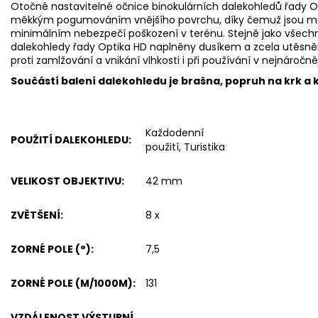
Otočně nastavitelné očnice binokulárních dalekohledů řady O
měkkým pogumováním vnějšího povrchu, díky čemuž jsou mim
minimálním nebezpečí poškození v terénu. Stejně jako všechn
dalekohledy řady Optika HD naplněny dusíkem a zcela utěsně
proti zamlžování a vnikání vlhkosti i při používání v nejnároč
Součástí balení dalekohledu je brašna, popruh na krk a 
Každodenní
POUŽITÍ DALEKOHLEDU
:
použití
,
Turistika
VELIKOST OBJEKTIVU
:
42 mm
ZVĚTŠENÍ
:
8 x
ZORNÉ POLE (°)
:
7,5
ZORNÉ POLE (M/1000M)
:
131
VZDÁLENOST VÝSTUPNÍ