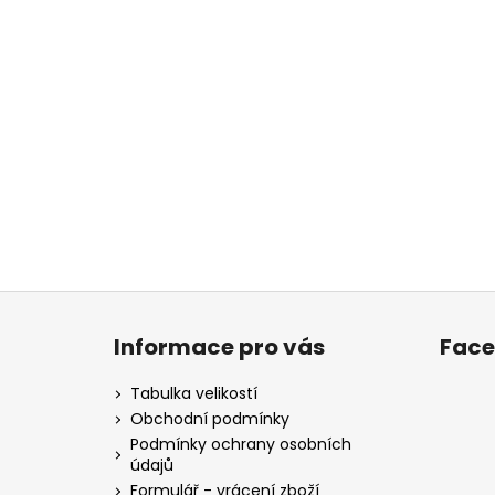
Z
á
Informace pro vás
Fac
p
a
Tabulka velikostí
t
Obchodní podmínky
í
Podmínky ochrany osobních
údajů
Formulář - vrácení zboží