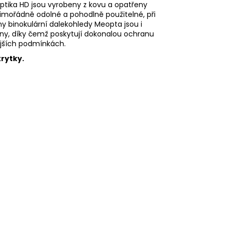
ptika HD jsou vyrobeny z kovu a opatřeny
ořádně odolné a pohodlně použitelné, při
y binokulární dalekohledy Meopta jsou i
ny, díky čemž poskytují dokonalou ochranu
nějších podmínkách.
krytky.