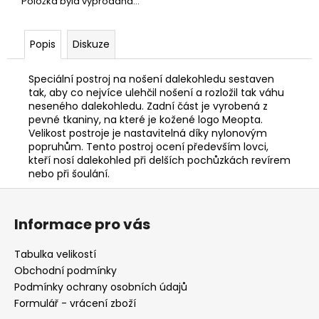
č
Položka byla vyprodána…
u
j
Popis
Diskuze
e
m
e
Speciální postroj na nošení dalekohledu sestaven
tak, aby co nejvíce ulehčil nošení a rozložil tak váhu
neseného dalekohledu. Zadní část je vyrobená z
pevné tkaniny, na které je kožené logo Meopta.
NŮŽ
Velikost postroje je nastavitelná díky nylonovým
ZAVÍRACÍ
MAUSER
popruhům. Tento postroj ocení především lovci,
kteří nosí dalekohled při delších pochůzkách revírem
620
nebo při šoulání.
Kč
Z
á
Informace pro vás
p
a
Tabulka velikostí
t
Obchodní podmínky
í
Podmínky ochrany osobních údajů
Formulář - vrácení zboží