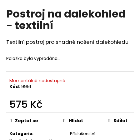
hodnocení
a
Postroj na dalekohled
produktu
j
je
- textilní
0,0
í
z
t
5
?
hvězdiček.
Textilní postroj pro snadné nošení dalekohledu
Položka byla vyprodána…
HLEDAT
Momentálně nedostupné
Kód:
9991
D
575 Kč
o
Měrná
p
cena:
o
Zeptat se
Hlídat
Sdílet
r
u
Kategorie
:
Příslušenství