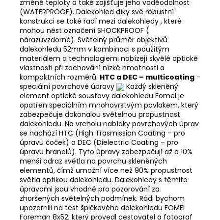
změně teploty a také zajišťuje jeho voděodolnost
(WATERPROOF). Dalekohled díky své robustní
konstrukci se také řadí mezi dalekohledy , které
mohou nést označení SHOCKPROOF (
nárazuvzdorné). Světelný průměr objektivů
dalekohledu 52mm v kombinaci s použitým
materiálem a technologiemi nabízejí skvělé optické
vlastnosti při zachování nízké hmotnosti a
kompaktních rozměrů.
HTC a DEC – multicoating
-
speciální povrchové úpravy
Každý skleněný
element optické soustavy dalekohledu Fomei je
opatřen speciálním mnohovrstvým povlakem, který
zabezpečuje dokonalou světelnou propustnost
dalekohledu. Na vrcholu nabídky povrchových úprav
se nachází HTC (High Trasmission Coating – pro
úpravu čoček) a DEC (Dielectric Coating – pro
úpravu hranolů). Tyto úpravy zabezpečují až o 10%
menší odraz světla na povrchu skleněných
elementů, čímž umožní více než 90% propustnost
světla optikou dalekohledu. Dalekohledy s těmito
úpravami jsou vhodné pro pozorování za
zhoršených světelných podmínek. Rádi bychom
upozornili na test špičkového dalekohledu FOMEI
Foreman 8x52, který provedl cestovatel a fotograf