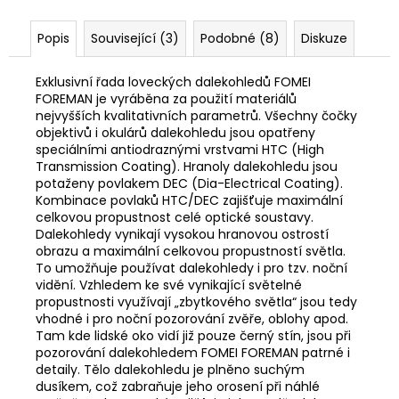
č
u
Popis
Související (3)
Podobné (8)
Diskuze
j
e
m
Exklusivní řada loveckých dalekohledů FOMEI
e
FOREMAN je vyráběna za použití materiálů
nejvyšších kvalitativních parametrů. Všechny čočky
objektivů i okulárů dalekohledu jsou opatřeny
speciálními antiodraznými vrstvami HTC (High
NŮŽ
Transmission Coating). Hranoly dalekohledu jsou
ZAVÍRACÍ
MAUSER
potaženy povlakem DEC (Dia-Electrical Coating).
Kombinace povlaků HTC/DEC zajišťuje maximální
620
celkovou propustnost celé optické soustavy.
Kč
Dalekohledy vynikají vysokou hranovou ostrostí
obrazu a maximální celkovou propustností světla.
To umožňuje používat dalekohledy i pro tzv. noční
vidění. Vzhledem ke své vynikající světelné
propustnosti využívají „zbytkového světla“ jsou tedy
vhodné i pro noční pozorování zvěře, oblohy apod.
Tam kde lidské oko vidí již pouze černý stín, jsou při
pozorování dalekohledem FOMEI FOREMAN patrné i
detaily. Tělo dalekohledu je plněno suchým
dusíkem, což zabraňuje jeho orosení při náhlé