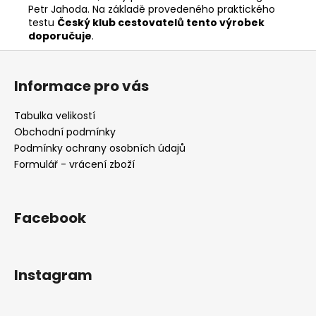
Petr Jahoda. Na základě provedeného praktického
testu
Český klub cestovatelů tento výrobek
doporučuje
.
Z
á
Informace pro vás
p
a
Tabulka velikostí
t
Obchodní podmínky
í
Podmínky ochrany osobních údajů
Formulář - vrácení zboží
Facebook
Instagram