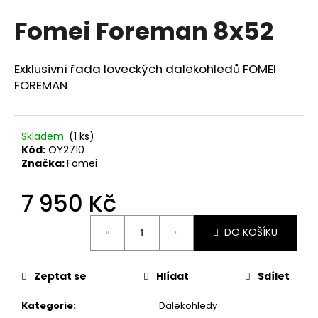
hodnocení
a
Fomei Foreman 8x52
produktu
j
je
0,0
í
z
Exklusivní řada loveckých dalekohledů FOMEI
t
5
FOREMAN
?
hvězdiček.
Skladem
(1 ks)
Kód:
OY2710
Značka:
Fomei
HLEDAT
7 950 Kč
Měrná
D
DO KOŠÍKU
cena:
o
p
o
Zeptat se
Hlídat
Sdílet
r
u
Kategorie
:
Dalekohledy