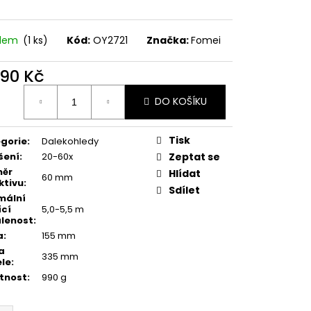
MAUSER
adem
(1 ks)
Kód:
OY2721
Značka:
Fomei
790 Kč
ná
DO KOŠÍKU
:
Tisk
gorie
:
Dalekohledy
šení
:
20-60x
Zeptat se
měr
Hlídat
60 mm
ktivu
:
Sdílet
mální
ící
5,0-5,5 m
lenost
:
a
:
155 mm
a
335 mm
le
:
tnost
:
990 g