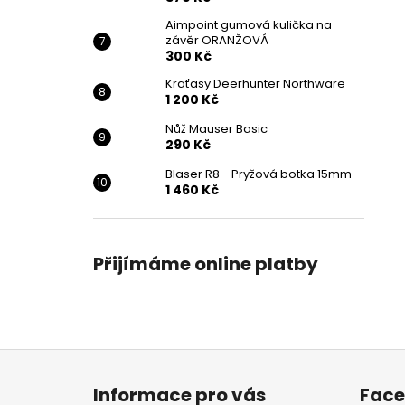
Aimpoint gumová kulička na
závěr ORANŽOVÁ
300 Kč
Kraťasy Deerhunter Northware
1 200 Kč
Nůž Mauser Basic
290 Kč
Blaser R8 - Pryžová botka 15mm
1 460 Kč
Přijímáme online platby
Z
á
Informace pro vás
Fac