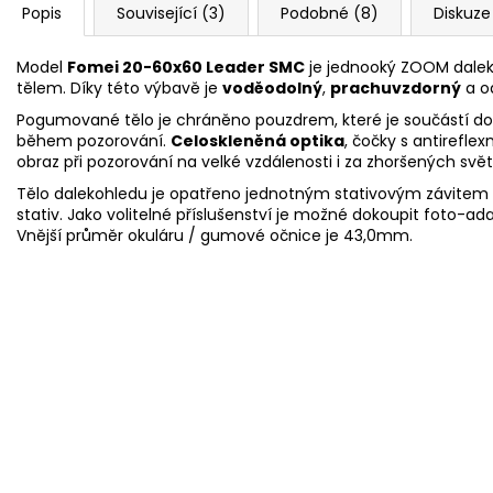
Popis
Související (3)
Podobné (8)
Diskuze
Model
Fomei 20-60x60 Leader SMC
je jednooký ZOOM dale
tělem. Díky této výbavě je
voděodolný
,
prachuvzdorný
a o
Pogumované tělo je chráněno pouzdrem, které je součástí d
během pozorování.
Celoskleněná optika
, čočky s antirefle
obraz při pozorování na velké vzdálenosti i za zhoršených sv
Tělo dalekohledu je opatřeno jednotným stativovým závitem a
stativ. Jako volitelné příslušenství je možné dokoupit foto-a
Vnější průměr okuláru / gumové očnice je 43,0mm.