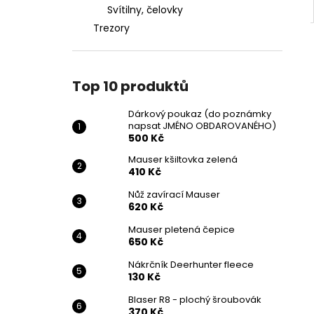
Svítilny, čelovky
Trezory
Top 10 produktů
Dárkový poukaz (do poznámky
napsat JMÉNO OBDAROVANÉHO)
500 Kč
Mauser kšiltovka zelená
410 Kč
Nůž zavírací Mauser
620 Kč
Mauser pletená čepice
650 Kč
Nákrčník Deerhunter fleece
130 Kč
Blaser R8 - plochý šroubovák
370 Kč