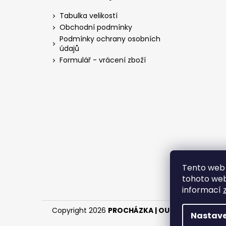
p
a
Tabulka velikostí
t
Obchodní podmínky
í
Podmínky ochrany osobních
údajů
Formulář - vrácení zboží
Tento web 
tohoto webu
informací
Copyright 2026
PROCHÁZKA | OUTDOOR - LOV
.
Nastave