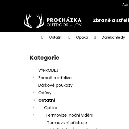
K
Přejít
na
o
obsah
Zpět
Zpět
š
Zbraně a střel
do
do
í
k
obchodu
obchodu
Domů
Ostatní
Optika
Dalekohledy
P
o
Kategorie
Přeskočit
s
kategorie
t
VÝPRODEJ
r
Zbraně a střelivo
a
Dárkové poukazy
n
Oděvy
n
Ostatní
í
Optika
p
Termovize, noční vidění
a
Termovizní přístroje
n