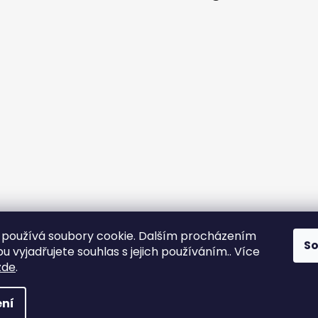
používá soubory cookie. Dalším procházením
S
 vyjadřujete souhlas s jejich používáním.. Více
zde
.
 Všechna práva vyhrazena.
Upravit nastavení cookies
ní