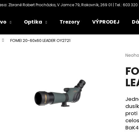
ivo
Optika
Trezory
VÝPRODEJ
Dá
Co potřebujete najít?
FOMEI 20-60x60 LEADER OY2721
Průmě
Neoh
HLEDAT
hodno
FO
produ
je
LE
0,0
Doporučujeme
z
5
hvězdi
Jedn
dusí
proti
celos
BaK4