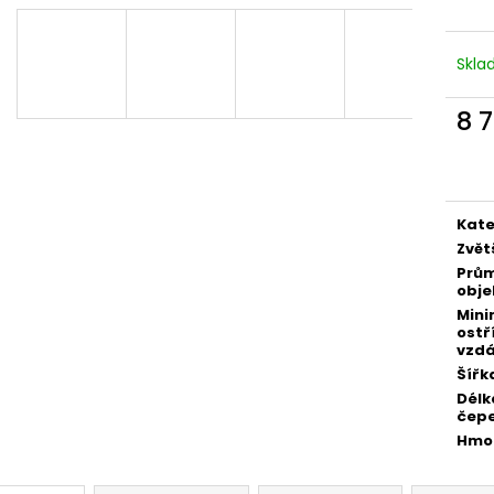
MAUSER KŠILTOVKA ZELENÁ
NŮŽ ZAVÍRACÍ 
410 Kč
620 Kč
Skl
8 
Měr
cena
Kate
Zvět
Prů
obje
Mini
ostř
vzdá
Šířk
Délk
čepe
Hmo