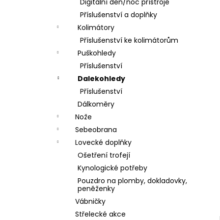
DÁRKOVÝ POUKAZ (DO POZNÁMKY
Digitální den/noc přístroje
e
NAPSAT JMÉNO OBDAROVANÉHO)
Příslušenství a doplňky
l
500 Kč
Kolimátory
Příslušenství ke kolimátorům
Puškohledy
Příslušenství
Dalekohledy
Příslušenství
Dálkoměry
Nože
Sebeobrana
Lovecké doplňky
Ošetření trofejí
Kynologické potřeby
Pouzdro na plomby, dokladovky,
peněženky
Vábničky
Střelecké akce