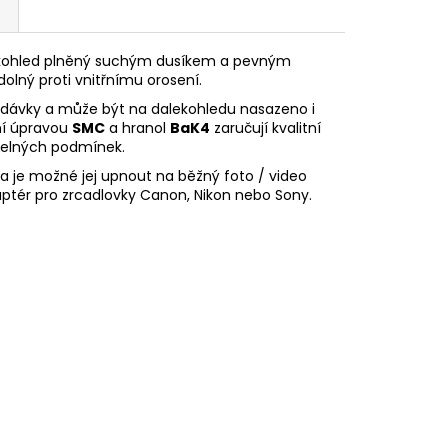
kohled plněný suchým dusíkem a pevným
dolný proti vnitřnímu orosení.
odávky a může být na dalekohledu nasazeno i
xní úpravou
SMC
a hranol
BaK4
zaručují kvalitní
ětelných podmínek.
 je možné jej upnout na běžný foto / video
daptér pro zrcadlovky Canon, Nikon nebo Sony.