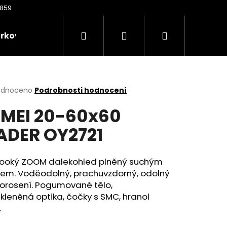
Hledat
Přihlášení
Nákupní
rkové poukazy
Oděvy
Kontakty
Nože
košík
rné
odnoceno
Podrobnosti hodnocení
cení
MEI 20-60x60
ktu
ADER OY2721
ček.
ooký ZOOM dalekohled plněný suchým
kem. Voděodolný, prachuvzdorný, odolný
 orosení. Pogumované tělo,
kleněná optika, čočky s SMC, hranol
Následující
.