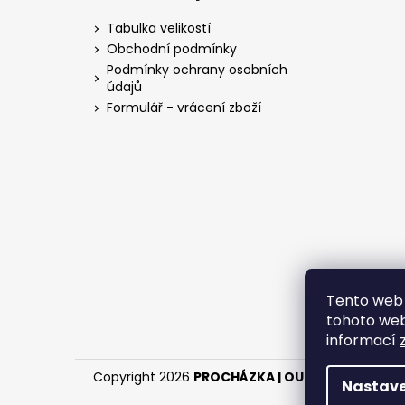
p
a
Tabulka velikostí
t
Obchodní podmínky
í
Podmínky ochrany osobních
údajů
Formulář - vrácení zboží
Tento web 
tohoto webu
informací
Copyright 2026
PROCHÁZKA | OUTDOOR - LOV
.
Nastave