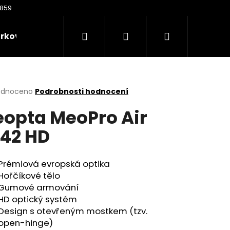
Hledat
Přihlášení
Nákupní
rkové poukazy
Oděvy
Kontakty
Nože
košík
rné
odnoceno
Podrobnosti hodnocení
cení
opta MeoPro Air
ktu
42 HD
ček.
Prémiová evropská optika
Hořčíkové tělo
Gumové armování
HD optický systém
Následující
Design s otevřeným mostkem (tzv.
open-hinge)