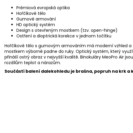
Prémiová evropská optika
Hořčíkové tělo
Gumové armování
HD optický systém
Design s otevřeným mostkem (tzv. open-hinge)
Ostření a dioptrická korekce v jednom točítku
Hořčíkové tělo s gumovým armováním má moderní vzhled a 
mostkem výborně padne do ruky. Optický systém, který využ
přináší ostrý obraz v nejvyšší kvalitě. Binokuláry MeoPro Air j
rozdílům teplot a nárazům.
Součástí balení dalekohledu je brašna, popruh na krk a 