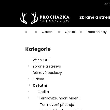
K
Přejít
na
o
obsah
Zpět
Zpět
š
Zbraně a střel
do
do
í
k
obchodu
obchodu
Domů
Ostatní
Optika
Dalekohledy
P
o
Kategorie
Přeskočit
s
kategorie
t
VÝPRODEJ
r
Zbraně a střelivo
a
Dárkové poukazy
n
Oděvy
n
Ostatní
í
Optika
p
Termovize, noční vidění
a
Termovizní přístroje
n