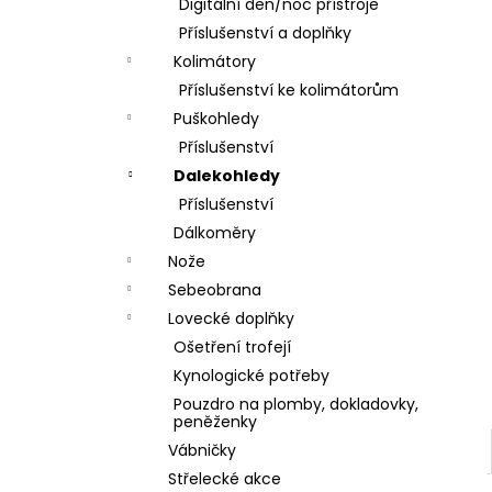
DÁRKOVÝ POUKAZ (DO POZNÁMKY
Digitální den/noc přístroje
e
NAPSAT JMÉNO OBDAROVANÉHO)
Příslušenství a doplňky
l
500 Kč
Kolimátory
Příslušenství ke kolimátorům
Puškohledy
Příslušenství
Dalekohledy
Příslušenství
Dálkoměry
Nože
Sebeobrana
Lovecké doplňky
Ošetření trofejí
Kynologické potřeby
Pouzdro na plomby, dokladovky,
peněženky
Vábničky
Střelecké akce