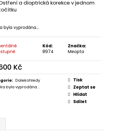
MAUSER
Ostření a dioptrická korekce v jednom
točítku
ka byla vyprodána…
entálně
Kód:
Značka:
stupné
8974
Meopta
 600 Kč
ná
:
Tisk
gorie
:
Dalekohledy
žka byla vyprodána…
Zeptat se
Hlídat
Sdílet