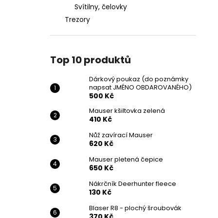
Svítilny, čelovky
Trezory
Top 10 produktů
Dárkový poukaz (do poznámky
napsat JMÉNO OBDAROVANÉHO)
500 Kč
Mauser kšiltovka zelená
410 Kč
Nůž zavírací Mauser
620 Kč
Mauser pletená čepice
650 Kč
Nákrčník Deerhunter fleece
130 Kč
Blaser R8 - plochý šroubovák
370 Kč