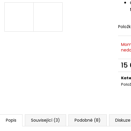
MAUSER KŠILTOVKA ZELENÁ
NŮŽ ZAVÍRACÍ 
410 Kč
620 Kč
Polož
Mom
nedo
15
Měr
cena
Kate
Polo
Popis
Související (3)
Podobné (8)
Diskuze