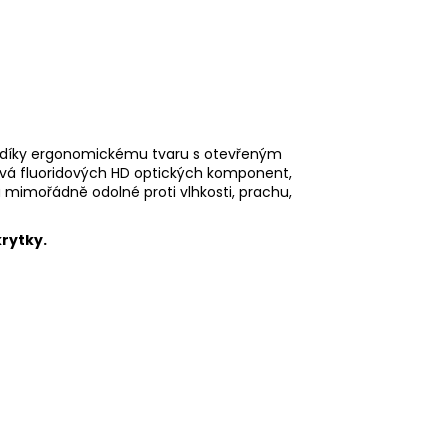
díky ergonomickému tvaru s otevřeným
ívá fluoridových HD optických komponent,
sou mimořádně odolné proti vlhkosti, prachu,
krytky.