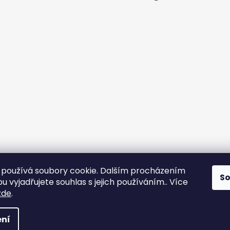
používá soubory cookie. Dalším procházením
S
 vyjadřujete souhlas s jejich používáním.. Více
zde
.
 Všechna práva vyhrazena.
Upravit nastavení cookies
ní