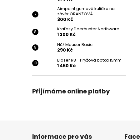
Aimpoint gumová kulička na
závěr ORANŽOVÁ
300 Kč
Kraťasy Deerhunter Northware
1 200 Kč
Nůž Mauser Basic
290 Kč
Blaser R8 - Pryžová botka 15mm
1 460 Kč
Přijímáme online platby
Z
á
Informace pro vás
Fac