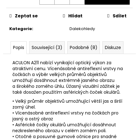
č
u
j
Zeptat se
Hlídat
Sdílet
e
m
Kategorie
:
Dalekohledy
e
Popis
Související (3)
Podobné (8)
Diskuze
DÁRKOVÝ
POUKAZ
ACULON A211 nabízí vynikající optický výkon za
(DO
atraktivní cenu. Vícenásobné antireflexní vrstvy na
POZNÁMKY
NAPSAT
čočkách a výběr velkých průměrů objektivů
JMÉNO
umožňují dosáhnout extrémně jasného obrazu
OBDAROVANÉHO)
a širokého zorného úhlu. Úžasný vizuální zážitek je
také dosažen použitím asférických čoček okulárů.
500
Kč
• Velký průměr objektivů umožňující větší jas a širší
zorný úhel.
• Vícenásobné antireflexní vrstvy na čočkách pro
jasný a ostrý obraz
• Asférické čočky okulárů umožňující dosáhnout
nezkresleného obrazu v celém zorném poli.
• Otočné a posuvné gumové očnice pro snadné