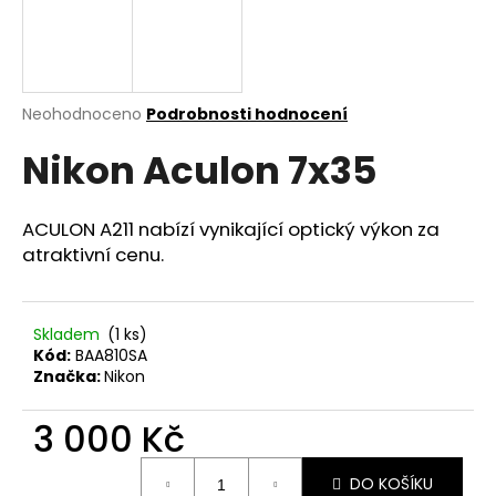
a
j
í
t
Průměrné
Neohodnoceno
Podrobnosti hodnocení
hodnocení
?
Nikon Aculon 7x35
produktu
je
0,0
z
ACULON A211 nabízí vynikající optický výkon za
5
atraktivní cenu.
HLEDAT
hvězdiček.
Skladem
(1 ks)
D
Kód:
BAA810SA
o
Značka:
Nikon
p
o
3 000 Kč
r
Měrná
u
DO KOŠÍKU
cena: