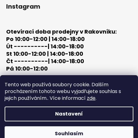
Instagram
Otevírací doba prodejny v Rakovníku:
Po 10:00-12:00 | 14:00-18:00
Út ----------| 14:00-18:00
St 10:00-12:00 | 14:00-18:00
Čt ----------| 14:00-18:00
Pá 10:00-12:00
tel: +420 603 320 859
Tento web používá soubory cookie. Dalším
email: terc-zbrane@seznam.cz
procházením tohoto webu vyjadřujete souhlas s
jejich používáním.. Více informací
zde
.
Nastavení
Vytvořil Shoptet
Copyright 2026
PROCHÁZKA | OUTDOOR - LOV
. Všechna
Souhlasím
práva vyhrazena.
Upravit nastavení cookies