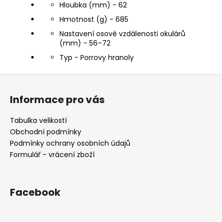
Hloubka (mm) - 62
Hmotnost (g) - 685
Nastavení osové vzdálenosti okulárů
(mm) - 56–72
Typ - Porrovy hranoly
Z
á
Informace pro vás
p
a
Tabulka velikostí
t
Obchodní podmínky
í
Podmínky ochrany osobních údajů
Formulář - vrácení zboží
Facebook