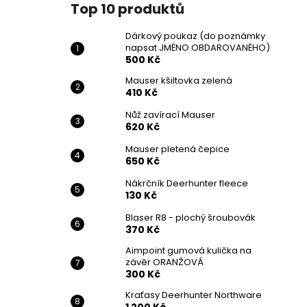
Top 10 produktů
Dárkový poukaz (do poznámky
napsat JMÉNO OBDAROVANÉHO)
500 Kč
Mauser kšiltovka zelená
410 Kč
Nůž zavírací Mauser
620 Kč
Mauser pletená čepice
650 Kč
Nákrčník Deerhunter fleece
130 Kč
Blaser R8 - plochý šroubovák
370 Kč
Aimpoint gumová kulička na
závěr ORANŽOVÁ
300 Kč
Kraťasy Deerhunter Northware