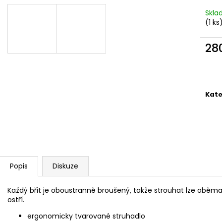
MAUSER KŠILTOVKA ZELENÁ
NŮŽ ZAVÍRACÍ 
Skl
410 Kč
620 Kč
(1 ks
28
Měr
cena
Kate
Popis
Diskuze
Každý břit je oboustranně broušený, takže strouhat lze obě
ostří.
ergonomicky tvarované struhadlo