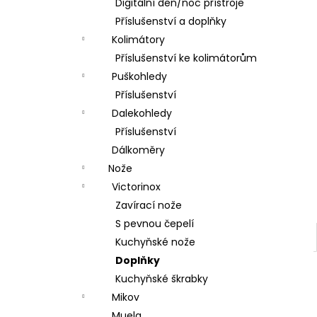
DÁRKOVÝ POUKAZ (DO POZNÁMKY
Digitální den/noc přístroje
e
NAPSAT JMÉNO OBDAROVANÉHO)
Příslušenství a doplňky
l
500 Kč
Kolimátory
Příslušenství ke kolimátorům
Puškohledy
Příslušenství
Dalekohledy
Příslušenství
Dálkoměry
Nože
Victorinox
Zavírací nože
S pevnou čepelí
Kuchyňské nože
Doplňky
Kuchyňské škrabky
Mikov
Muela