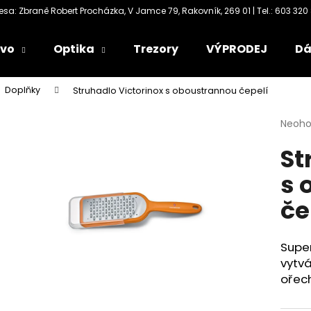
ivo
Optika
Trezory
VÝPRODEJ
Dá
Co potřebujete najít?
Doplňky
Struhadlo Victorinox s oboustrannou čepelí
Průmě
Neoh
HLEDAT
hodno
St
produ
je
s 
0,0
Doporučujeme
z
če
5
hvězdi
Super
vytvá
ořec