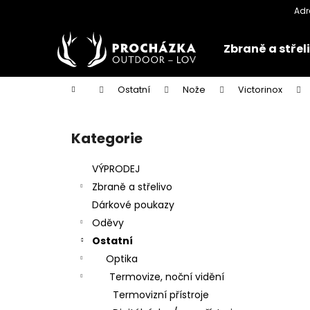
K
Přejít
na
o
obsah
Zpět
Zpět
š
Zbraně a střel
do
do
í
k
obchodu
obchodu
Domů
Ostatní
Nože
Victorinox
P
o
Kategorie
Přeskočit
s
kategorie
t
VÝPRODEJ
r
Zbraně a střelivo
a
Dárkové poukazy
n
Oděvy
n
Ostatní
í
Optika
p
Termovize, noční vidění
a
Termovizní přístroje
n