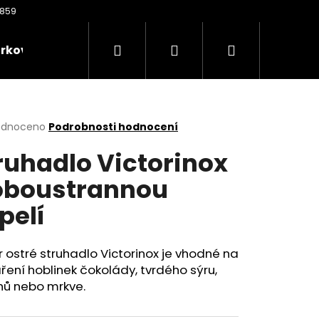
Hledat
Přihlášení
Nákupní
rkové poukazy
Oděvy
Kontakty
Nože
košík
rné
odnoceno
Podrobnosti hodnocení
cení
ruhadlo Victorinox
ktu
oboustrannou
pelí
ček.
 ostré struhadlo Victorinox je vhodné na
ření hoblinek čokolády, tvrdého sýru,
Následující
hů nebo mrkve.