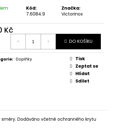
MAUSER
adem
Kód:
Značka:
)
7.6084.9
Victorinox
0 Kč
ná
DO KOŠÍKU
:
Tisk
gorie
:
Doplňky
Zeptat se
Hlídat
Sdílet
ma směry. Dodáváno včetně ochranného krytu