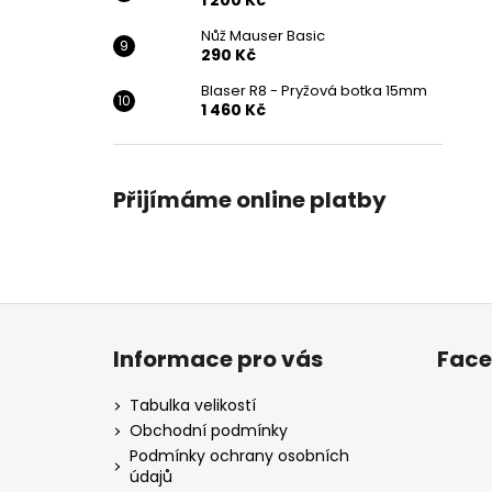
1 200 Kč
Nůž Mauser Basic
290 Kč
Blaser R8 - Pryžová botka 15mm
1 460 Kč
Přijímáme online platby
Z
á
Informace pro vás
Fac
p
a
Tabulka velikostí
t
Obchodní podmínky
í
Podmínky ochrany osobních
údajů