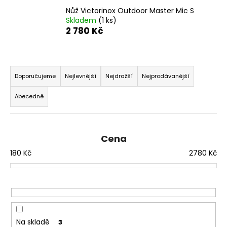
a
Nůž Victorinox Outdoor Master Mic S
Skladem
(1 ks)
j
2 780 Kč
í
t
Ř
?
a
Doporučujeme
Nejlevnější
Nejdražší
Nejprodávanější
z
Abecedně
e
n
HLEDAT
í
Cena
p
180
Kč
2780
Kč
r
D
o
o
d
p
o
u
r
k
u
t
Na skladě
3