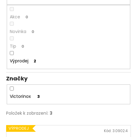
č
ů
u
j
Akce
0
e
m
Novinka
0
e
Tip
0
NÁKRČNÍK
DEERHUNTER
Výprodej
2
FLEECE
130
Kč
Značky
Victorinox
3
Položek k zobrazení:
3
V
VÝPRODEJ
Kód:
3.0902.4
ý