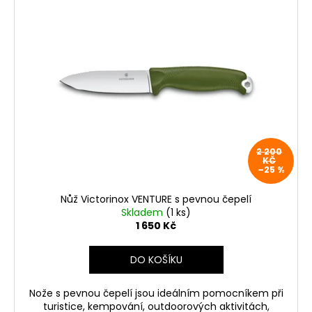
p
i
s
p
r
o
d
u
2 200
k
KČ
–25 %
t
ů
Nůž Victorinox VENTURE s pevnou čepelí
Skladem
(1 ks)
1 650 Kč
DO KOŠÍKU
Nože s pevnou čepelí jsou ideálním pomocníkem při
turistice, kempování, outdoorových aktivitách,