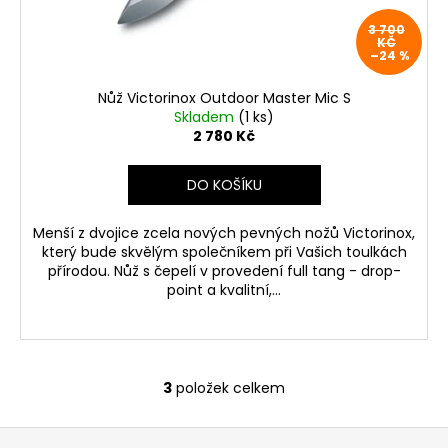
3 700
KČ
–24 %
Nůž Victorinox Outdoor Master Mic S
Skladem
(1 ks)
2 780 Kč
DO KOŠÍKU
Menší z dvojice zcela nových pevných nožů Victorinox,
který bude skvělým společníkem při Vašich toulkách
přírodou. Nůž s čepelí v provedení full tang - drop-
point a kvalitní,...
3
položek celkem
O
v
Z
l