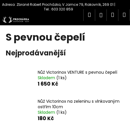
K
Přejít
na
o
obsah
Hledat
Náku
M
Přihlášen
Zpět
Zpět
š
í
košík
C
k
S pevnou čepelí
o
p
Nejprodávanější
o
t
ř
Nůž Victorinox VENTURE s pevnou čepelí
e
Skladem
(1 ks)
b
1 650 Kč
u
j
Nůž Victorinox na zeleninu s vlnkovaným
e
ostřím 10cm
Skladem
(1 ks)
t
180 Kč
e
n