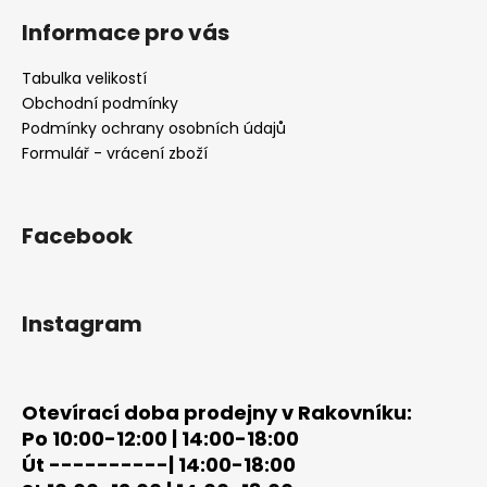
á
á
Informace pro vás
d
p
a
a
Tabulka velikostí
c
t
Obchodní podmínky
í
í
Podmínky ochrany osobních údajů
p
Formulář - vrácení zboží
r
v
k
y
Facebook
v
ý
p
Instagram
i
s
u
Otevírací doba prodejny v Rakovníku:
Po 10:00-12:00 | 14:00-18:00
Út ----------| 14:00-18:00