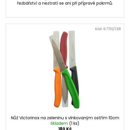
řezbářství a neztratí se ani při přípravě pokrmů.
Kód:
6.7731/CER
Nůž Victorinox na zeleninu s vlnkovaným ostřím 10cm
Skladem
(1 ks)
180 Kč