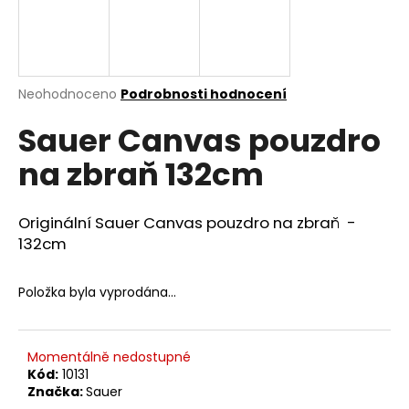
a
j
í
t
Průměrné
Neohodnoceno
Podrobnosti hodnocení
hodnocení
?
Sauer Canvas pouzdro
produktu
je
na zbraň 132cm
0,0
z
5
HLEDAT
hvězdiček.
Originální Sauer Canvas pouzdro na zbraň -
132cm
D
Položka byla vyprodána…
o
p
o
Momentálně nedostupné
r
Kód:
10131
u
Značka:
Sauer