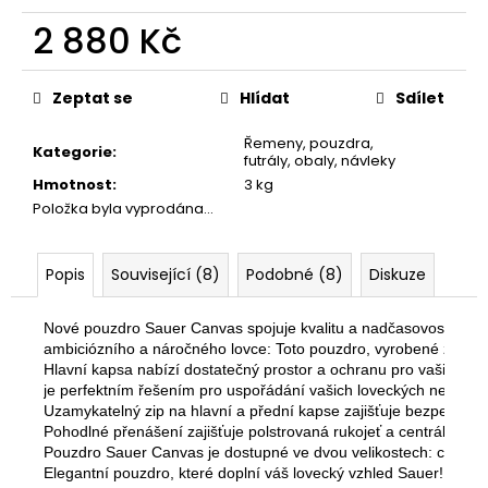
č
u
2 880 Kč
j
Měrná
e
cena:
m
Zeptat se
Hlídat
Sdílet
e
Řemeny, pouzdra,
Kategorie
:
futrály, obaly, návleky
Hmotnost
:
3 kg
NÁKRČNÍK
DEERHUNTER
Položka byla vyprodána…
FLEECE
130
Kč
Popis
Související (8)
Podobné (8)
Diskuze
Nové pouzdro Sauer Canvas spojuje kvalitu a nadčasovost v jed
ambiciózního a náročného lovce: Toto pouzdro, vyrobené z odo
Hlavní kapsa nabízí dostatečný prostor a ochranu pro vaši zbraň.
je perfektním řešením pro uspořádání vašich loveckých nezbytnos
Uzamykatelný zip na hlavní a přední kapse zajišťuje bezpečnost 
Pohodlné přenášení zajišťuje polstrovaná rukojeť a centrálně u
Pouzdro Sauer Canvas je dostupné ve dvou velikostech: celková
Elegantní pouzdro, které doplní váš lovecký vzhled Sauer!