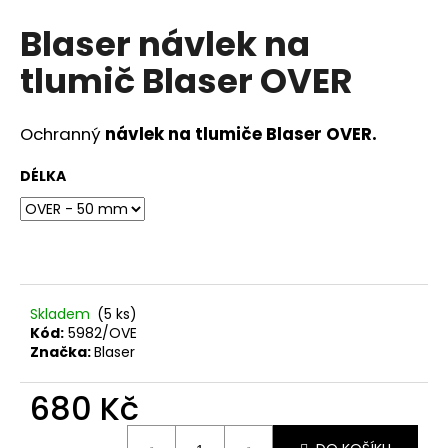
hodnocení
a
Blaser návlek na
produktu
j
je
tlumič Blaser OVER
0,0
í
z
t
5
?
hvězdiček.
Ochranný
návlek na tlumiče Blaser OVER.
DÉLKA
HLEDAT
Skladem
(5 ks)
D
Kód:
5982/OVE
o
Značka:
Blaser
p
o
680 Kč
r
u
Měrná