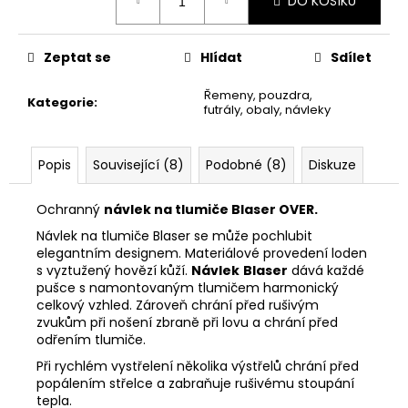
č
DO KOŠÍKU
cena:
u
j
Zeptat se
Hlídat
Sdílet
e
m
Řemeny, pouzdra,
e
Kategorie
:
futrály, obaly, návleky
BLASER
Popis
Související (8)
Podobné (8)
Diskuze
R8
-
PLOCHÝ
Ochranný
návlek na tlumiče Blaser OVER.
ŠROUBOVÁK
Návlek na tlumiče Blaser se může pochlubit
370
elegantním designem. Materiálové provedení loden
Kč
s vyztužený hovězí kůží.
Návlek
Blaser
dává každé
pušce s namontovaným tlumičem harmonický
celkový vzhled. Zároveň chrání před rušivým
zvukům při nošení zbraně při lovu a chrání před
odřením tlumiče.
Při rychlém vystřelení několika výstřelů chrání před
popálením střelce a zabraňuje rušivému stoupání
tepla.