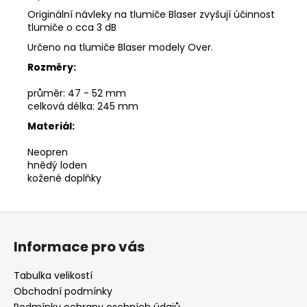
Originální návleky na tlumiče Blaser zvyšují účinnost
tlumiče o cca 3 dB
Určeno na tlumiče Blaser modely Over.
Rozměry:
průměr: 47 - 52 mm
celková délka: 245 mm
Materiál:
Neopren
hnědý loden
kožené doplňky
Z
á
Informace pro vás
p
a
Tabulka velikostí
t
Obchodní podmínky
Podmínky ochrany osobních údajů