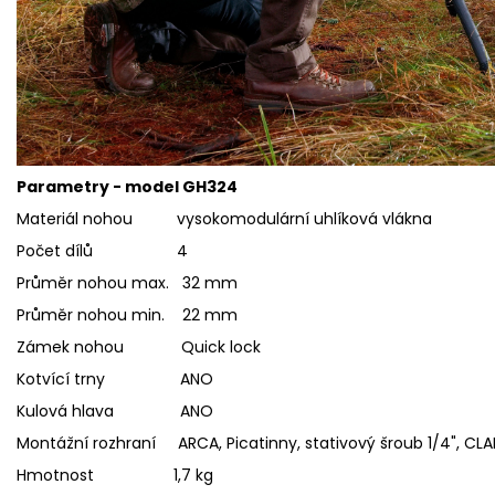
Parametry - model GH324
Materiál nohou vysokomodulární uhlíková vlákna
Počet dílů 4
Průměr nohou max. 32 mm
Průměr nohou min. 22 mm
Zámek nohou Quick lock
Kotvící trny ANO
Kulová hlava ANO
Montážní rozhraní ARCA, Picatinny, stativový šroub 1/4", CLA
Hmotnost 1,7 kg