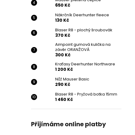
650 Kč
Nákrčník Deerhunter fleece
130 Kč
Blaser R8 - plochý šroubovák
370 Kč
Aimpoint gumová kulička na
závěr ORANŽOVÁ
300 Kč
Kraťasy Deerhunter Northware
1 200 Kč
Nůž Mauser Basic
290 Kč
Blaser R8 - Pryžová botka 15mm
1 460 Kč
Přijímáme online platby