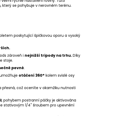
 velmi rychlé nastavení roviny. Tuto
, který se pohybuje v nerovném terénu.
opletem poskytující špičkovou oporu a vysoký
rších.
ods zároveň i
nejnižší tripody na trhu.
Díky
e stoje.
mečně pevné
.
ý umožňuje
otáčení 360°
kolem svislé osy
a přesná, což oceníte v okamžiku nutnosti
l
, pohybem postranní páčky je aktivována
se stativovým 1/4" šroubem pro upevnění