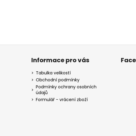
Z
á
Informace pro vás
Fac
p
a
Tabulka velikostí
t
Obchodní podmínky
í
Podmínky ochrany osobních
údajů
Formulář - vrácení zboží