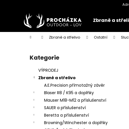
K
Přejít
na
o
obsah
Zpět
Zpět
š
Zbraně a střel
do
do
í
k
obchodu
obchodu
Domů
Zbraně a střelivo
Ostatní
Sluc
P
o
Kategorie
Přeskočit
s
kategorie
t
VÝPRODEJ
r
Zbraně a střelivo
a
A.E.Precision přímotažný závěr
n
Blaser R8 / K95 a doplňky
n
Mauser M18-M12 a příslušenství
í
SAUER a příslušenství
p
Beretta a příslušenství
a
Browning/Winchester a doplňky
n