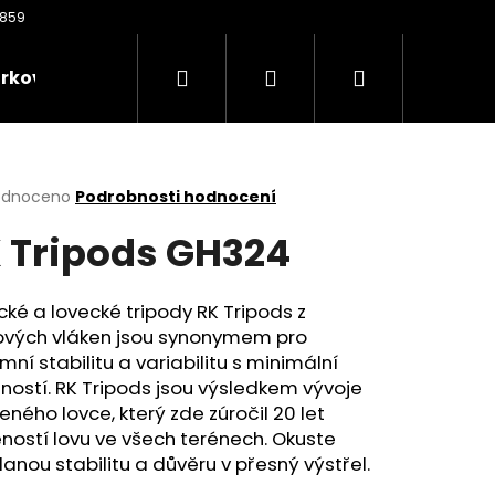
Hledat
Přihlášení
Nákupní
rkové poukazy
Oděvy
Kontakty
Nože
košík
rné
odnoceno
Podrobnosti hodnocení
cení
 Tripods GH324
ktu
cké a lovecké tripody RK Tripods z
kových vláken jsou synonymem pro
ček.
mní stabilitu a variabilitu s minimální
ostí. RK Tripods jsou výsledkem vývoje
ného lovce, který zde zúročil 20 let
Následující
ností lovu ve všech terénech. Okuste
anou stabilitu a důvěru v přesný výstřel.