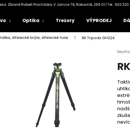
ivo
Optika
Trezory
VÝPRODEJ
Dá
Co potřebujete najít?
hátka, střelecké brýle, střelecké hole
RK Tripods GH324
Průmě
Neoh
HLEDAT
hodno
RK
produ
je
0,0
Doporučujeme
z
Takti
5
uhlí
hvězdi
extré
hmotn
nadše
zkuše
nevíd