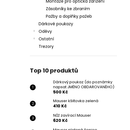
Montáže pro optická zařízení
Zásobníky ke zbraním
Pažby a doplňky pažeb
Dárkové poukazy
Oděvy
Ostatní
Trezory
Top 10 produktů
Dárkový poukaz (do poznámky
napsat JMÉNO OBDAROVANÉHO)
500 Kč
Mauser kšiltovka zelená
410 Kč
Nůž zavírací Mauser
620 Kč
Mauser pletená čepice