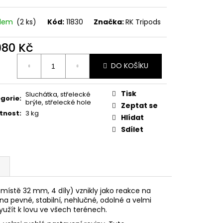
MAUSER
adem
(2 ks)
Kód:
11830
Značka:
RK Tripods
980 Kč
ná
DO KOŠÍKU
:
Tisk
Sluchátka, střelecké
gorie
:
brýle, střelecké hole
Zeptat se
tnost
:
3 kg
Hlídat
Sdílet
místě 32 mm, 4 díly) vznikly jako reakce na
a pevné, stabilní, nehlučné, odolné a velmi
využít k lovu ve všech terénech.