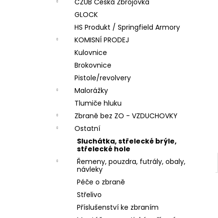
DÁRKOVÝ POUKAZ (DO POZNÁMKY
CZUB Česká Zbrojovka
e
NAPSAT JMÉNO OBDAROVANÉHO)
GLOCK
l
500 Kč
HS Produkt / Springfield Armory
KOMISNÍ PRODEJ
Kulovnice
Brokovnice
Pistole/revolvery
Malorážky
Tlumiče hluku
Zbraně bez ZO - VZDUCHOVKY
Ostatní
Sluchátka, střelecké brýle,
střelecké hole
Řemeny, pouzdra, futrály, obaly,
návleky
Péče o zbraně
Střelivo
Příslušenství ke zbraním