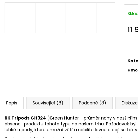
MAUSER KŠILTOVKA ZELENÁ
NŮŽ ZAVÍRACÍ 
410 Kč
620 Kč
Skl
11 
Měr
cena
Kate
Hmo
Popis
Související (8)
Podobné (8)
Diskuze
RK Tripods GH324
(
G
reen
H
unter - průměr nohy v nezširším 
absenci produktu tohoto typu na našem trhu. Požadavek byl n
lehké tripody, které umožní větší mobilitu lovce a dají se tak 