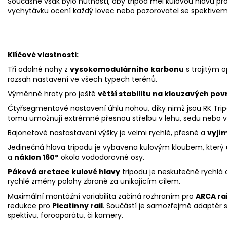
Současně však bylo nutností, aby tripod měl kulovou hlavu pro
vychytávku ocení každý lovec nebo pozorovatel se spektivem
Klíčové vlastnosti:
Tři odolné nohy z
vysokomodulárního karbonu
s trojitým 
rozsah nastavení ve všech typech terénů.
Výměnné hroty pro ještě
větší stabilitu na klouzavých pov
Čtyřsegmentové nastavení úhlu nohou, díky nimž jsou RK Trip
tomu umožnují extrémně přesnou střelbu v lehu, sedu nebo v
Bajonetové nastastavení výšky je velmi rychlé, přesné a
vyjí
Jedinečná hlava tripodu je vybavena kulovým kloubem, kter
a
náklon 160°
okolo vododorovné osy.
Páková aretace kulové hlavy
tripodu je neskutečně rychlá 
rychlé změny polohy zbraně za unikajícím cílem.
Maximální montážní variabilita začíná rozhraním pro
ARCA rai
redukce pro
Picatinny rail
. Součástí je samozřejmě adaptér 
spektivu, foroaparátu, či kamery.