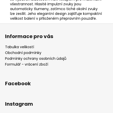
všestrannost. Hlasité impulzní zvuky jsou
automaticky tlumeny, zatímco tiché okolní zvuky
lze zesílit. Jeho elegantní design zajišťuje kompaktní
velikost balení v přiloženém přepravním pouzdře.
Z
á
Informace pro vás
p
a
Tabulka velikostí
t
Obchodní podmínky
í
Podmínky ochrany osobních údajů
Formulář - vrácení zboží
Facebook
Instagram