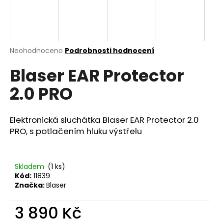
a
j
í
t
Průměrné
Neohodnoceno
Podrobnosti hodnocení
hodnocení
?
Blaser EAR Protector
produktu
je
2.0 PRO
0,0
z
5
HLEDAT
hvězdiček.
Elektronická sluchátka Blaser EAR Protector 2.0
PRO, s potlačením hluku výstřelu
D
o
Skladem
(1 ks)
Kód:
11839
p
Značka:
Blaser
o
r
3 890 Kč
u