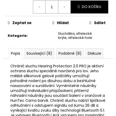
č
Měrná
u
DO KOŠÍKU
cena:
j
e
m
Zeptat se
Hlídat
Sdílet
e
Sluchátka, střelecké
Kategorie
:
brýle, střelecké hole
KRAŤASY
DEERHUNTER
NORTHWARE
Popis
Související (8)
Podobné (8)
Diskuze
1
200
Chránič sluchu Hearing Protection 2.0 PRO je aktivní
Kč
ochrana sluchu speciálně navržená pro lov. Jeho
Původně:
měkké silikonové gelové polštářky umožňují
2
pohodlné nošení po dlouhou dobu a bezhlučné
500
nasazování a sundávání. Vyměnitelné náušníky
Kč
umožňují individuální přizpůsobení, přičemž
náhradní náušníky jsou součástí balení v oranžové a
HunTec Camo barvě. Chránič sluchu nabízí špičkové
odhlučnění s odstupem signálu od šumu 26 dB a
vynikající kvalitu zvuku díky technologii Bluetooth 5.1.
Je vybaven Bluetooth i AUX vstupem pro maximální