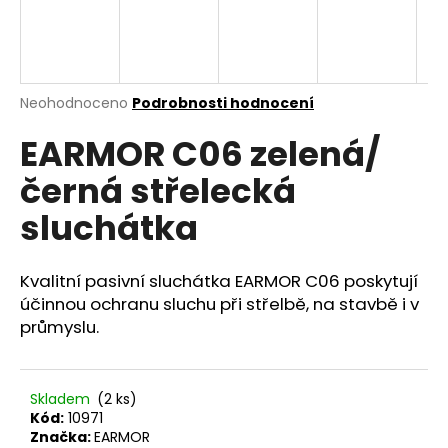
a
j
í
t
Průměrné
Neohodnoceno
Podrobnosti hodnocení
hodnocení
?
EARMOR C06 zelená/
produktu
je
černá střelecká
0,0
z
sluchátka
5
HLEDAT
hvězdiček.
Kvalitní pasivní sluchátka EARMOR C06 poskytují
účinnou ochranu sluchu při střelbě, na stavbě i v
D
průmyslu.
o
p
o
Skladem
(2 ks)
r
Kód:
10971
u
Značka:
EARMOR