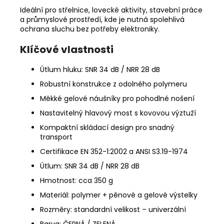
Ideální pro střelnice, lovecké aktivity, stavební práce
a průmyslové prostředí, kde je nutná spolehlivá
ochrana sluchu bez potřeby elektroniky.
Klíčové vlastnosti
Útlum hluku: SNR 34 dB / NRR 28 dB
Robustní konstrukce z odolného polymeru
Měkké gelové náušníky pro pohodlné nošení
Nastavitelný hlavový most s kovovou výztuží
Kompaktní skládací design pro snadný
transport
Certifikace EN 352-1:2002 a ANSI S3.19-1974
Útlum: SNR 34 dB / NRR 28 dB
Hmotnost: cca 350 g
Materiál: polymer + pěnové a gelové výstelky
Rozměry: standardní velikost – univerzální
Barva: ČERNÁ / ZELENÁ