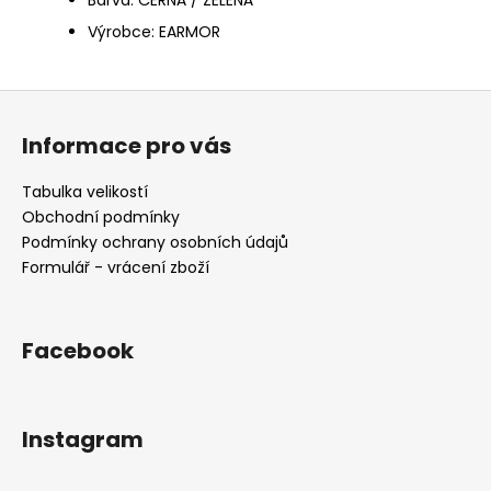
Výrobce: EARMOR
Z
á
Informace pro vás
p
a
Tabulka velikostí
t
Obchodní podmínky
í
Podmínky ochrany osobních údajů
Formulář - vrácení zboží
Facebook
Instagram