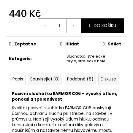
č
u
440 Kč
j
e
Měrná
DO KOŠÍKU
m
cena:
e
Zeptat se
Hlídat
Sdílet
DÁRKOVÝ
POUKAZ
Sluchátka, střelecké
Kategorie
:
(DO
brýle, střelecké hole
POZNÁMKY
NAPSAT
JMÉNO
Popis
Související (8)
Podobné (8)
Diskuze
OBDAROVANÉHO)
500
Pasivní sluchátka EARMOR C06 – vysoký útlum,
Kč
pohodlí a spolehlivost
Kvalitní pasivní sluchátka EARMOR C06 poskytují
účinnou ochranu sluchu při střelbě, na stavbě i v
průmyslu. Nabízejí vysoký útlum hluku, odolnou
konstrukci a komfortní nošení díky gelovým
náušníkům a nastavitelnému hlavovému mostu.