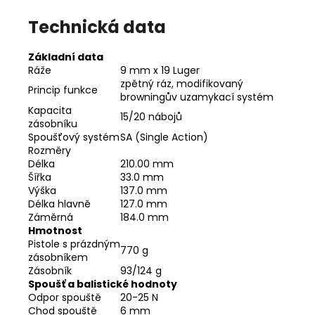
Technická data
Základní data
Ráže
9 mm x 19 Luger
zpětný ráz, modifikovaný
Princip funkce
browningův uzamykací systém
Kapacita
15/20 nábojů
zásobníku
Spoušťový systém
SA (Single Action)
Rozměry
Délka
210.00 mm
Šířka
33.0 mm
Výška
137.0 mm
Délka hlavně
127.0 mm
Záměrná
184.0 mm
Hmotnost
Pistole s prázdným
770 g
zásobníkem
Zásobník
93/124 g
Spoušť a balistické hodnoty
Odpor spouště
20-25 N
Chod spouště
6 mm