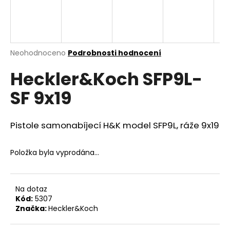
a
j
í
t
Průměrné
Neohodnoceno
Podrobnosti hodnocení
hodnocení
?
Heckler&Koch SFP9L-
produktu
je
SF 9x19
0,0
z
5
HLEDAT
hvězdiček.
Pistole samonabíjecí H&K model SFP9L, ráže 9x19
Položka byla vyprodána…
D
o
p
Na dotaz
o
Kód:
5307
r
Značka:
Heckler&Koch
u