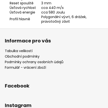
Reset spouště
3 mm
Úsťová rychlost
cca 440 m/s
Úsťová energie
cca 580 Joulu
Polygonální vývrt, 6 drážek,
Profil hlavně
pravotočivý závit
Z
á
Informace pro vás
p
a
Tabulka velikostí
t
Obchodní podmínky
í
Podmínky ochrany osobních údajů
Formulář - vrácení zboží
Facebook
Instagram