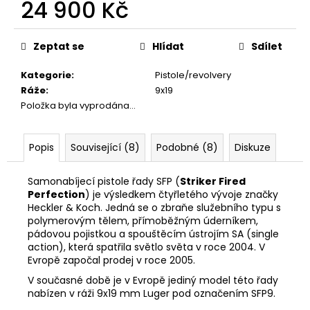
č
24 900 Kč
u
Měrná
j
cena:
e
Zeptat se
Hlídat
Sdílet
m
Kategorie
:
Pistole/revolvery
e
Ráže
:
9x19
Položka byla vyprodána…
KRAŤASY
DEERHUNTER
NORTHWARE
Popis
Související (8)
Podobné (8)
Diskuze
1
200
Samonabíjecí pistole řady SFP (
Striker Fired
Kč
Perfection
) je výsledkem čtyřletého vývoje značky
Původně:
2
Heckler & Koch. Jedná se o zbraňe služebního typu s
500
polymerovým tělem, přímoběžným úderníkem,
Kč
pádovou pojistkou a spouštěcím ústrojím SA (single
action), která spatřila světlo světa v roce 2004. V
Evropě započal prodej v roce 2005.
V současné době je v Evropě jediný model této řady
nabízen v ráži 9x19 mm Luger pod označením SFP9.