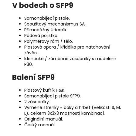
V bodech o SFP9
Samonabíjecí pistole.
Spouštový mechanismus SA.
Přímoběžný úderník.
Pádová pojistka.
Polymerový rám / tělo.
Plastová opora / křidélka pro natahování
závěru.
Identické / záměnné zásobníky s modelem
P30.
Balení SFP9
Plastový kufřík H&K.
Samonabíjecí pistole SFP9.
2 zásobníky.
Výměné střenky - boky a hřbet (velikosti S, M,
L), celkem 3x3x3 možností kombinací.
Originální manuál.
Český manuál.