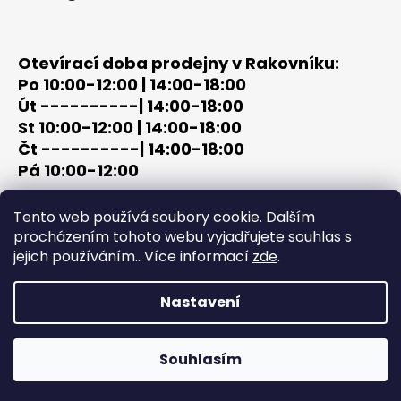
Otevírací doba prodejny v Rakovníku:
Po 10:00-12:00 | 14:00-18:00
Út ----------| 14:00-18:00
St 10:00-12:00 | 14:00-18:00
Čt ----------| 14:00-18:00
Pá 10:00-12:00
tel: +420 603 320 859
Tento web používá soubory cookie. Dalším
email: terc-zbrane@seznam.cz
procházením tohoto webu vyjadřujete souhlas s
jejich používáním.. Více informací
zde
.
Nastavení
Vytvořil Shoptet
Copyright 2026
PROCHÁZKA | OUTDOOR - LOV
. Všechna
Souhlasím
práva vyhrazena.
Upravit nastavení cookies