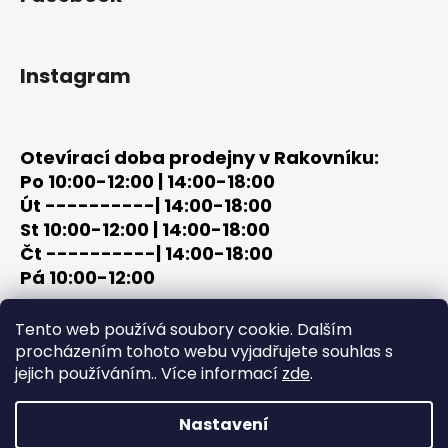
Instagram
Otevírací doba prodejny v Rakovníku:
Po 10:00-12:00 | 14:00-18:00
Út ----------| 14:00-18:00
St 10:00-12:00 | 14:00-18:00
Čt ----------| 14:00-18:00
Pá 10:00-12:00
tel: +420 603 320 859
Tento web používá soubory cookie. Dalším
email: terc-zbrane@seznam.cz
procházením tohoto webu vyjadřujete souhlas s
jejich používáním.. Více informací
zde
.
Nastavení
Vytvořil Shoptet