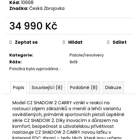
č
Kód:
10668
u
Značka:
Česká Zbrojovka
j
e
34 990 Kč
m
Měrná
e
cena:
Zeptat se
Hlídat
Sdílet
BLASER
Kategorie
:
Pistole/revolvery
R8
Ráže
:
9x19
-
PRYŽOVÁ
Položka byla vyprodána…
BOTKA
15MM
Popis
Související (8)
Podobné (8)
Diskuze
1
460
Kč
Model CZ SHADOW 2 CARRY vznikl v reakci na
rostoucí zájem zákazníků o menší a lehčí variantu
osvědčených, primárně sportovních pistolí úspěšné
série CZ SHADOW 2. Díky inovacím s důrazem na
komfort, bezpečnost a uživatelskou přívětivost
nastavuje CZ SHADOW 2 CARRY novou laťku v
kategorii EDC zbraní – tedy těch, které jsou určeny