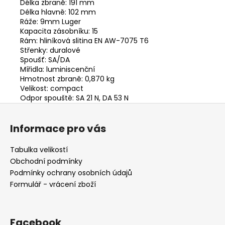
Délka zbraně:
191 mm
Délka hlavně:
102 mm
Ráže:
9mm Luger
Kapacita zásobníku:
15
Rám:
hliníková slitina EN AW-7075 T6
Střenky:
duralové
Spoušť:
SA/DA
Mířidla:
luminiscenční
Hmotnost zbraně:
0,870 kg
Velikost:
compact
Odpor spouště:
SA 21 N, DA 53 N
Z
á
Informace pro vás
p
a
Tabulka velikostí
t
Obchodní podmínky
í
Podmínky ochrany osobních údajů
Formulář - vrácení zboží
Facebook