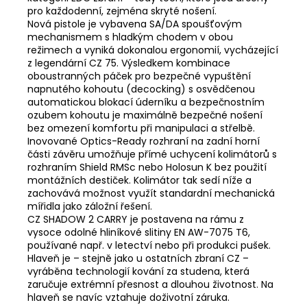
pro každodenní, zejména skryté nošení.
Nová pistole je vybavena SA/DA spoušťovým
mechanismem s hladkým chodem v obou
režimech a vyniká dokonalou ergonomií, vycházející
z legendární CZ 75. Výsledkem kombinace
oboustranných páček pro bezpečné vypuštění
napnutého kohoutu (decocking) s osvědčenou
automatickou blokací úderníku a bezpečnostním
ozubem kohoutu je maximálně bezpečné nošení
bez omezení komfortu při manipulaci a střelbě.
Inovované Optics-Ready rozhraní na zadní horní
části závěru umožňuje přímé uchycení kolimátorů s
rozhraním Shield RMSc nebo Holosun K bez použití
montážních destiček. Kolimátor tak sedí níže a
zachovává možnost využít standardní mechanická
mířidla jako záložní řešení.
CZ SHADOW 2 CARRY je postavena na rámu z
vysoce odolné hliníkové slitiny EN AW-7075 T6,
používané např. v letectví nebo při produkci pušek.
Hlaveň je – stejně jako u ostatních zbraní CZ –
vyráběna technologií kování za studena, která
zaručuje extrémní přesnost a dlouhou životnost. Na
hlaveň se navíc vztahuje doživotní záruka.