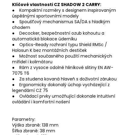
Klíčové vlastnosti CZ SHADOW 2 CARRY:
● Kompaktní rozměry s designem inspirovaným
úspěšnými sportovními modely
● Spoušťový mechanismus SA/DA s hladkým
chodem
● Decocker, bezpečnostní ozub kohoutu a
automatická blokace úderníku
● Optics-Ready rozhraní typu Shield RMSc /
Holosun K bez montážních destiček
● Možnost současného použití mechanických
mířidel i kolimátoru
● Rám z vysoce odolné hliníkové slitiny EN AW-
7075 T6
● Za studena kovaná hlaveň s doživotní zárukou
● Ergonomicky dokonalý úchop vycházející z
legendární CZ 75
● Ovládací prvky umožňující dokonale intuitivní
ovládání i komfortní nošení
Parametry:
Výška zbraně:
138 mm
Šířka zbraně:
38 mm