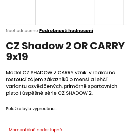
a
j
í
t
Průměrné
Neohodnoceno
Podrobnosti hodnocení
hodnocení
?
CZ Shadow 2 OR CARRY
produktu
je
9x19
0,0
z
5
HLEDAT
hvězdiček.
Model CZ SHADOW 2 CARRY vznikl v reakci na
rostoucí zájem zákazníků o menší a lehčí
variantu osvědčených, primárně sportovních
pistolí úspěšné série CZ SHADOW 2.
D
o
p
Položka byla vyprodána…
o
r
u
Momentálně nedostupné