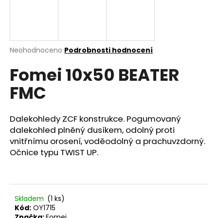
a
j
í
t
Průměrné
Neohodnoceno
Podrobnosti hodnocení
hodnocení
?
Fomei 10x50 BEATER
produktu
je
FMC
0,0
z
5
HLEDAT
hvězdiček.
Dalekohledy ZCF konstrukce. Pogumovaný
dalekohled plněný dusíkem, odolný proti
vnitřnímu orosení, voděodolný a prachuvzdorný.
Očnice typu TWIST UP.
D
o
p
o
r
Skladem
(1 ks)
u
Kód:
OY1715
Značka:
Fomei