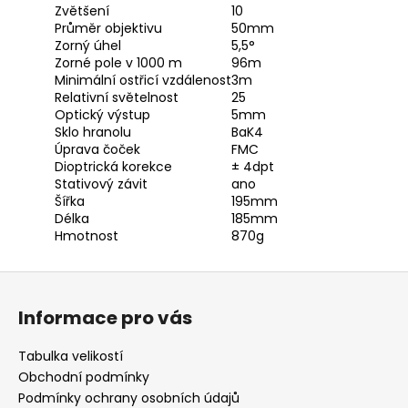
Zvětšení
10
Průměr objektivu
50mm
Zorný úhel
5,5°
Zorné pole v 1000 m
96m
Minimální ostřicí vzdálenost
3m
Relativní světelnost
25
Optický výstup
5mm
Sklo hranolu
BaK4
Úprava čoček
FMC
Dioptrická korekce
± 4dpt
Stativový závit
ano
Šířka
195mm
Délka
185mm
Hmotnost
870g
Z
á
Informace pro vás
p
a
Tabulka velikostí
t
Obchodní podmínky
í
Podmínky ochrany osobních údajů