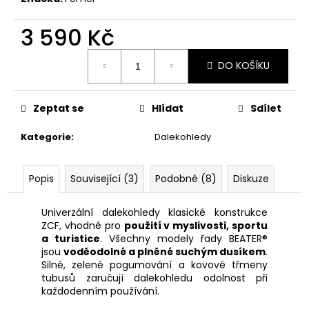
č
u
3 590 Kč
j
e
Měrná
m
DO KOŠÍKU
cena:
e
Zeptat se
Hlídat
Sdílet
MAUSER
KŠILTOVKA
Kategorie
:
Dalekohledy
ZELENÁ
410
Kč
Popis
Související (3)
Podobné (8)
Diskuze
Univerzální dalekohledy klasické konstrukce
ZCF, vhodné pro
použití v myslivosti, sportu
a turistice
. Všechny modely řady BEATER®
jsou
voděodolné a plněné suchým dusíkem
.
Silné, zelené pogumování a kovové třmeny
tubusů zaručují dalekohledu odolnost při
každodenním používání.