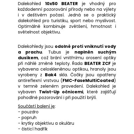
Dalekohled
10x50 BEATER
je vhodný pro
každodenní pozorování přírody nebo na výlety
i v deštivém počasí. Jedná se o praktický
dalekohled pro turistiku, sport nebo myslivost.
Optimálně kombinuje zvětšení, hmotnost i
světelnost objektivu.
Dalekohledy jsou
odolné proti vniknutí vody
a prachu
. Tubus je
naplněn suchým
dusíkem
, což brání vnitřnímu orosení optiky
při náhlé změně teploty. Řada
BEATER ZCF
je
vybavena celoskleněnou optikou, hranoly jsou
vyrobeny z
Bak4
skla. Čočky jsou opatřeny
antireflexní vrstvou (
FMC-FaseMultiCoated
)
v temně zeleném provedení. Dalekohled je
vybaven
Twist-Up očnicemi
, které zajišťují
pohodlné pozorování i při použití brýlí.
Součástí balení je
:
- pouzdro
- popruh
- krytky objektivu a okuláru
- čisticí hadřík