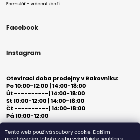
Formulář - vrácení zboží
Facebook
Instagram
Otevírací doba prodejny v Rakovníku:
Po 10:00-12:00 | 14:00-18:00
Út ----------| 14:00-18:00
St 10:00-12:00 | 14:00-18:00
Čt ----------| 14:00-18:00
Pá 10:00-12:00
tel: +420 603 320 859
Tento web používá soubory cookie. Dalším
email: terc-zbrane@seznam.cz
procházením tohoto webu vyjadřujete souhlas s