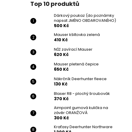
Top 10 produktů
Dárkový poukaz (do poznámky
napsat JMÉNO OBDAROVANÉHO)
500 Kč
Mauser kšiltovka zelená
410 Kč
Nůž zavírací Mauser
620 Kč
Mauser pletená čepice
650 Kč
Nákrčník Deerhunter fleece
130 Kč
Blaser R8 - plochý šroubovák
370 Kč
Aimpoint gumová kulička na
závěr ORANŽOVÁ
300 Kč
Kraťasy Deerhunter Northware