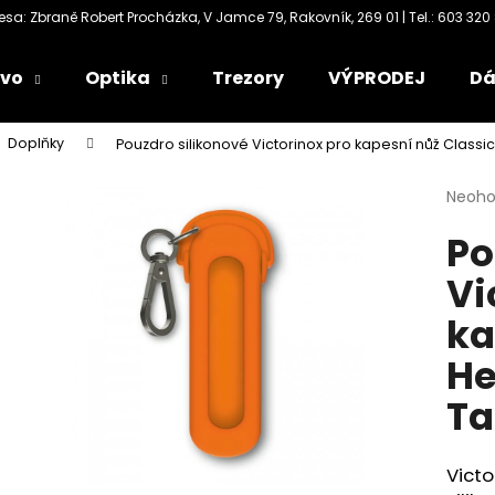
ivo
Optika
Trezory
VÝPRODEJ
Dá
Co potřebujete najít?
Doplňky
Pouzdro silikonové Victorinox pro kapesní nůž Cla
Průmě
Neoh
HLEDAT
hodno
Po
produ
je
Vi
0,0
Doporučujeme
z
ka
5
hvězdi
H
T
Victo