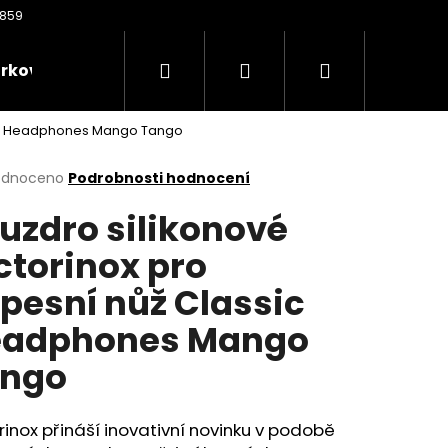
Hledat
Přihlášení
Nákupní
rkové poukazy
Oděvy
Kontakty
Nože
ssic Headphones Mango Tango
košík
rné
odnoceno
Podrobnosti hodnocení
cení
uzdro silikonové
ktu
ctorinox pro
pesní nůž Classic
ček.
eadphones Mango
ango
Následující
rinox přináší inovativní novinku v podobě