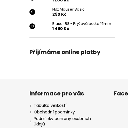
1 200 Kč
Nůž Mauser Basic
290 Kč
Blaser R8 - Pryžová botka 15mm
1 460 Kč
Přijímáme online platby
Z
á
Informace pro vás
Fac
p
a
Tabulka velikostí
t
Obchodní podmínky
í
Podmínky ochrany osobních
údajů