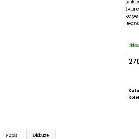
silik
MAUSER KŠILTOVKA ZELENÁ
NŮŽ ZAVÍRACÍ 
tvare
410 Kč
620 Kč
kapes
jedn
Skl
27
Měr
cena
Kate
Kole
Popis
Diskuze