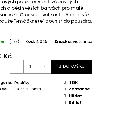
onových pouzder v pěti zábavných
MAUSER
ch a pěti svěžích barvách pro malé
ní nože Classic o velikosti 58 mm. Nůž
oduše "vmáčknete" dovnitř do pouzdra.
adem
(1 ks)
Kód:
4.0451
Značka:
Victorinox
0 Kč
ná
DO KOŠÍKU
:
Tisk
gorie
:
Doplňky
kce
:
Classic Colors
Zeptat se
Hlídat
Sdílet