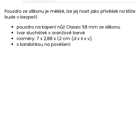
Pouzdro ze silikonu je měkké, lze jej nosit jako přívěšek na klí
bude v bezpečí.
pouzdro na kapení nůž Classic 58 mm ze silikonu
tvar sluchátek v oranžové barvě
rozměry: 7 x 2,88 x 1,2 cm (d x š x v)
s karabinkou na pověšení