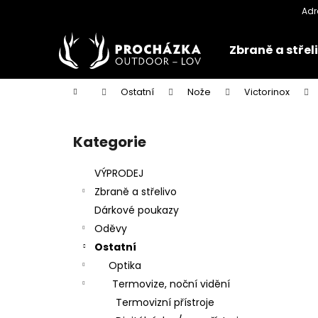
K
Přejít
na
o
obsah
Zpět
Zpět
š
Zbraně a střel
do
do
í
k
obchodu
obchodu
Domů
Ostatní
Nože
Victorinox
P
o
Kategorie
Přeskočit
s
kategorie
t
VÝPRODEJ
r
Zbraně a střelivo
a
Dárkové poukazy
n
Oděvy
n
Ostatní
í
Optika
p
Termovize, noční vidění
a
Termovizní přístroje
n