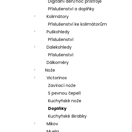
DÁRKOVÝ POUKAZ (DO POZNÁMKY
Digitální den/noc přístroje
e
NAPSAT JMÉNO OBDAROVANÉHO)
Příslušenství a doplňky
l
500 Kč
Kolimátory
Příslušenství ke kolimátorům
Puškohledy
Příslušenství
Dalekohledy
Příslušenství
Dálkoměry
Nože
Victorinox
Zavírací nože
S pevnou čepelí
Kuchyňské nože
Doplňky
Kuchyňské škrabky
Mikov
Muela