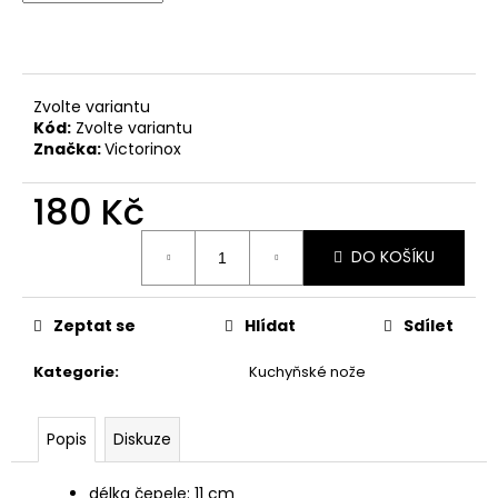
č
u
j
e
m
Zvolte variantu
e
Kód:
Zvolte variantu
Značka:
Victorinox
MAUSER
180 Kč
KŠILTOVKA
ZELENÁ
Měrná
DO KOŠÍKU
410
cena:
Kč
Zeptat se
Hlídat
Sdílet
Kategorie
:
Kuchyňské nože
Popis
Diskuze
délka čepele: 11 cm