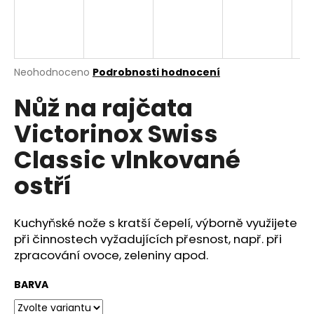
a
j
í
t
Průměrné
Neohodnoceno
Podrobnosti hodnocení
hodnocení
?
Nůž na rajčata
produktu
je
Victorinox Swiss
0,0
z
Classic vlnkované
5
HLEDAT
hvězdiček.
ostří
D
Kuchyňské nože s kratší čepelí, výborně využijete
o
při činnostech vyžadujících přesnost, např. při
p
zpracování ovoce, zeleniny apod.
o
r
BARVA
u