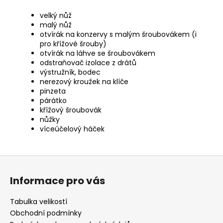
velký nůž
malý nůž
otvírák na konzervy s malým šroubovákem (i
pro křížové šrouby)
otvírák na láhve se šroubovákem
odstraňovač izolace z drátů
výstružník, bodec
nerezový kroužek na klíče
pinzeta
párátko
křížový šroubovák
nůžky
víceúčelový háček
Z
á
Informace pro vás
p
a
Tabulka velikostí
t
Obchodní podmínky