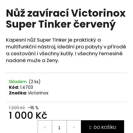
hodnocení
a
Nůž zavírací Victorinox
produktu
j
je
Super Tinker červený
0,0
í
z
t
5
?
hvězdiček.
Kapesní nůž Super Tinker je praktický a
multifunkční nástroj, ideální pro pobyty v přírodě
a cestování i všechny kutily. I všechny řemeslně
nadané muže a ženy.
HLEDAT
Skladem
(2 ks)
Kód:
1.4703
Značka:
Victorinox
D
o
p
1 200 Kč
–16 %
1 000 Kč
o
r
Měrná
u
DO KOŠÍKU
cena: