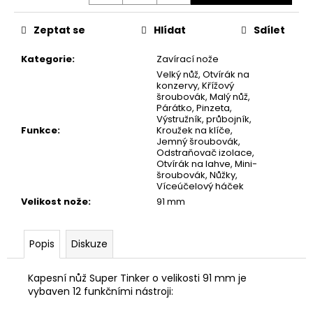
č
u
Zeptat se
Hlídat
Sdílet
j
e
Kategorie
:
Zavírací nože
m
Velký nůž, Otvírák na
e
konzervy, Křížový
šroubovák, Malý nůž,
Párátko, Pinzeta,
NÁKRČNÍK
Výstružník, průbojník,
Funkce
:
Kroužek na klíče,
DEERHUNTER
Jemný šroubovák,
FLEECE
Odstraňovač izolace,
130
Otvírák na lahve, Mini-
Kč
šroubovák, Nůžky,
Víceúčelový háček
Velikost nože
:
91 mm
Popis
Diskuze
Kapesní nůž Super Tinker o velikosti 91 mm je
vybaven 12 funkčními nástroji: