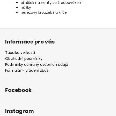
pilníček na nehty se šroubovákem
nůžky
nerezový kroužek na klíče
Z
á
Informace pro vás
p
a
Tabulka velikostí
t
Obchodní podmínky
í
Podmínky ochrany osobních údajů
Formulář - vrácení zboží
Facebook
Instagram