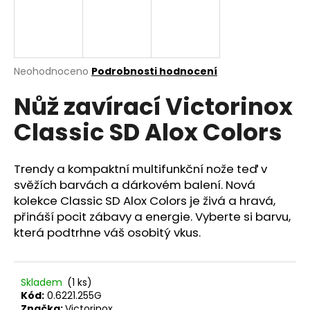
a
j
í
t
Průměrné
Neohodnoceno
Podrobnosti hodnocení
hodnocení
?
Nůž zavírací Victorinox
produktu
je
Classic SD Alox Colors
0,0
z
5
HLEDAT
hvězdiček.
Trendy a kompaktní multifunkční nože teď v
svěžích barvách a dárkovém balení. Nová
kolekce Classic SD Alox Colors je živá a hravá,
přináší pocit zábavy a energie. Vyberte si barvu,
D
která podtrhne váš osobitý vkus.
o
p
o
r
Skladem
(1 ks)
u
Kód:
0.6221.255G
Značka:
Victorinox