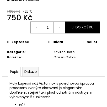
č
u
j
1 000 Kč
–25 %
750 Kč
e
m
Měrná
e
DO KOŠÍKU
cena:
BLASER
Zeptat se
Hlídat
Sdílet
R8
-
Kategorie
:
Zavírací nože
PRYŽOVÁ
BOTKA
Kolekce
:
Classic Colors
15MM
1
460
Popis
Diskuze
Kč
Malý kapesní nůž Victorinox s povrchovou úpravou
procesem zvaným eloxování je elegantním
doplňkem, stejně tak i plnohodnotným nástrojem
vybaveným 5 funkcemi:
nůž