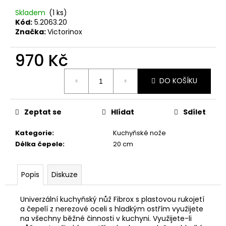
č
u
Skladem
(1 ks)
j
Kód:
5.2063.20
Značka:
Victorinox
e
m
970 Kč
e
Měrná
DO KOŠÍKU
cena:
MAUSER
PLETENÁ
ČEPICE
Zeptat se
Hlídat
Sdílet
650
Kč
Kategorie
:
Kuchyňské nože
Délka čepele
:
20 cm
Popis
Diskuze
Univerzální kuchyňský nůž Fibrox s plastovou rukojetí
a čepelí z nerezové oceli s hladkým ostřím využijete
na všechny běžné činnosti v kuchyni. Využijete-li