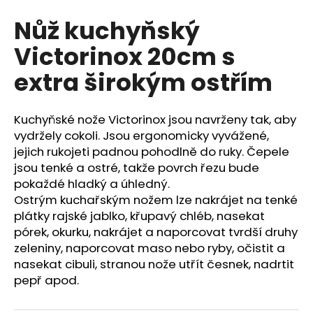
hodnocení
a
Nůž kuchyňský
produktu
j
je
Victorinox 20cm s
0,0
í
z
t
extra širokým ostřím
5
?
hvězdiček.
Kuchyňské nože Victorinox jsou navrženy tak, aby
vydržely cokoli. Jsou ergonomicky vyvážené,
jejich rukojeti padnou pohodlně do ruky. Čepele
HLEDAT
jsou tenké a ostré, takže povrch řezu bude
pokaždé hladký a úhledný.
Ostrým kuchařským nožem lze nakrájet na tenké
plátky rajské jablko, křupavý chléb, nasekat
D
pórek, okurku, nakrájet a naporcovat tvrdší druhy
o
zeleniny, naporcovat maso nebo ryby, očistit a
p
nasekat cibuli, stranou nože utřít česnek, nadrtit
o
pepř apod.
r
u