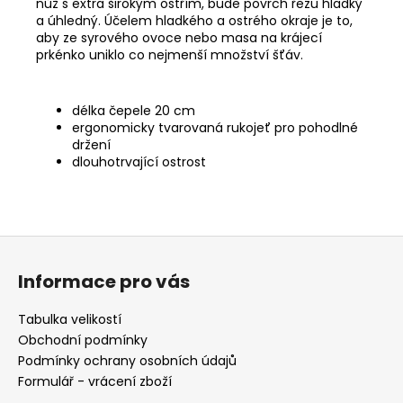
nůž s extra širokým ostřím, bude povrch řezu hladký
a úhledný. Účelem hladkého a ostrého okraje je to,
aby ze syrového ovoce nebo masa na krájecí
prkénko uniklo co nejmenší množství šťáv.
délka čepele 20 cm
ergonomicky tvarovaná rukojeť pro pohodlné
držení
dlouhotrvající ostrost
Z
á
Informace pro vás
p
a
Tabulka velikostí
t
Obchodní podmínky
í
Podmínky ochrany osobních údajů
Formulář - vrácení zboží