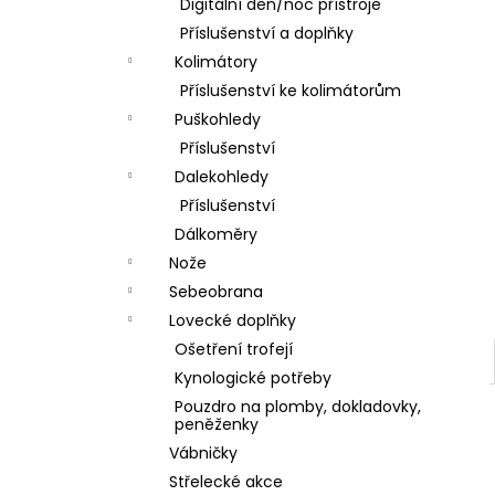
DÁRKOVÝ POUKAZ (DO POZNÁMKY
Digitální den/noc přístroje
e
NAPSAT JMÉNO OBDAROVANÉHO)
Příslušenství a doplňky
l
500 Kč
Kolimátory
Příslušenství ke kolimátorům
Puškohledy
Příslušenství
Dalekohledy
Příslušenství
Dálkoměry
Nože
Sebeobrana
Lovecké doplňky
Ošetření trofejí
Kynologické potřeby
Pouzdro na plomby, dokladovky,
peněženky
Vábničky
Střelecké akce