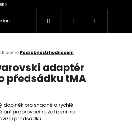
Hledat
Přihlášení
Nákupní
rkové poukazy
Oděvy
Kontakty
Nože
košík
rné
odnoceno
Podrobnosti hodnocení
cení
arovski adaptér
ktu
o předsádku tMA
6
ček.
ý doplněk pro snadné a rychlé
lání pozorovacího zařízení na
Následující
ovizní předsádku.