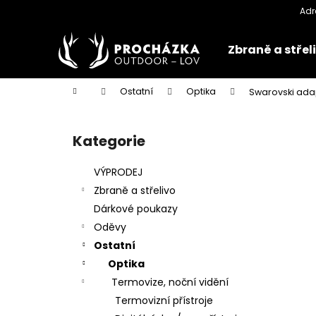
K
Přejít
na
o
obsah
Zpět
Zpět
š
Zbraně a střel
do
do
í
k
obchodu
obchodu
Domů
Ostatní
Optika
Swarovski ada
P
o
Kategorie
Přeskočit
s
kategorie
t
VÝPRODEJ
r
Zbraně a střelivo
a
Dárkové poukazy
n
Oděvy
n
Ostatní
í
Optika
p
Termovize, noční vidění
a
Termovizní přístroje
n