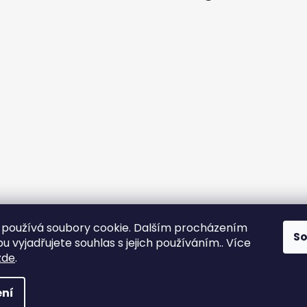
používá soubory cookie. Dalším procházením
S
 vyjadřujete souhlas s jejich používáním.. Více
zde
.
 Všechna práva vyhrazena.
Upravit nastavení cookies
ní