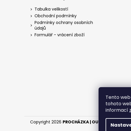
p
a
Tabulka velikostí
t
Obchodní podmínky
í
Podmínky ochrany osobních
údajů
Formulář - vrácení zboží
Tento web 
tohoto webu
informací
Copyright 2026
PROCHÁZKA | OUTDOOR - LOV
.
Nastave