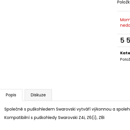
MAUSER KŠILTOVKA ZELENÁ
NŮŽ ZAVÍRACÍ 
Polož
410 Kč
620 Kč
Mom
nedo
5 
Měr
cena
Kate
Polo
Popis
Diskuze
Společně s puškohledem Swarovski vytváří výkonnou a spolehli
Kompatibilní s puškohledy Swarovski Z4i, Z6(i), Z8i