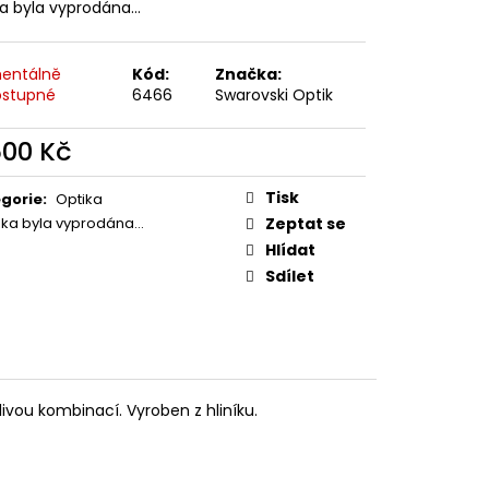
MAUSER
ka byla vyprodána…
entálně
Kód:
Značka:
stupné
6466
Swarovski Optik
500 Kč
ná
:
Tisk
gorie
:
Optika
žka byla vyprodána…
Zeptat se
Hlídat
Sdílet
vou kombinací. Vyroben z hliníku.