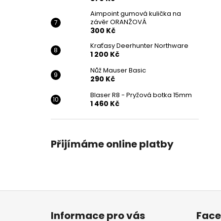
Aimpoint gumová kulička na
závěr ORANŽOVÁ
300 Kč
Kraťasy Deerhunter Northware
1 200 Kč
Nůž Mauser Basic
290 Kč
Blaser R8 - Pryžová botka 15mm
1 460 Kč
Přijímáme online platby
Z
á
Informace pro vás
Fac