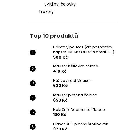
Svítilny, čelovky
Trezory
Top 10 produktů
Dárkový poukaz (do poznámky
napsat JMÉNO OBDAROVANÉHO)
500 Kč
Mauser kšiltovka zelená
410 Kč
Nůž zavírací Mauser
620 Kč
Mauser pletená čepice
650 Kč
Nákrčník Deerhunter fleece
130 Kč
Blaser R8 - plochý šroubovák
370 Kč