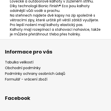
Lovecké a outdoorové kalhoty v zúženém střihu.
Díky technologii Bionic Finish® Eco jsou kalhoty
odolnější vůči vodě a prachu.
Na stehnech najdete dvě kapsy na zip společně s
větracími zipy, které určitě při větší zátěži využijete.
Pro lepší nošení mají kalhoty elastický pas.
Kalhoty mají rozepínací a stahovací nohavice, takže
je můžete přetáhnout třeba přes holinky.
Z
á
Informace pro vás
p
a
Tabulka velikostí
t
Obchodní podmínky
í
Podmínky ochrany osobních údajů
Formulář - vrácení zboží
Facebook