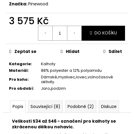
č
Značka:
Pinewood
u
j
3 575 Kč
e
m
Měrná
e
DO KOŠÍKU
cena:
MAUSER
Zeptat se
Hlídat
Sdílet
KŠILTOVKA
ZELENÁ
Kategorie
:
Kalhoty
410
Materiál
:
88% polyester a 12% polyamidu
Kč
Dámské,myslivec,lovec,volnočasové
Pro koho
:
aktivity.
Pro období
:
Jaro,podzim.
Popis
Související (8)
Podobné (2)
Diskuze
Velikosti S34 až S46 - označení pro kalhoty se
zkrácenou délkou nohavic.