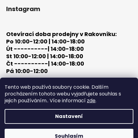
Instagram
Otevírací doba prodejny v Rakovníku:
Po 10:00-12:00 | 14:00-18:00
Út ----------| 14:00-18:00
St 10:00-12:00 | 14:00-18:00
Čt ----------| 14:00-18:00
Pá 10:00-12:00
tel: +420 603 320 859
Tento web používá soubory cookie. Dalším
email: terc-zbrane@seznam.cz
procházením tohoto webu vyjadřujete souhlas s
jejich používáním.. Více informací
zde
.
Nastavení
Vytvořil Shoptet
Copyright 2026
PROCHÁZKA | OUTDOOR - LOV
. Všechna
Souhlasím
práva vyhrazena.
Upravit nastavení cookies