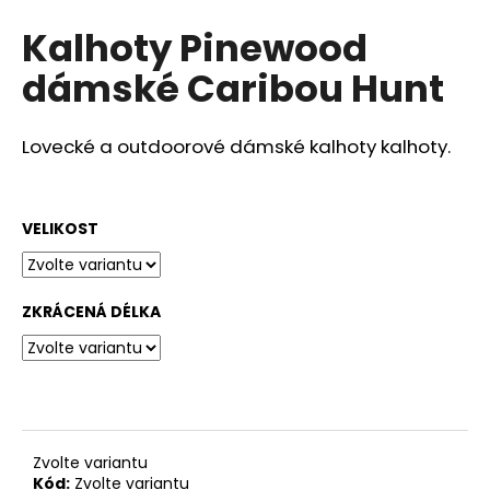
hodnocení
a
Kalhoty Pinewood
produktu
j
je
dámské Caribou Hunt
0,0
í
z
t
5
?
hvězdiček.
Lovecké a outdoorové dámské kalhoty kalhoty.
VELIKOST
HLEDAT
ZKRÁCENÁ DÉLKA
D
o
p
o
r
Zvolte variantu
u
Kód:
Zvolte variantu