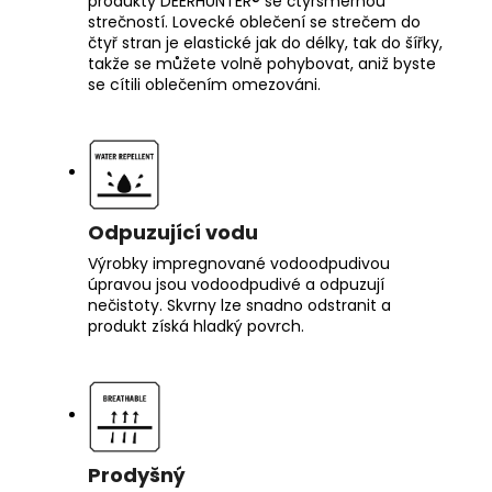
produkty DEERHUNTER® se čtyřsměrnou
strečností. Lovecké oblečení se strečem do
čtyř stran je elastické jak do délky, tak do šířky,
takže se můžete volně pohybovat, aniž byste
se cítili oblečením omezováni.
Odpuzující vodu
Výrobky impregnované vodoodpudivou
úpravou jsou vodoodpudivé a odpuzují
nečistoty. Skvrny lze snadno odstranit a
produkt získá hladký povrch.
Prodyšný