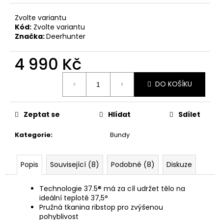
č
u
Zvolte variantu
j
Kód:
Zvolte variantu
e
Značka:
Deerhunter
m
e
4 990 Kč
Měrná
AIMPOINT
DO KOŠÍKU
cena:
GUMOVÁ
KULIČKA
NA
Zeptat se
Hlídat
Sdílet
ZÁVĚR
ORANŽOVÁ
Kategorie
:
Bundy
300
Kč
Popis
Související (8)
Podobné (8)
Diskuze
Technologie 37.5® má za cíl udržet tělo na
ideální teplotě 37,5°
Pružná tkanina ribstop pro zvýšenou
pohyblivost