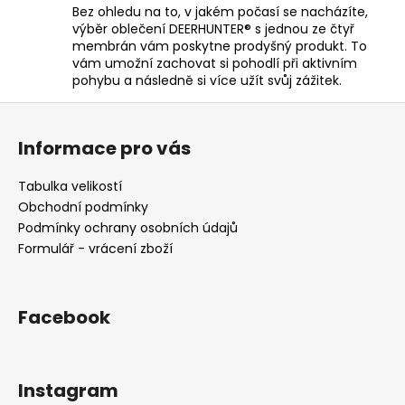
Bez ohledu na to, v jakém počasí se nacházíte,
výběr oblečení DEERHUNTER® s jednou ze čtyř
membrán vám poskytne prodyšný produkt. To
vám umožní zachovat si pohodlí při aktivním
pohybu a následně si více užít svůj zážitek.
Z
á
Informace pro vás
p
a
Tabulka velikostí
t
Obchodní podmínky
í
Podmínky ochrany osobních údajů
Formulář - vrácení zboží
Facebook
Instagram