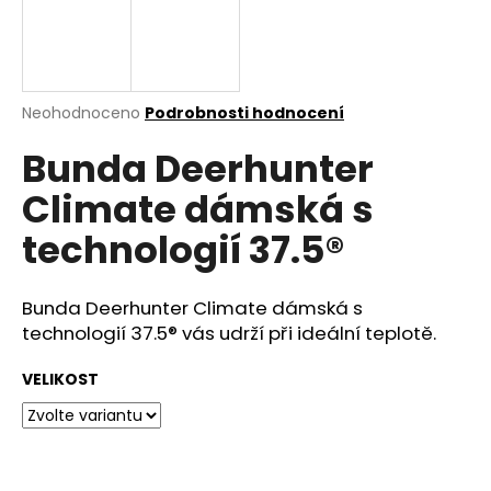
a
j
í
t
Průměrné
Neohodnoceno
Podrobnosti hodnocení
hodnocení
?
Bunda Deerhunter
produktu
je
Climate dámská s
0,0
z
technologií 37.5®
5
HLEDAT
hvězdiček.
Bunda Deerhunter Climate dámská s
technologií 37.5® vás udrží při ideální teplotě.
D
o
VELIKOST
p
o
r
u