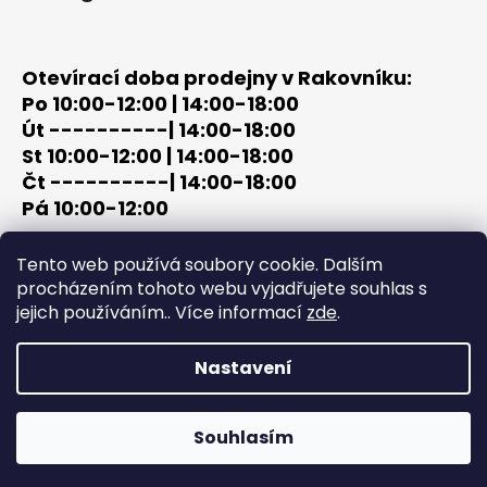
Otevírací doba prodejny v Rakovníku:
Po 10:00-12:00 | 14:00-18:00
Út ----------| 14:00-18:00
St 10:00-12:00 | 14:00-18:00
Čt ----------| 14:00-18:00
Pá 10:00-12:00
tel: +420 603 320 859
Tento web používá soubory cookie. Dalším
email: terc-zbrane@seznam.cz
procházením tohoto webu vyjadřujete souhlas s
jejich používáním.. Více informací
zde
.
Nastavení
Vytvořil Shoptet
Copyright 2026
PROCHÁZKA | OUTDOOR - LOV
. Všechna
Souhlasím
práva vyhrazena.
Upravit nastavení cookies