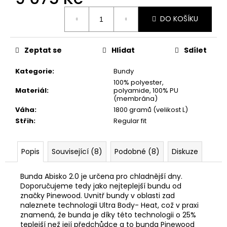
č
Měrná
u
DO KOŠÍKU
cena:
j
e
m
Zeptat se
Hlídat
Sdílet
e
Kategorie
:
Bundy
100% polyester,
NÁKRČNÍK
Materiál
:
polyamide, 100% PU
DEERHUNTER
(membrána)
FLEECE
Váha
:
1800 gramů (velikost L)
130
Střih
:
Regular fit
Kč
Popis
Související (8)
Podobné (8)
Diskuze
Bunda Abisko 2.0 je určena pro chladnější dny.
Doporučujeme tedy jako nejteplejší bundu od
značky Pinewood. Uvnitř bundy v oblasti zad
naleznete technologii Ultra Body- Heat, což v praxi
znamená, že bunda je díky této technologii o 25%
teplejší než její předchůdce a to bunda Pinewood