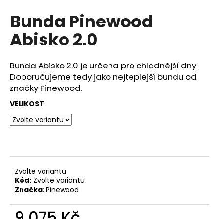
hodnocení
a
Bunda Pinewood
produktu
j
je
Abisko 2.0
0,0
í
z
t
5
?
hvězdiček.
Bunda Abisko 2.0 je určena pro chladnější dny.
Doporučujeme tedy jako nejteplejší bundu od
značky Pinewood.
VELIKOST
HLEDAT
D
o
Zvolte variantu
p
Kód:
Zvolte variantu
o
Značka:
Pinewood
r
u
9 075 Kč