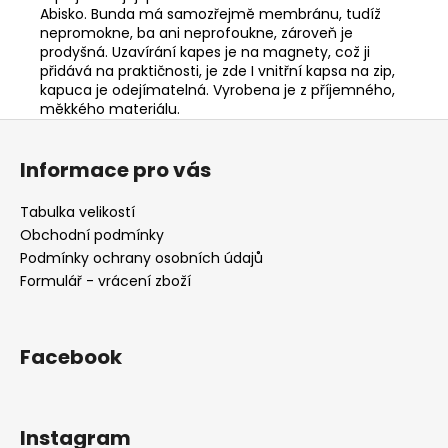
Abisko. Bunda má samozřejmě membránu, tudíž
nepromokne, ba ani neprofoukne, zároveň je
prodyšná. Uzavírání kapes je na magnety, což ji
přidává na praktičnosti, je zde I vnitřní kapsa na zip,
kapuca je odejímatelná. Vyrobena je z příjemného,
měkkého materiálu.
Z
á
Informace pro vás
p
a
Tabulka velikostí
t
Obchodní podmínky
í
Podmínky ochrany osobních údajů
Formulář - vrácení zboží
Facebook
Instagram