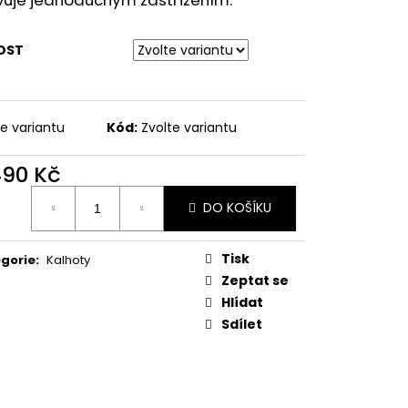
MAUSER
OST
te variantu
Kód:
Zvolte variantu
490 Kč
ná
DO KOŠÍKU
:
Tisk
gorie
:
Kalhoty
Zeptat se
Hlídat
Sdílet