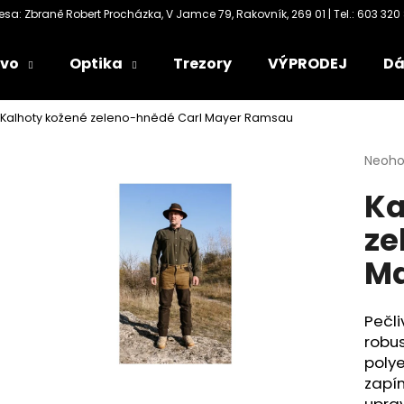
ivo
Optika
Trezory
VÝPRODEJ
Dá
Co potřebujete najít?
Kalhoty kožené zeleno-hnědé Carl Mayer Ramsau
Průmě
Neoh
HLEDAT
hodno
Ka
produ
je
ze
0,0
Doporučujeme
z
M
5
hvězdi
Pečli
robus
polye
zapín
upra