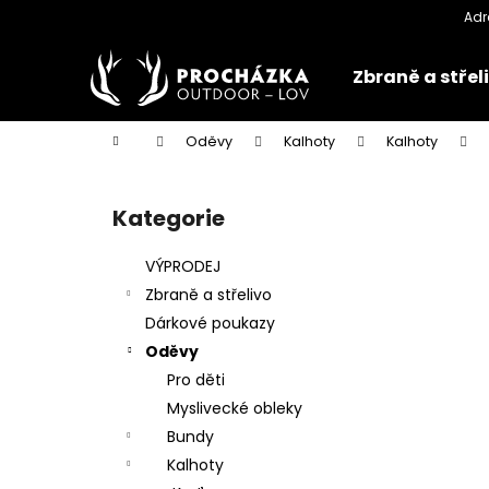
K
Přejít
na
o
obsah
Zpět
Zpět
š
Zbraně a střel
do
do
í
k
obchodu
obchodu
Domů
Oděvy
Kalhoty
Kalhoty
P
o
Kategorie
Přeskočit
s
kategorie
t
VÝPRODEJ
r
Zbraně a střelivo
a
Dárkové poukazy
n
Oděvy
n
Pro děti
í
Myslivecké obleky
p
Bundy
a
Kalhoty
n