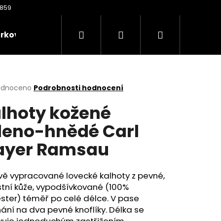
Hledat
Přihlášení
Nákupní
rkové poukazy
Oděvy
Kontakty
Nože
košík
rné
odnoceno
Podrobnosti hodnocení
cení
lhoty kožené
ktu
leno-hnědé Carl
ayer Ramsau
ček.
vě vypracované lovecké kalhoty z pevné,
tní kůže, vypodšívkované (100%
Následující
ster) téměř po celé délce. V pase
ání na dva pevné knoflíky. Délka se
vuje jednoduchým zastřižením.