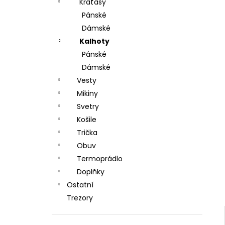
DÁRKOVÝ POUKAZ (DO POZNÁMKY
Kraťasy
e
NAPSAT JMÉNO OBDAROVANÉHO)
Pánské
l
500 Kč
Dámské
Kalhoty
Pánské
Dámské
Vesty
Mikiny
Svetry
Košile
Trička
Obuv
Termoprádlo
Doplňky
Ostatní
Trezory