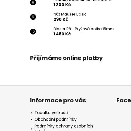
1 200 Kč
Nůž Mauser Basic
290 Kč
Blaser R8 - Pryžová botka 15mm
1 460 Kč
Přijímáme online platby
Z
á
Informace pro vás
Fac
p
a
Tabulka velikostí
t
Obchodní podmínky
í
Podmínky ochrany osobních