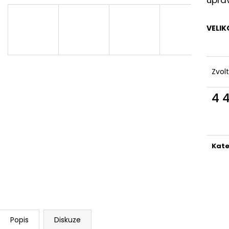
MAUSER KŠILTOVKA ZELENÁ
NŮŽ ZAVÍRACÍ 
410 Kč
620 Kč
VELIK
Zvol
4 
Měr
cena
Kate
Popis
Diskuze