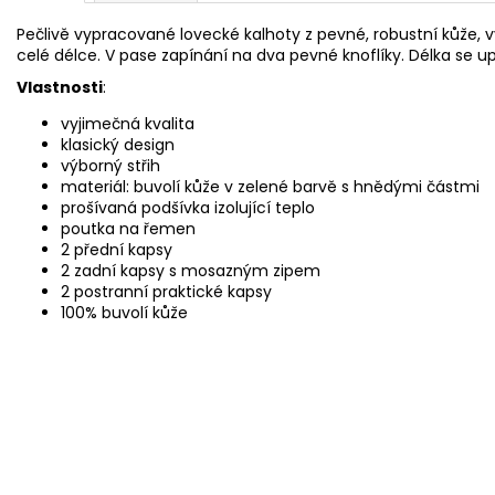
Pečlivě vypracované lovecké kalhoty z pevné, robustní kůže,
celé délce. V pase zapínání na dva pevné knoflíky. Délka se 
Vlastnosti
:
vyjimečná kvalita
klasický design
výborný střih
materiál: buvolí kůže v zelené barvě s hnědými částmi
prošívaná podšívka izolující teplo
poutka na řemen
2 přední kapsy
2 zadní kapsy s mosazným zipem
2 postranní praktické kapsy
100% buvolí kůže