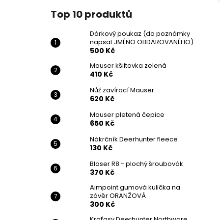
Top 10 produktů
Dárkový poukaz (do poznámky
napsat JMÉNO OBDAROVANÉHO)
500 Kč
Mauser kšiltovka zelená
410 Kč
Nůž zavírací Mauser
620 Kč
Mauser pletená čepice
650 Kč
Nákrčník Deerhunter fleece
130 Kč
Blaser R8 - plochý šroubovák
370 Kč
Aimpoint gumová kulička na
závěr ORANŽOVÁ
300 Kč
Kraťasy Deerhunter Northware