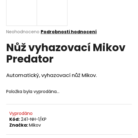
a
j
í
t
Průměrné
Neohodnoceno
Podrobnosti hodnocení
hodnocení
?
Nůž vyhazovací Mikov
produktu
je
Predator
0,0
z
5
HLEDAT
hvězdiček.
Automatický, vyhazovací nůž Mikov.
Položka byla vyprodána…
D
o
p
Vyprodáno
o
Kód:
241-NH-1/KP
r
Značka:
Mikov
u