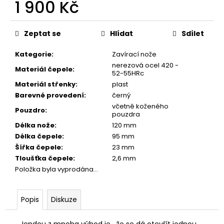
č
1 900 Kč
u
Měrná
j
cena:
e
Zeptat se
Hlídat
Sdílet
m
Kategorie
:
Zavírací nože
e
nerezová ocel 420 -
Materiál čepele
:
52-55HRc
Materiál střenky
:
plast
NŮŽ
MAUSER
Barevné provedení
:
černý
BASIC
včetně koženého
Pouzdro
:
pouzdra
290
Kč
Délka nože
:
120 mm
Délka čepele
:
95 mm
Šířka čepele
:
23 mm
Tloušťka čepele
:
2,6 mm
Položka byla vyprodána…
Popis
Diskuze
Jendou z mnoha výhod je , že se dá otevřít jednou