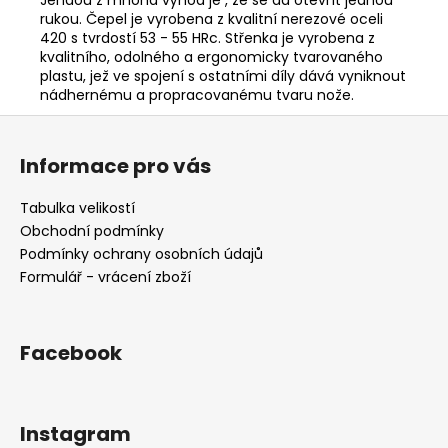
rukou. Čepel je vyrobena z kvalitní nerezové oceli
420 s tvrdostí 53 - 55 HRc. Střenka je vyrobena z
kvalitního, odolného a ergonomicky tvarovaného
plastu, jež ve spojení s ostatními díly dává vyniknout
nádhernému a propracovanému tvaru nože.
Z
á
Informace pro vás
p
a
Tabulka velikostí
t
Obchodní podmínky
í
Podmínky ochrany osobních údajů
Formulář - vrácení zboží
Facebook
Instagram