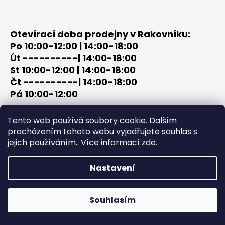
Otevírací doba prodejny v Rakovníku:
Po 10:00-12:00 | 14:00-18:00
Út ----------| 14:00-18:00
St 10:00-12:00 | 14:00-18:00
Čt ----------| 14:00-18:00
Pá 10:00-12:00
tel: +420 603 320 859
Tento web používá soubory cookie. Dalším
email: terc-zbrane@seznam.cz
procházením tohoto webu vyjadřujete souhlas s
jejich používáním.. Více informací
zde
.
Nastavení
Vytvořil Shoptet
Copyright 2026
PROCHÁZKA | OUTDOOR - LOV
. Všechna
Souhlasím
práva vyhrazena.
Upravit nastavení cookies