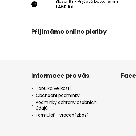
Blaser R8 - Pryžová botka 15mm
1 460 Kč
Přijímáme online platby
Z
á
Informace pro vás
Fac
p
a
Tabulka velikostí
t
Obchodní podmínky
í
Podmínky ochrany osobních
údajů
Formulář - vrácení zboží