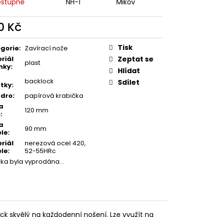
MAUSER
stupné
NH-1
Mikov
0 Kč
ná
:
Tisk
gorie
:
Zavírací nože
riál
Zeptat se
plast
nky
:
Hlídat
backlock
Sdílet
stky
:
zdro
:
papírová krabička
a
120 mm
e
:
a
90 mm
le
:
riál
nerezová ocel 420,
le
:
52-55HRc
žka byla vyprodána…
ock skvělý na každodenní nošení. Lze využít na