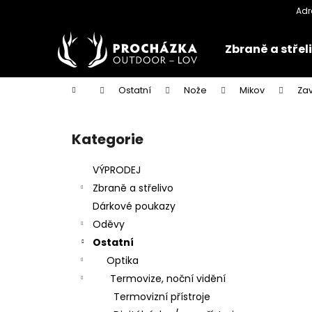
K
Přejít
na
o
obsah
Zpět
Zpět
š
Zbraně a střel
do
do
í
k
obchodu
obchodu
Domů
Ostatní
Nože
Mikov
Zav
P
o
Kategorie
Přeskočit
s
kategorie
t
VÝPRODEJ
r
Zbraně a střelivo
a
Dárkové poukazy
n
Oděvy
n
Ostatní
í
Optika
p
Termovize, noční vidění
a
Termovizní přístroje
n