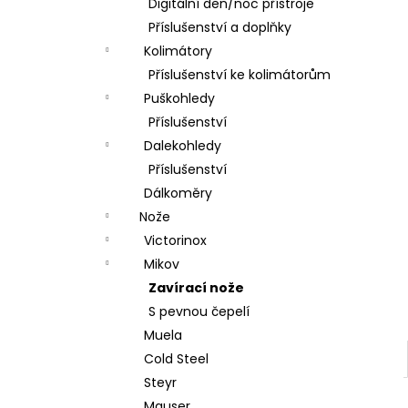
DÁRKOVÝ POUKAZ (DO POZNÁMKY
Digitální den/noc přístroje
e
NAPSAT JMÉNO OBDAROVANÉHO)
Příslušenství a doplňky
l
500 Kč
Kolimátory
Příslušenství ke kolimátorům
Puškohledy
Příslušenství
Dalekohledy
Příslušenství
Dálkoměry
Nože
Victorinox
Mikov
Zavírací nože
S pevnou čepelí
Muela
Cold Steel
Steyr
Mauser