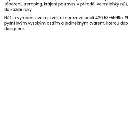
táboření, tremping, krájení potravin, v přírodě. Velmi lehký n
do každé ruky.
Nůž je vyroben z velmi kvalitní nerezové oceli 420 53-55HRc. 
pyšní svým vysokým ostřím a jedinečným tvarem, kterou dopl
designem.