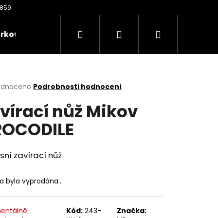
Hledat
Přihlášení
Nákupní
rkové poukazy
Oděvy
Kontakty
Nože
košík
rné
odnoceno
Podrobnosti hodnocení
cení
vírací nůž Mikov
ktu
OCODILE
ček.
ní zavírací nůž
ka byla vyprodána…
Následující
entálně
Kód:
243-
Značka: