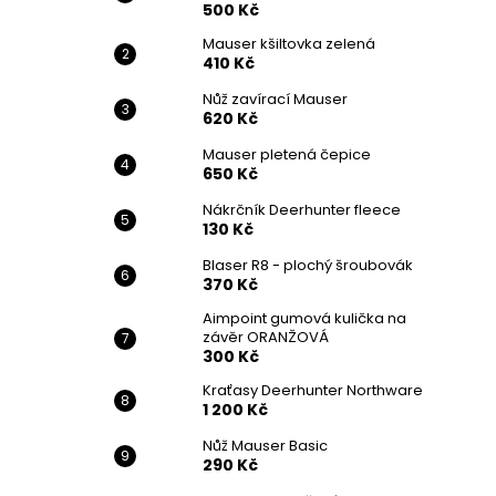
500 Kč
Mauser kšiltovka zelená
410 Kč
Nůž zavírací Mauser
620 Kč
Mauser pletená čepice
650 Kč
Nákrčník Deerhunter fleece
130 Kč
Blaser R8 - plochý šroubovák
370 Kč
Aimpoint gumová kulička na
závěr ORANŽOVÁ
300 Kč
Kraťasy Deerhunter Northware
1 200 Kč
Nůž Mauser Basic
290 Kč