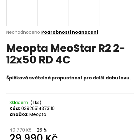
a
j
í
t
Průměrné
Neohodnoceno
Podrobnosti hodnocení
hodnocení
?
Meopta MeoStar R2 2-
produktu
je
12x50 RD 4C
0,0
z
5
HLEDAT
hvězdiček.
Špičková světelná propustnost pro delší dobu lovu.
D
Skladem
(1 ks)
o
Kód:
03926514373110
p
Značka:
Meopta
o
r
40 770 Kč
–26 %
u
29 990 Kč