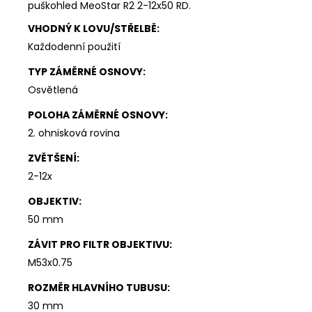
puškohled MeoStar R2 2-12x50 RD.
VHODNÝ K LOVU/STŘELBĚ
:
Každodenní použití
TYP ZÁMĚRNÉ OSNOVY
:
Osvětlená
POLOHA ZÁMĚRNÉ OSNOVY
:
2. ohnisková rovina
ZVĚTŠENÍ
:
2-12x
OBJEKTIV
:
50 mm
ZÁVIT PRO FILTR OBJEKTIVU
:
M53x0.75
ROZMĚR HLAVNÍHO TUBUSU
:
30 mm