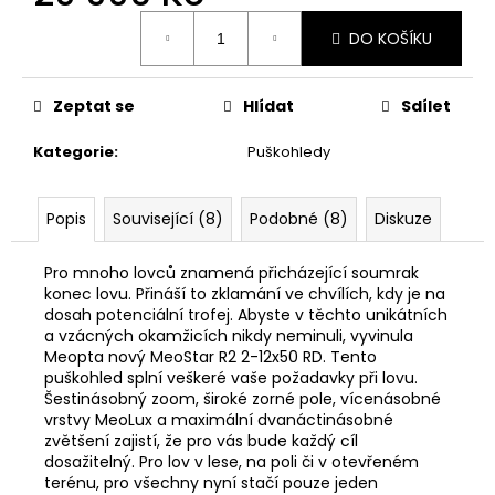
č
Měrná
u
DO KOŠÍKU
cena:
j
e
m
Zeptat se
Hlídat
Sdílet
e
Kategorie
:
Puškohledy
BLASER
R8
Popis
Související (8)
Podobné (8)
Diskuze
-
PLOCHÝ
ŠROUBOVÁK
Pro mnoho lovců znamená přicházející soumrak
370
konec lovu. Přináší to zklamání ve chvílích, kdy je na
Kč
dosah potenciální trofej. Abyste v těchto unikátních
a vzácných okamžicích nikdy neminuli, vyvinula
Meopta nový MeoStar R2 2-12x50 RD. Tento
puškohled splní veškeré vaše požadavky při lovu.
Šestinásobný zoom, široké zorné pole, vícenásobné
vrstvy MeoLux a maximální dvanáctinásobné
zvětšení zajistí, že pro vás bude každý cíl
dosažitelný. Pro lov v lese, na poli či v otevřeném
terénu, pro všechny nyní stačí pouze jeden