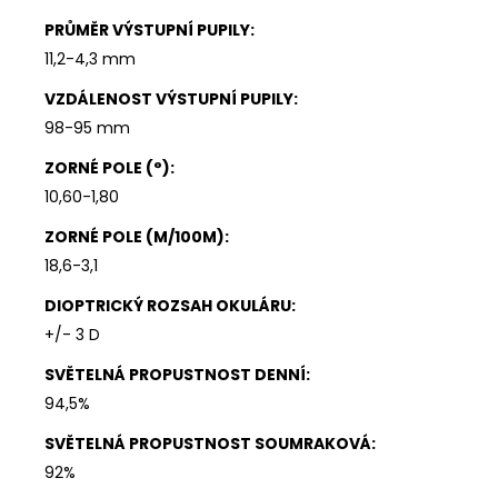
PRŮMĚR VÝSTUPNÍ PUPILY
:
11,2-4,3 mm
VZDÁLENOST VÝSTUPNÍ PUPILY
:
98-95 mm
ZORNÉ POLE (°)
:
10,60-1,80
ZORNÉ POLE (M/100M)
:
18,6-3,1
DIOPTRICKÝ ROZSAH OKULÁRU
:
+/- 3 D
SVĚTELNÁ PROPUSTNOST DENNÍ
:
94,5%
SVĚTELNÁ PROPUSTNOST SOUMRAKOVÁ
:
92%