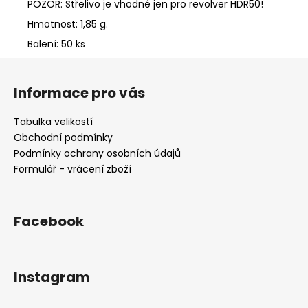
POZOR: Střelivo je vhodné jen pro revolver HDR50!
Hmotnost: 1,85 g.
Balení: 50 ks
Z
á
Informace pro vás
p
a
Tabulka velikostí
t
Obchodní podmínky
í
Podmínky ochrany osobních údajů
Formulář - vrácení zboží
Facebook
Instagram