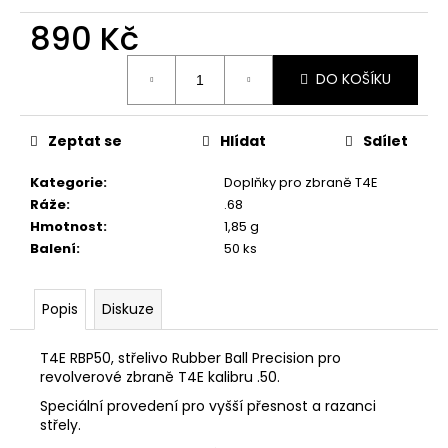
č
u
890 Kč
j
Měrná
e
DO KOŠÍKU
cena:
m
e
Zeptat se
Hlídat
Sdílet
KRAŤASY
Kategorie
:
Doplňky pro zbraně T4E
DEERHUNTER
NORTHWARE
Ráže
:
.68
Hmotnost
:
1,85 g
1
200
Balení
:
50 ks
Kč
Původně:
2
Popis
Diskuze
500
Kč
T4E RBP50, střelivo Rubber Ball Precision pro
revolverové zbraně T4E kalibru .50.
Speciální provedení pro vyšší přesnost a razanci
střely.