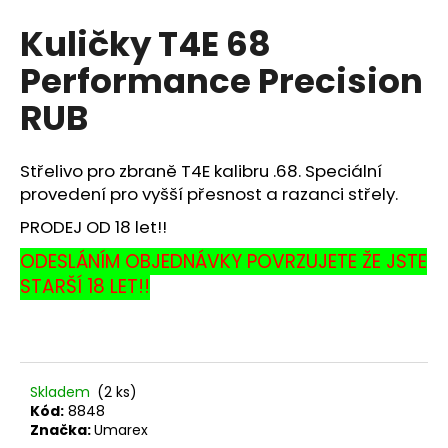
hodnocení
a
Kuličky T4E 68
produktu
j
je
Performance Precision
0,0
í
z
t
RUB
5
?
hvězdiček.
Střelivo pro zbraně T4E kalibru .68. Speciální
provedení pro vyšší přesnost a razanci střely.
PRODEJ OD 18 let!!
HLEDAT
ODESLÁNÍM OBJEDNÁVKY POVRZUJETE ŽE JSTE
STARŠÍ 18 LET!!
D
o
p
o
Skladem
(2 ks)
r
Kód:
8848
u
Značka:
Umarex