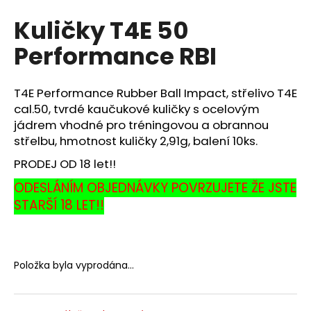
hodnocení
a
Kuličky T4E 50
produktu
j
je
Performance RBI
0,0
í
z
t
5
?
hvězdiček.
T4E Performance Rubber Ball Impact, střelivo T4E
cal.50, tvrdé kaučukové kuličky s ocelovým
jádrem vhodné pro tréningovou a obrannou
střelbu, hmotnost kuličky 2,91g, balení 10ks.
HLEDAT
PRODEJ OD 18 let!!
ODESLÁNÍM OBJEDNÁVKY POVRZUJETE ŽE JSTE
STARŠÍ 18 LET!!
D
o
p
o
Položka byla vyprodána…
r
u