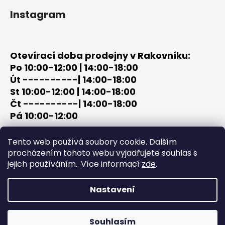
Instagram
Otevírací doba prodejny v Rakovníku:
Po 10:00-12:00 | 14:00-18:00
Út ----------| 14:00-18:00
St 10:00-12:00 | 14:00-18:00
Čt ----------| 14:00-18:00
Pá 10:00-12:00
tel: +420 603 320 859
Tento web používá soubory cookie. Dalším
email: terc-zbrane@seznam.cz
procházením tohoto webu vyjadřujete souhlas s
jejich používáním.. Více informací
zde
.
Nastavení
Vytvořil Shoptet
Copyright 2026
PROCHÁZKA | OUTDOOR - LOV
. Všechna
Souhlasím
práva vyhrazena.
Upravit nastavení cookies