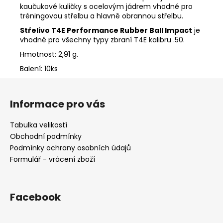
kaučukové kuličky s ocelovým jádrem vhodné pro
tréningovou střelbu a hlavně obrannou střelbu.
Střelivo T4E Performance Rubber Ball Impact
je
vhodné pro všechny typy zbraní T4E kalibru .50.
Hmotnost: 2,91 g.
Balení: 10ks
Z
á
Informace pro vás
p
a
Tabulka velikostí
t
Obchodní podmínky
í
Podmínky ochrany osobních údajů
Formulář - vrácení zboží
Facebook