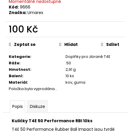
č
Momentálně nedostupné
u
Kód:
9666
Značka:
Umarex
j
e
100 Kč
m
e
Měrná
cena:
Zeptat se
Hlídat
Sdílet
MAUSER
KŠILTOVKA
Kategorie
:
Doplňky pro zbraně T4E
ZELENÁ
Ráže
:
.50
410
Hmotnost
:
2,91 g
Kč
Balení
:
10 ks
Materiál
:
kov, guma
Položka byla vyprodána…
Popis
Diskuze
Kuličky T4E 50 Performance RBI 10ks
T4E 50 Performance Rubber Ball Impact jsou tvrdé