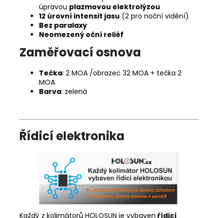
úpravou
plazmovou elektrolýzou
12 úrovní intensit jasu
(2 pro noční vidění)
Bez paralaxy
Neomezený oční reliéf
Zaměřovací osnova
Tečka
: 2 MOA /obrazec 32 MOA + tečka 2
MOA
Barva
: zelená
Řídicí elektronika
Každý z kolimátorů HOLOSUN je vybaven
řídicí