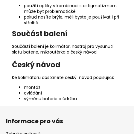
použití optiky v kombinaci s astigmatizmem
může být problematické.
pokud nosíte brýle, měli byste je používat i při
střelbě.
Součást balení
Součástí balení je kolimátor, nástroj pro vysunutí
slotu baterie, mikroutěrka a český návod.
Český návod
Ke kolimátoru dostanete český návod popisující:
montáž
ovládání
výměnu baterie a údržbu
Z
á
Informace pro vás
p
a
Tabulka velikostí