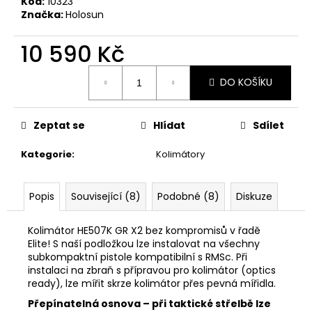
č
Kód:
10323
Značka:
Holosun
u
j
10 590 Kč
e
m
Měrná
e
DO KOŠÍKU
cena:
AIMPOINT
Zeptat se
Hlídat
Sdílet
GUMOVÁ
KULIČKA
NA
Kategorie
:
Kolimátory
ZÁVĚR
ORANŽOVÁ
Popis
Související (8)
Podobné (8)
Diskuze
300
Kč
Kolimátor HE507K GR X2 bez kompromisů v řadě
Elite! S naší podložkou lze instalovat na všechny
subkompaktní pistole kompatibilní s RMSc. Při
instalaci na zbraň s přípravou pro kolimátor (optics
ready), lze mířit skrze kolimátor přes pevná mířidla.
Přepínatelná osnova – při taktické střelbě lze