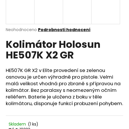
a
j
í
t
Průměrné
Neohodnoceno
Podrobnosti hodnocení
hodnocení
?
Kolimátor Holosun
produktu
je
HE507K X2 GR
0,0
z
5
HLEDAT
hvězdiček.
HE507K GR X2 v Elite provedení se zelenou
osnovou je určen výhradně pro pistole. Velmi
malá velikost vhodná pro zbraně s přípravou na
kolimátor. Bez paralaxy s neomezeným očním
D
reliéfem. Baterie je uložena z boku v těle
o
kolimátoru, disponuje funkcí probuzení pohybem.
p
o
r
u
Skladem
(1 ks)