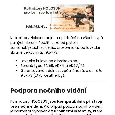
Kolimátory Holosun najdou uplatnění na všech typů
palných zbraní. Použít je lze od pistolí,
samonabíjecích kulovnic, brokovnic až po lovecké
zbraně velkých ráží 9,5×73.
Lovecké kulovnice a brokovnice
Zbraně typu SA 58, AR-15 a AK47/74
Garantovaná odolnost zpětného rázu do ráže
9,5×73 (.375 weatherby).
Podpora nočního vidění
Kolimátory HOLOSUN
jsou kompatibilní s přístroji
pro noční vidění
. Pro případ použití nočního vidění
je kolimátor vybaveny
2 úrovněmi intenzity
, které