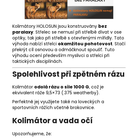
Kolimátory HOLOSUN jsou konstruovány
bez
paralaxy
. Střelec se nemusí při střelbě dívat v ose
optiky, tak jako při střelbě s otevřenými mířidly. Tato
výhoda nabízí střelci
okamžitou pohotovost
. Stačí
překrýt cíl osnovou a odmáčknout spoušť. Tuto
výhodu ocení především myslivci a střelci při
taktických disciplínách.
Spolehlivost při zpětném rázu
Kolimátor
odolá rázu o síle 1000 G
, což je
ekvivalent ráže 9,5×73 (.375 weatherby).
Perfektně jej využijete také na loveckých a
sportovních rážích včetně brokovnice.
Kolimátor a vada očí
Upozorňujeme, že: