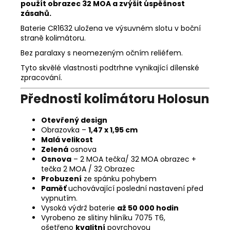
použít obrazec 32 MOA a zvýšit úspěšnost
zásahů.
Baterie CR1632 uložena ve výsuvném slotu v boční
straně kolimátoru.
Bez paralaxy s neomezeným očním reliéfem.
Tyto skvělé vlastnosti podtrhne vynikající dílenské
zpracování.
Přednosti kolimátoru Holosun
Otevřený design
Obrazovka –
1,47 x 1,95 cm
Malá velikost
Zelená
osnova
Osnova
– 2 MOA tečka/ 32 MOA obrazec +
tečka 2 MOA / 32 Obrazec
Probuzení
ze spánku pohybem
Paměť
uchovávající poslední nastavení před
vypnutím.
Vysoká výdrž baterie
až 50 000 hodin
Vyrobeno ze slitiny hliníku 7075 T6,
ošetřeno
kvalitní
povrchovou