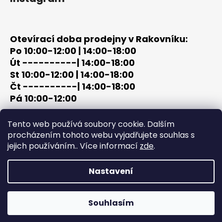
Otevírací doba prodejny v Rakovníku:
Po 10:00-12:00 | 14:00-18:00
Út ----------| 14:00-18:00
St 10:00-12:00 | 14:00-18:00
Čt ----------| 14:00-18:00
Pá 10:00-12:00
tel: +420 603 320 859
Tento web používá soubory cookie. Dalším
email: terc-zbrane@seznam.cz
procházením tohoto webu vyjadřujete souhlas s
jejich používáním.. Více informací
zde
.
Nastavení
Vytvořil Shoptet
Copyright 2026
PROCHÁZKA | OUTDOOR - LOV
. Všechna
Souhlasím
práva vyhrazena.
Upravit nastavení cookies