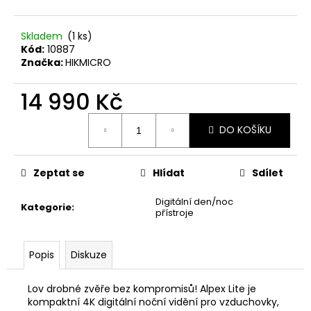
č
u
j
Skladem
(1 ks)
e
Kód:
10887
m
Značka:
HIKMICRO
e
14 990 Kč
NŮŽ
Měrná
DO KOŠÍKU
ZAVÍRACÍ
cena:
MAUSER
620
Kč
Zeptat se
Hlídat
Sdílet
Digitální den/noc
Kategorie
:
přístroje
Popis
Diskuze
Lov drobné zvěře bez kompromisů! Alpex Lite je
kompaktní 4K digitální noční vidění pro vzduchovky,