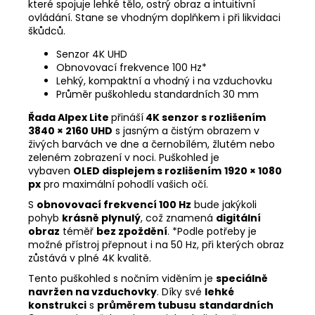
které spojuje lehké tělo, ostrý obraz a intuitivní
ovládání. Stane se vhodným doplňkem i při likvidaci
škůdců.
Senzor 4K UHD
Obnovovací frekvence 100 Hz*
Lehký, kompaktní a vhodný i na vzduchovku
Průměr puškohledu standardních 30 mm
Řada Alpex Lite
přináší
4K senzor s rozlišením
3840 × 2160 UHD
s jasným a čistým obrazem v
živých barvách ve dne a černobílém, žlutém nebo
zeleném zobrazení v noci. Puškohled je
vybaven
OLED displejem s rozlišením
1920 × 1080
px
pro maximální pohodlí vašich očí.
S
obnovovací frekvencí 100 Hz
bude jakýkoli
pohyb
krásně plynulý
, což znamená
digitální
obraz
téměř
bez zpoždění
. *Podle potřeby je
možné přístroj přepnout i na 50 Hz, při kterých obraz
zůstává v plné 4K kvalitě.
Tento puškohled s nočním viděním je
speciálně
navržen na vzduchovky
. Díky své
lehké
konstrukci
s
průměrem tubusu
standardní
ch