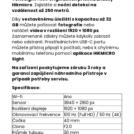
Hikmicro
. Zajistěte si
noční detekci na
vzdálenost až 250 metrů
.
Díky
vestavěnému úložišti s kapacitou až 32
GB
můžete pořizovat
fotografie
nebo
natáčet
videa v rozlišení 1920 × 1080 px
.
Zaznamenané záběry můžete kdykoliv zobrazit
nebo odstranit. Prostřednictvím USB-C portu
můžete přístroj připojit k počítači, nebo k chytrému
mobilnímu telefonu pomocí
aplikace HIKMICRO
Sight
.
Na zařízení poskytujeme záruku 3 roky a
garanci zapůjčení náhradního přístroje v
případě potřeby servisu.
Specifikace:
Wi-fi
Ano
Senzor
3840 × 2160 px
Rozlišení displeje
1920 × 1080 px
Obnovovací frekvence
100 Hz (Full HD) / 50 Hz (4K)
Čočka
40 mm
Clona
F2.0
Průměr tubusu
30 mm