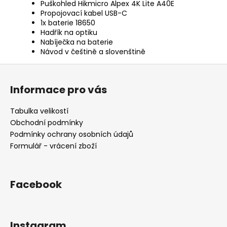
Puškohled Hikmicro Alpex 4K Lite A40E
Propojovací kabel USB-C
1x baterie 18650
Hadřík na optiku
Nabíječka na baterie
Návod v češtině a slovenštině
Z
á
Informace pro vás
p
a
Tabulka velikostí
t
Obchodní podmínky
í
Podmínky ochrany osobních údajů
Formulář - vrácení zboží
Facebook
Instagram