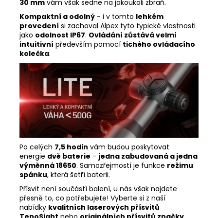
30 mm
vám však sedne na jakoukoli zbraň.
Kompaktní a odolný
- i v tomto
lehkém
provedení
si zachoval Alpex tyto typické vlastnosti
jako
odolnost IP67
.
Ovládání zůstává velmi
intuitivní
především pomocí
tichého ovládacího
kolečka
.
Po celých
7,5 hodin
vám budou poskytovat
energie
dvě baterie
-
jedna zabudovaná a jedna
výměnná 18650
. Samozřejmostí je funkce
režimu
spánku
, která šetří baterii.
Přísvit není součástí balení, u nás však najdete
přesně to, co potřebujete! Vyberte si z naší
nabídky
kvalitních laserových přísvitů
TenoSight
nebo
originálních přísvitů značky