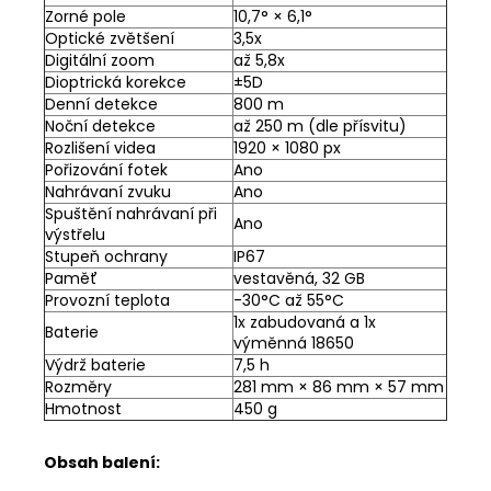
Zorné pole
10,7° × 6,1°
Optické zvětšení
3,5x
Digitální zoom
až 5,8x
Dioptrická korekce
±5D
Denní detekce
800 m
Noční detekce
až 250 m (dle přísvitu)
Rozlišení videa
1920 × 1080 px
Pořizování fotek
Ano
Nahrávaní zvuku
Ano
Spuštění nahrávaní při
Ano
výstřelu
Stupeň ochrany
IP67
Paměť
vestavěná, 32 GB
Provozní teplota
-30°C až 55°C
1x zabudovaná a 1x
Baterie
výměnná 18650
Výdrž baterie
7,5 h
Rozměry
281 mm × 86 mm × 57 mm
Hmotnost
450 g
Obsah balení: