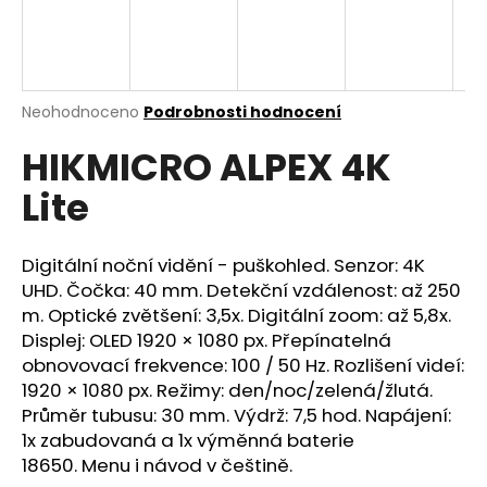
a
j
í
t
Průměrné
Neohodnoceno
Podrobnosti hodnocení
hodnocení
?
HIKMICRO ALPEX 4K
produktu
je
Lite
0,0
z
5
HLEDAT
hvězdiček.
Digitální noční vidění - puškohled. Senzor: 4K
UHD. Čočka: 40 mm.
Detekční vzdálenost: až 250
m. Optické zvětšení: 3,5x. Digitální zoom: až 5,8x.
Displej: OLED 1920 × 1080 px. Přepínatelná
D
obnovovací frekvence: 100 / 50 Hz.
Rozlišení videí:
o
1920 × 1080 px. Režimy: den/noc/zelená/žlutá.
p
Průměr tubusu: 30 mm.
Výdrž: 7,5 hod. Napájení:
o
1x zabudovaná a 1x výměnná baterie
r
u
18650.
M
enu i návod v češtině.