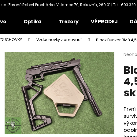
ivo
Optika
Trezory
VÝPRODEJ
Dá
Co potřebujete najít?
VZDUCHOVKY
Vzduchovky zlamovací
Black Bunker BM8 4,
Průmě
Neoh
HLEDAT
hodno
Bl
produ
je
4,
0,0
Doporučujeme
z
sk
5
hvězdi
Prvn
survi
výko
odol
konst