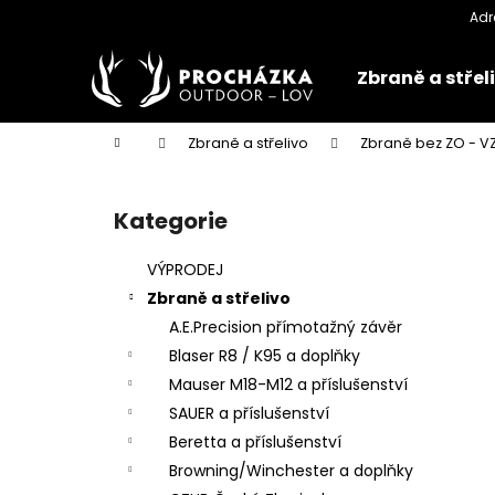
K
Přejít
na
o
obsah
Zpět
Zpět
š
Zbraně a střel
do
do
í
k
obchodu
obchodu
Domů
Zbraně a střelivo
Zbraně bez ZO - 
P
o
Kategorie
Přeskočit
s
kategorie
t
VÝPRODEJ
r
Zbraně a střelivo
a
A.E.Precision přímotažný závěr
n
Blaser R8 / K95 a doplňky
n
Mauser M18-M12 a příslušenství
í
SAUER a příslušenství
p
Beretta a příslušenství
a
Browning/Winchester a doplňky
n