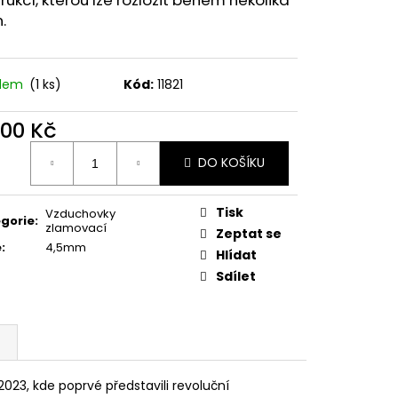
MAUSER
.
adem
(1 ks)
Kód:
11821
500 Kč
ná
DO KOŠÍKU
:
Tisk
Vzduchovky
gorie
:
zlamovací
Zeptat se
e
:
4,5mm
Hlídat
Sdílet
2023, kde poprvé představili revoluční