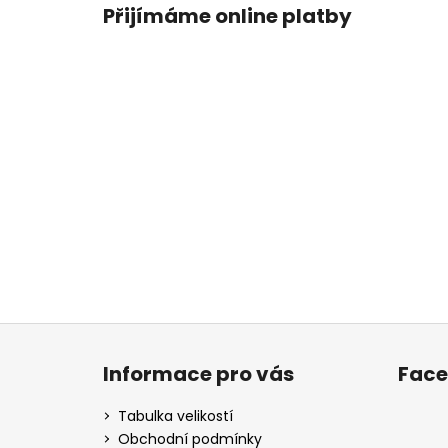
Přijímáme online platby
Z
á
Informace pro vás
Fac
p
a
Tabulka velikostí
t
Obchodní podmínky