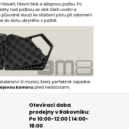
 hlaveň, hlavní blok a sklopnou pažbu. Po
jistky nad pažbou se obě části uvolní a
erá původně slouží ke stlačení pístu při zalomení
e do slotu ukrytého v pažbě.
slušenství či munici, který perfektně zapadne
ábojovou komoru
před nečistotami.
Otevírací doba
prodejny v Rakovníku:
Po 10:00-12:00 | 14:00-
18:00