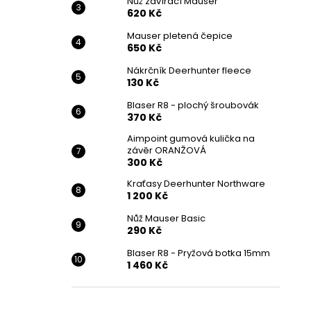
Nůž zavírací Mauser
620 Kč
Mauser pletená čepice
650 Kč
Nákrčník Deerhunter fleece
130 Kč
Blaser R8 - plochý šroubovák
370 Kč
Aimpoint gumová kulička na
závěr ORANŽOVÁ
300 Kč
Kraťasy Deerhunter Northware
1 200 Kč
Nůž Mauser Basic
290 Kč
Blaser R8 - Pryžová botka 15mm
1 460 Kč