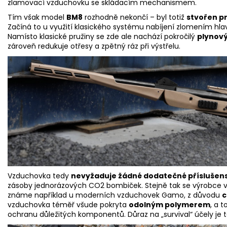
zlamovací vzduchovku se skládacím mechanismem.
Tím však model
BM8
rozhodně nekončí – byl totiž
stvořen pr
Začíná to u využití klasického systému nabíjení zlomením hlavně,
Namísto klasické pružiny se zde ale nachází pokročilý
plynový
zároveň redukuje otřesy a zpětný ráz při výstřelu.
Vzduchovka tedy
nevyžaduje žádné dodatečné příslušens
zásoby jednorázových CO2 bombiček. Stejně tak se výrobce v
známe například u moderních vzduchovek Gamo, z důvodu
c
vzduchovka téměř všude pokryta
odolným polymerem
, a 
ochranu důležitých komponentů. Důraz na „survival“ účely je t