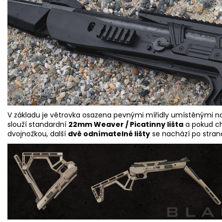
V základu je větrovka osazena pevnými mířidly umístěnými na 
slouží standardní
22mm Weaver / Picatinny lišta
a pokud ch
dvojnožkou, další
dvě odnímatelné lišty
se nachází po stran