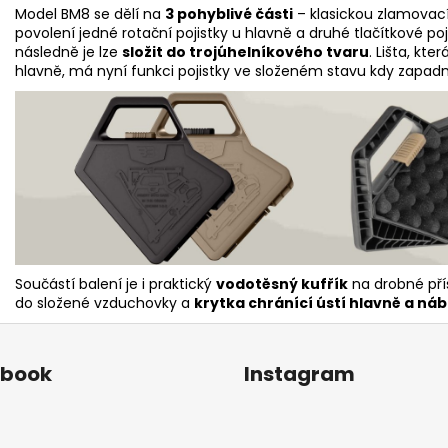
Model BM8 se dělí na
3 pohyblivé části
– klasickou zlamovací
povolení jedné rotační pojistky u hlavně a druhé tlačítkové po
následně je lze
složit do trojúhelníkového tvaru
. Lišta, kt
hlavně, má nyní funkci pojistky ve složeném stavu kdy zapadn
Součástí balení je i praktický
vodotěsný kufřík
na drobné pří
do složené vzduchovky a
krytka chránící ústí hlavně a n
ebook
Instagram