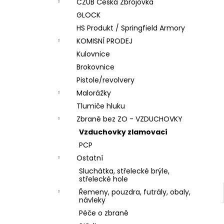
DÁRKOVÝ POUKAZ (DO POZNÁMKY
CZUB Česká Zbrojovka
e
NAPSAT JMÉNO OBDAROVANÉHO)
GLOCK
l
500 Kč
HS Produkt / Springfield Armory
KOMISNÍ PRODEJ
Kulovnice
Brokovnice
Pistole/revolvery
Malorážky
Tlumiče hluku
Zbraně bez ZO - VZDUCHOVKY
Vzduchovky zlamovací
PCP
Ostatní
Sluchátka, střelecké brýle,
střelecké hole
Řemeny, pouzdra, futrály, obaly,
návleky
Péče o zbraně