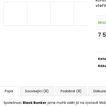
MAUSER KŠILTOVKA ZELENÁ
NŮŽ ZAVÍRACÍ 
vteřin
410 Kč
620 Kč
Skl
7 
Měr
cena
Kate
Ráž
Popis
Související (8)
Podobné (8)
Diskuze
Společnost
Black Bunker
jsme mohli vidět již na výstavě IWA