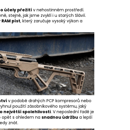
o účely přežití
v nehostinném prostředí.
 stejně, jak jsme zvyklí i u starých Slávií.
 RAM píst
, který zaručuje vysoký výkon a
tví
v podobě drahých PCP kompresorů nebo
yhnul použití zásobníkového systému, jaký
o největší spolehlivosti
. V neposlední řadě je
to opět s ohledem na
snadnou údržbu
a lepší
edy znát.